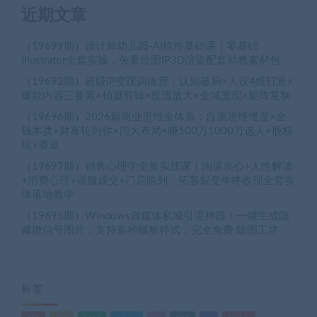
近期文章
（19699期）设计师幼儿园-AI软件基础课｜零基础
Illustrator全套实操，矢量绘图IP3D渲染配套助教素材包
（19692期）超级IP变现训练营：认知破局×人设4维打造×
爆款内容三要素×拍摄剪辑×投流放大×全域变现×矩阵复制
（19696期）2026新商业思维全体系：自测思维维度×金
钱本质×财富轮到你×四大布局×赚100万1000万选人×股权
坑×赛道
（19697期）销售心理学全集实战课｜沟通攻心+人性解读
+消费心理+说服成交+门店陈列，拓客裂变年终收现全套实
体落地教学
（19695期）Windows自媒体私域引流神器！一键生成隐
藏微信号图片，支持多种模板样式，完全免费 隐图工坊
标签