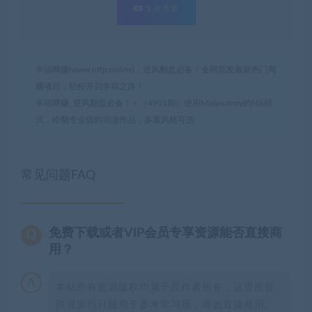
支付查看
幸福网赚(www.nffp.online)，逆风翻盘必备！全网首发最新热门网
赚项目，轻松开启幸福之路！
幸福网赚_逆风翻盘必备！
»
（4901期）使用Midjourney的Niji模
式，绘制专业级的动漫作品，多重风格可选
常见问题FAQ
免费下载或者VIP会员专享资源能否直接商
用？
本站所有资源版权均属于原作者所有，这里所提
供资源均只能用于参考学习用，请勿直接商用。