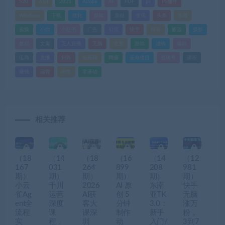
520
618
2025
Adobe
AI
PDF
ps
PS插件
Windows
下载
优化
剪辑
原创
变现
头条
实战
实操
小白
小红书
广告
引流
快手
抖音
搬运
摄影
教程
文案
无人直播
无脑
流量
游戏
滤镜
爆款
电商
直播
矩阵
短视频
网赚
蓝海项目
视频号
课程
赚钱
运营
闲鱼
零基础
相关推荐
（18
（14
（18
（16
（14
（12
167
031
264
899
208
981
期）
期）
期）
期）
期）
期）
小云
千川
2026
AI 原
东南
快手
雀Ag
运营
AI获
创 5
亚TK
无脑
ent全
深度
客大
分钟
3.0：
涨万
流程
课
课深
制作
新手
粉，
实
程，
圳
动
入门/
3到7