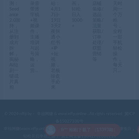
测：
录音
站：
画，
店铺
天时
Seed
带逐
4月1
轻松
装修/
间一
ance
字稿
7日-
日入
选品
个万
2.0加
+视
19日
1000
策略/
粉
持，
频课
3天2
+
流量
号，
从注
件，
夜拆
获取/
全程
册到
主播
透小
订单
一部
成片
培训
红书
处理/
手机
拆
与起
+IP
联盟
轻松
解，
号策
+短
营销
操
揭秘
略，
视
等
作，
AI短
运
频，
每天
剧一
营…
老板
只…
键成
操盘
片真
手必
相
来
© 2024 nffp by -
幸福网赚
& www.nffp.online . All rights reserved
冀ICP
备15027330号
幸福网赚(www.nffp.online)，逆风翻盘必备！全网首发最新热门网赚项目，
fr** 刚刚下载了 （13393期）
轻松开启幸福之路！
冀公网安备13042702000218