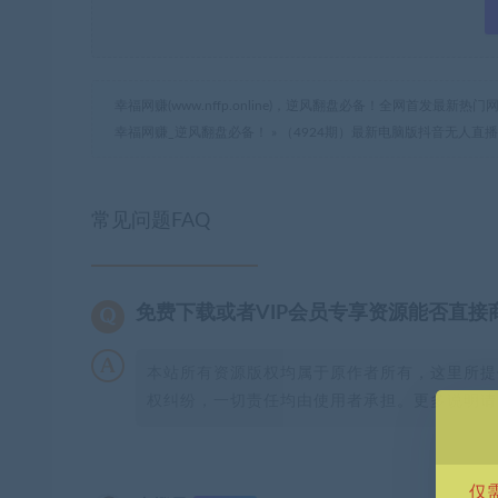
幸福网赚(www.nffp.online)，逆风翻盘必备！全网首发最新
幸福网赚_逆风翻盘必备！
»
（4924期）最新电脑版抖音无人直
常见问题FAQ
免费下载或者VIP会员专享资源能否直接
本站所有资源版权均属于原作者所有，这里所提
权纠纷，一切责任均由使用者承担。更多说明请参
仅