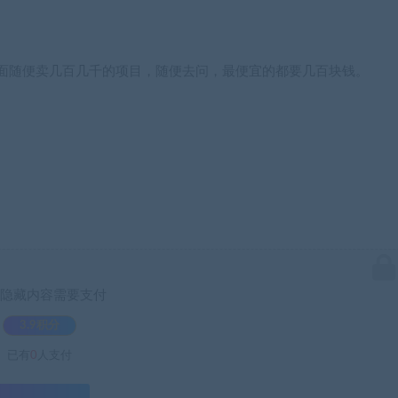
外面随便卖几百几千的项目，随便去问，最便宜的都要几百块钱。
。
隐藏内容需要支付
3.9积分
已有
0
人支付