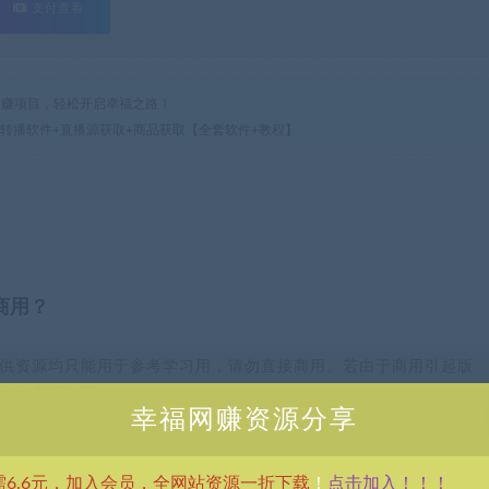
支付查看
热门网赚项目，轻松开启幸福之路！
播转播软件+直播源获取+商品获取【全套软件+教程】
商用？
供资源均只能用于参考学习用，请勿直接商用。若由于商用引起版
考 VIP介绍。
幸福网赚资源分享
点击加入！！！
需6.6元，加入会员，全网站资源一折下载
！