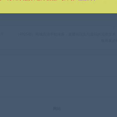
分享到：
下
几千
（4925期）同城高清手机绿幕，直播间现实与虚拟的混搭技术
板商家必
网站