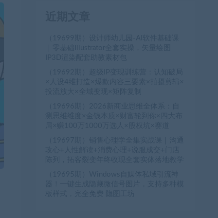
近期文章
（19699期）设计师幼儿园-AI软件基础课
｜零基础Illustrator全套实操，矢量绘图
IP3D渲染配套助教素材包
（19692期）超级IP变现训练营：认知破局
×人设4维打造×爆款内容三要素×拍摄剪辑×
投流放大×全域变现×矩阵复制
（19696期）2026新商业思维全体系：自
测思维维度×金钱本质×财富轮到你×四大布
局×赚100万1000万选人×股权坑×赛道
（19697期）销售心理学全集实战课｜沟通
攻心+人性解读+消费心理+说服成交+门店
陈列，拓客裂变年终收现全套实体落地教学
（19695期）Windows自媒体私域引流神
器！一键生成隐藏微信号图片，支持多种模
板样式，完全免费 隐图工坊