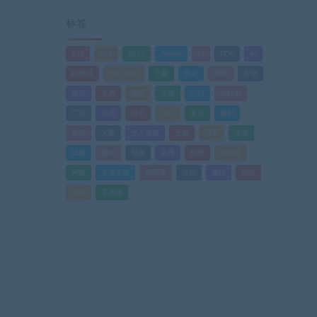
标签
520
618
2025
Adobe
AI
PDF
ps
PS插件
Windows
下载
优化
剪辑
原创
变现
头条
实战
实操
小白
小红书
广告
引流
快手
抖音
搬运
摄影
教程
文案
无人直播
无脑
流量
游戏
滤镜
爆款
电商
直播
矩阵
短视频
网赚
蓝海项目
视频号
课程
赚钱
运营
闲鱼
零基础