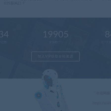
025新风口？
34
19905
8
户总数
资源数(个)
近7天更
加入VIP获取全站资源
「幸福网赚
https://www
」