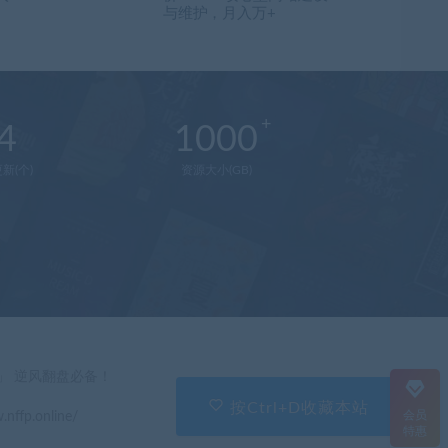
与维护，月入万+
4
1000
新(个)
资源大小(GB)
在
线
客
服
直
」 逆风翻盘必备！
接
说
按Ctrl+D收藏本站
会员
.nffp.online/
出
特惠
您