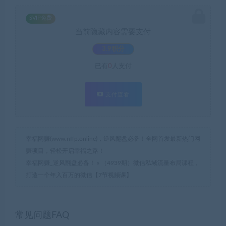
SVIP免费
当前隐藏内容需要支付
3.9积分
已有
0
人支付
支付查看
幸福网赚(www.nffp.online)，逆风翻盘必备！全网首发最新热门网
赚项目，轻松开启幸福之路！
幸福网赚_逆风翻盘必备！
»
（4939期）微信私域流量布局课程，
打造一个年入百万的微信【7节视频课】
常见问题FAQ