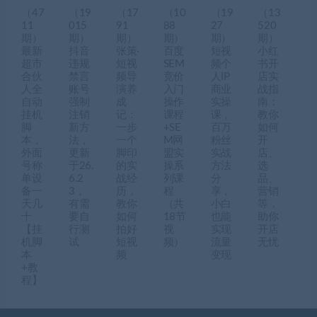
（47
（19
（17
（10
（19
（13
11
015
91
88
27
520
期）
期）
期）
期）
期）
期）
最新
抖音
张策·
百度
短视
小红
超市
违规
短视
SEM
频个
书开
合伙
禁言
频导
竞价
人IP
店实
人全
账号
演养
入门
商业
战指
自动
强制
成
操作
实操
南：
挂机
注销
记：
课程
课，
教你
脚
新方
一步
+SE
百万
如何
本，
法，
一个
M网
粉丝
开
外面
更新
脚印
盟实
实战
店、
号称
于26.
的实
操系
方法
选
单设
6.2
战经
列课
分
品、
备一
3，
历，
程
享，
营销
天几
有需
教你
（共
小白
等，
十
要自
如何
18节
也能
助你
【挂
行测
拍好
视
实现
开店
机脚
试
短视
频）
流量
无忧
本
频
变现
+教
程】