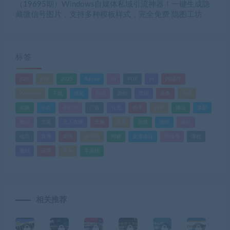
（19695期）Windows自媒体私域引流神器！一键生成隐
藏微信号图片，支持多种模板样式，完全免费 隐图工坊
标签
520
618
2025
Adobe
AI
PDF
ps
PS插件
Windows
下载
优化
剪辑
原创
变现
头条
实战
实操
小白
小红书
广告
引流
快手
抖音
搬运
摄影
教程
文案
无人直播
无脑
流量
游戏
滤镜
爆款
电商
直播
矩阵
短视频
网赚
蓝海项目
视频号
课程
赚钱
运营
闲鱼
零基础
相关推荐