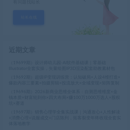
有问题找站长
站长在线
近期文章
（19699期）设计师幼儿园-AI软件基础课｜零基础
Illustrator全套实操，矢量绘图IP3D渲染配套助教素材包
（19692期）超级IP变现训练营：认知破局×人设4维打造×
爆款内容三要素×拍摄剪辑×投流放大×全域变现×矩阵复制
（19696期）2026新商业思维全体系：自测思维维度×金
钱本质×财富轮到你×四大布局×赚100万1000万选人×股权
坑×赛道
（19697期）销售心理学全集实战课｜沟通攻心+人性解读
+消费心理+说服成交+门店陈列，拓客裂变年终收现全套实
体落地教学