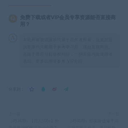
免费下载或者VIP会员专享资源能否直接商
用？
本站所有资源版权均属于原作者所有，这里所提
供资源均只能用于参考学习用，请勿直接商用。
若由于商用引起版权纠纷，一切责任均由使用者
承担。更多说明请参考 VIP介绍。
分享到：
上一篇
下一篇
（4938期）【日入500+】外
（4940期）短视频·连爆千川·
面收费2980的京东一个号下
三频共振实操课，千川投放，