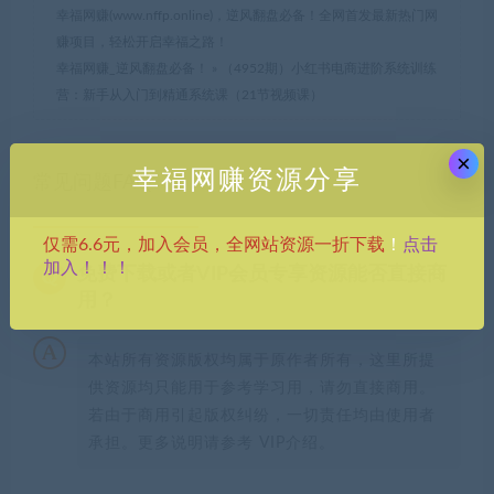
幸福网赚(www.nffp.online)，逆风翻盘必备！全网首发最新热门网
赚项目，轻松开启幸福之路！
幸福网赚_逆风翻盘必备！
»
（4952期）小红书电商进阶系统训练
营：新手从入门到精通系统课（21节视频课）
×
幸福网赚资源分享
常见问题FAQ
点击
仅需6.6元，加入会员，全网站资源一折下载
！
加入！！！
免费下载或者VIP会员专享资源能否直接商
用？
本站所有资源版权均属于原作者所有，这里所提
供资源均只能用于参考学习用，请勿直接商用。
若由于商用引起版权纠纷，一切责任均由使用者
承担。更多说明请参考 VIP介绍。