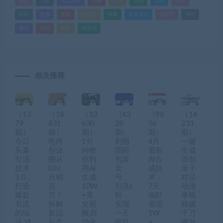
教程
文案
无人直播
无脑
流量
游戏
滤镜
爆款
电商
直播
矩阵
短视频
网赚
蓝海项目
视频号
课程
赚钱
运营
闲鱼
零基础
相关推荐
（13
（18
（13
（43
（98
（14
79
831
630
28
56
231
期）
期）
期）
期）
期）
期）
今日
电商
1分
利用
4月
一键
头条
创业
钟教
陌陌
最新
生成
引流
圈从
你利
包装
AI合
原创
技术
0到
用AI
女
成技
亲子
3.0，
月销
生成
号，
术，
对话
打造
百
10W
引流s
7天
动漫
爆款
万！
+美
粉，
疯狂
单视
引流
拆解
女视
实现
变现
频破
的玩
新品
频,自
一天
1W
千万
法 VL
起盘
动化
收益
+，
播放