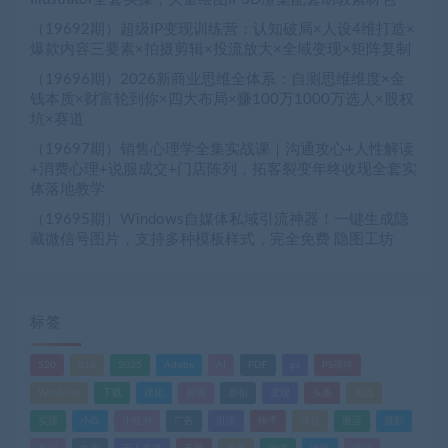
（19692期）超级IP变现训练营：认知破局×人设4维打造×
爆款内容三要素×拍摄剪辑×投流放大×全域变现×矩阵复制
（19696期）2026新商业思维全体系：自测思维维度×金
钱本质×财富轮到你×四大布局×赚100万1000万选人×股权
坑×赛道
（19697期）销售心理学全集实战课｜沟通攻心+人性解读
+消费心理+说服成交+门店陈列，拓客裂变年终收现全套实
体落地教学
（19695期）Windows自媒体私域引流神器！一键生成隐
藏微信号图片，支持多种模板样式，完全免费 隐图工坊
标签
520
618
2025
Adobe
AI
PDF
ps
PS插件
Windows
下载
优化
剪辑
原创
变现
头条
实战
实操
小白
小红书
广告
引流
快手
抖音
搬运
摄影