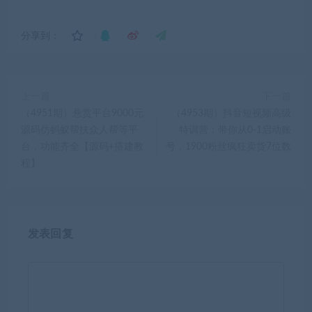
分享到：
上一篇
下一篇
（4951期）悬赏平台9000元
（4953期）抖音短视频高级
源码仿蚂蚁帮扶众人帮等平
特训营：带你从0-1启动账
台，功能齐全【源码+搭建教
号，1900粉丝疯狂卖货7位数
程】
发表回复