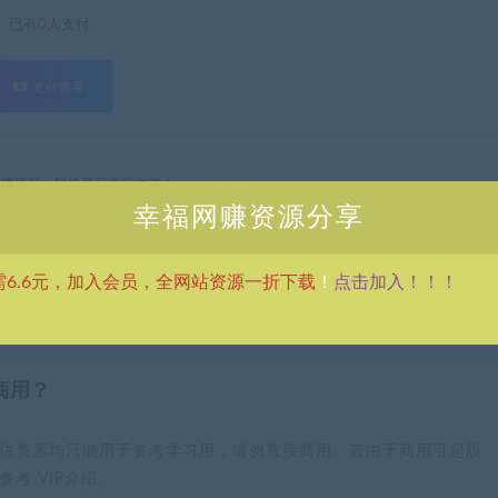
已有
0
人支付
支付查看
热门网赚项目，轻松开启幸福之路！
e 4 零基础美术流程完全视频教学(37节课+配套文件)
幸福网赚资源分享
点击加入！！！
需6.6元，加入会员，全网站资源一折下载
！
商用？
供资源均只能用于参考学习用，请勿直接商用。若由于商用引起版
考 VIP介绍。