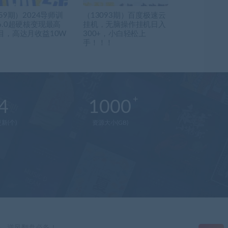
59期）2024导师训
（13093期）百度极速云
6.0超硬核变现最高
挂机，无脑操作挂机日入
目，高达月收益10W
300+，小白轻松上
手！！！
4
1000
新(个)
资源大小(GB)
在
线
客
服
直
」 逆风翻盘必备！