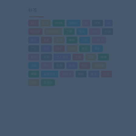
标签
520
618
2025
Adobe
AI
PDF
ps
PS插件
Windows
下载
优化
剪辑
原创
变现
头条
实战
实操
小白
小红书
广告
引流
快手
抖音
搬运
摄影
教程
文案
无人直播
无脑
流量
游戏
滤镜
爆款
电商
直播
矩阵
短视频
网赚
蓝海项目
视频号
课程
赚钱
运营
闲鱼
零基础