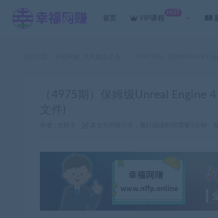
HOT
首页
VIP课程
当前位置：
幸福网赚_逆风翻盘必备！
（4975期）保姆级Unreal E
>
（4975期）保姆级Unreal Engi
文件)
作者 :
大橙子
本文共908个字，预计阅读时间需要3分钟