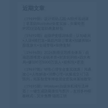
近期文章
（19699期）设计师幼儿园-AI软件基础课
｜零基础Illustrator全套实操，矢量绘图
IP3D渲染配套助教素材包
（19692期）超级IP变现训练营：认知破局
×人设4维打造×爆款内容三要素×拍摄剪辑×
投流放大×全域变现×矩阵复制
（19696期）2026新商业思维全体系：自
测思维维度×金钱本质×财富轮到你×四大布
局×赚100万1000万选人×股权坑×赛道
（19697期）销售心理学全集实战课｜沟通
攻心+人性解读+消费心理+说服成交+门店
陈列，拓客裂变年终收现全套实体落地教学
（19695期）Windows自媒体私域引流神
器！一键生成隐藏微信号图片，支持多种模
板样式，完全免费 隐图工坊