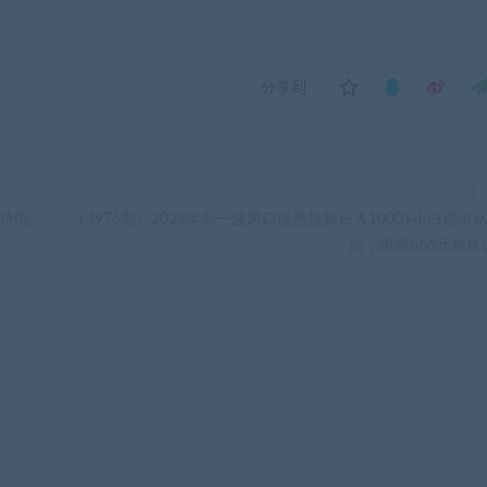
分享到：
下
支持电
（4976期）2023年新一波风口漫画拉新日入1000+小白也可从
始，附赠666元咸鱼