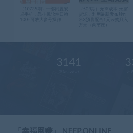
（10735期）一部闲置安
（508期）无需成本-无需
卓手机，靠挂机软件日撸
货源，利用最新发布炒作
100+可放大多号操作
米3预售配合1元云购月入
万元（两节课）
3141
3
本站运营(天)
用
「幸福网赚」 NFFP.ONLINE