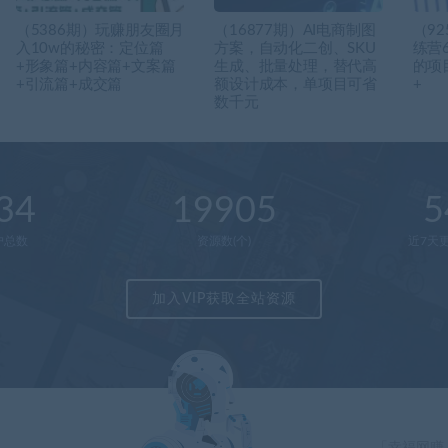
（5386期）玩赚朋友圈月
（16877期）AI电商制图
（92
入10w的秘密：定位篇
方案，自动化二创、SKU
练营
+形象篇+内容篇+文案篇
生成、批量处理，替代高
的项
+引流篇+成交篇
额设计成本，单项目可省
+
数千元
34
19905
5
户总数
资源数(个)
近7天更
加入VIP获取全站资源
「幸福网赚