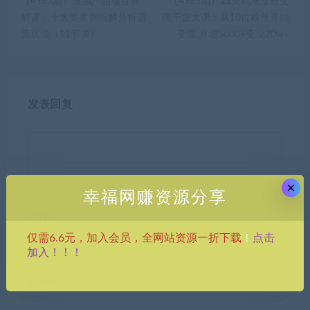
（4983期）虚拟产品项目拆
（4986期）21天精准涨粉变
解课，十大类案例拆解分析运
现干货大课：从10位粉丝开始
营玩法（11节课）
变现 月增5000+变现20w+
发表回复
×
幸福网赚资源分享
昵称*
点击
仅需6.6元，加入会员，全网站资源一折下载
！
加入！！！
E-mail*