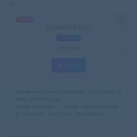
SVIP免费
当前隐藏内容需要支付
3.9积分
已有
0
人支付
支付查看
幸福网赚(www.nffp.online)，逆风翻盘必备！全网首发最新热门网
赚项目，轻松开启幸福之路！
幸福网赚_逆风翻盘必备！
»
（4985期）小熊阅读全自动挂机项
目，后台挂机运行，单号日入5-10+【软件+操作教程】