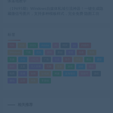
体落地教学
（19695期）Windows自媒体私域引流神器！一键生成隐
藏微信号图片，支持多种模板样式，完全免费 隐图工坊
标签
520
618
2025
Adobe
AI
PDF
ps
PS插件
Windows
下载
优化
剪辑
原创
变现
头条
实战
实操
小白
小红书
广告
引流
快手
抖音
搬运
摄影
教程
文案
无人直播
无脑
流量
游戏
滤镜
爆款
电商
直播
矩阵
短视频
网赚
蓝海项目
视频号
课程
赚钱
运营
闲鱼
零基础
相关推荐