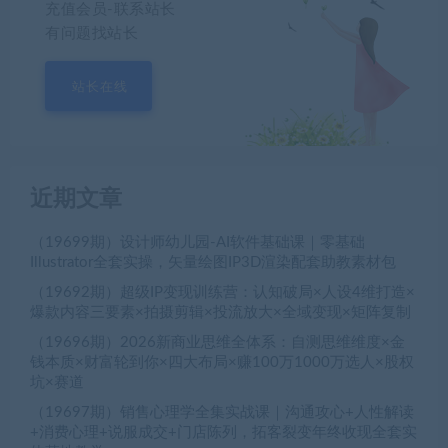
充值会员-联系站长
有问题找站长
站长在线
近期文章
（19699期）设计师幼儿园-AI软件基础课｜零基础
Illustrator全套实操，矢量绘图IP3D渲染配套助教素材包
（19692期）超级IP变现训练营：认知破局×人设4维打造×
爆款内容三要素×拍摄剪辑×投流放大×全域变现×矩阵复制
（19696期）2026新商业思维全体系：自测思维维度×金
钱本质×财富轮到你×四大布局×赚100万1000万选人×股权
坑×赛道
（19697期）销售心理学全集实战课｜沟通攻心+人性解读
+消费心理+说服成交+门店陈列，拓客裂变年终收现全套实