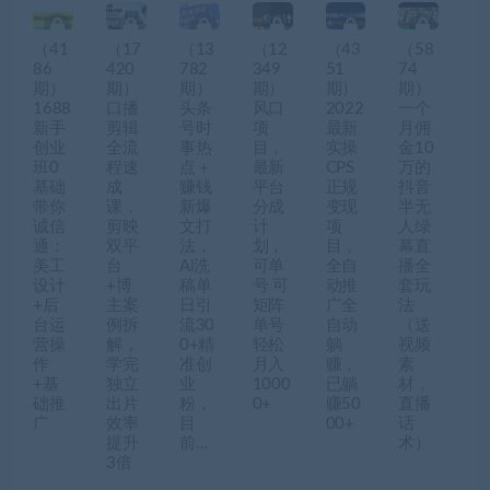
（41
（17
（13
（12
（43
（58
86
420
782
349
51
74
期）
期）
期）
期）
期）
期）
1688
口播
头条
风口
2022
一个
新手
剪辑
号时
项
最新
月佣
创业
全流
事热
目，
实操
金10
班0
程速
点＋
最新
CPS
万的
基础
成
赚钱
平台
正规
抖音
带你
课，
新爆
分成
变现
半无
诚信
剪映
文打
计
项
人绿
通：
双平
法，
划，
目，
幕直
美工
台
Ai洗
可单
全自
播全
设计
+博
稿单
号 可
动推
套玩
+后
主案
日引
矩阵
广全
法
台运
例拆
流30
单号
自动
（送
营操
解，
0+精
轻松
躺
视频
作
学完
准创
月入
赚，
素
+基
独立
业
1000
已躺
材，
础推
出片
粉，
0+
赚50
直播
广
效率
目
00+
话
提升
前…
术）
3倍