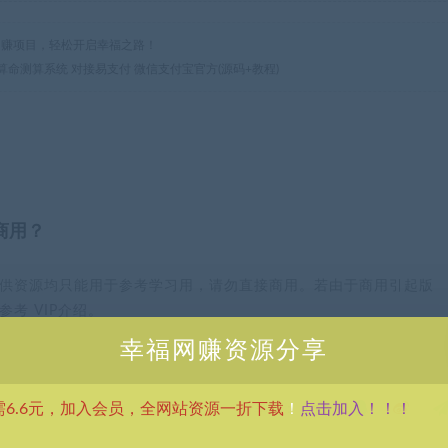
热门网赚项目，轻松开启幸福之路！
最火算命测算系统 对接易支付 微信支付宝官方(源码+教程)
商用？
供资源均只能用于参考学习用，请勿直接商用。若由于商用引起版
考 VIP介绍。
幸福网赚资源分享
点击加入！！！
需6.6元，加入会员，全网站资源一折下载
！
分享到：