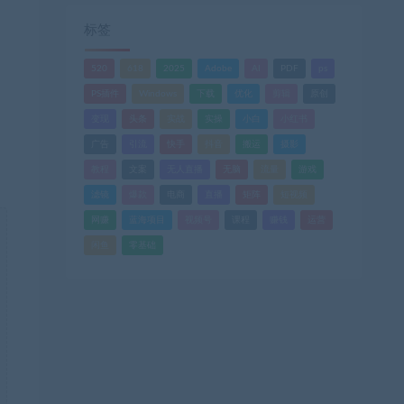
标签
520
618
2025
Adobe
AI
PDF
ps
PS插件
Windows
下载
优化
剪辑
原创
变现
头条
实战
实操
小白
小红书
广告
引流
快手
抖音
搬运
摄影
教程
文案
无人直播
无脑
流量
游戏
滤镜
爆款
电商
直播
矩阵
短视频
网赚
蓝海项目
视频号
课程
赚钱
运营
闲鱼
零基础