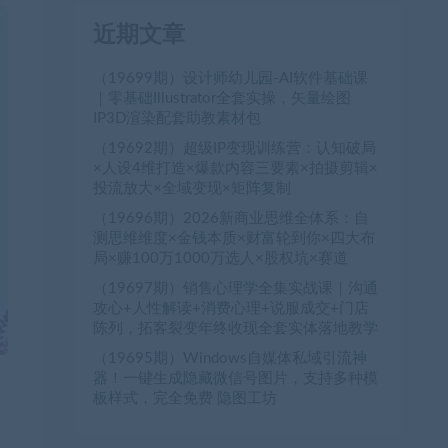
近期文章
（19699期）设计师幼儿园-AI软件基础课
｜零基础Illustrator全套实操，矢量绘图
IP3D渲染配套助教素材包
（19692期）超级IP变现训练营：认知破局
×人设4维打造×爆款内容三要素×拍摄剪辑×
投流放大×全域变现×矩阵复制
（19696期）2026新商业思维全体系：自
测思维维度×金钱本质×财富轮到你×四大布
局×赚100万1000万选人×股权坑×赛道
（19697期）销售心理学全集实战课｜沟通
攻心+人性解读+消费心理+说服成交+门店
陈列，拓客裂变年终收现全套实体落地教学
（19695期）Windows自媒体私域引流神
器！一键生成隐藏微信号图片，支持多种模
板样式，完全免费 隐图工坊