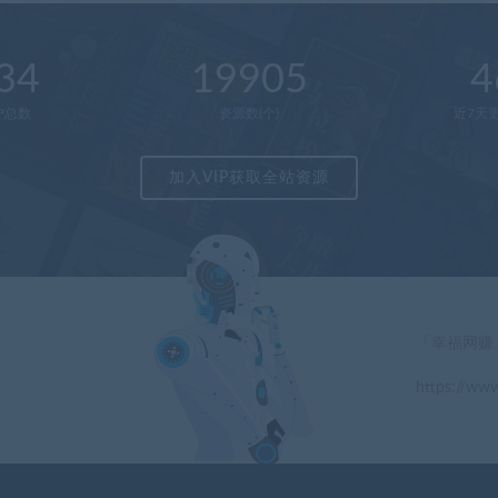
34
19905
4
户总数
资源数(个)
近7天更
加入VIP获取全站资源
「幸福网赚
https://www
」