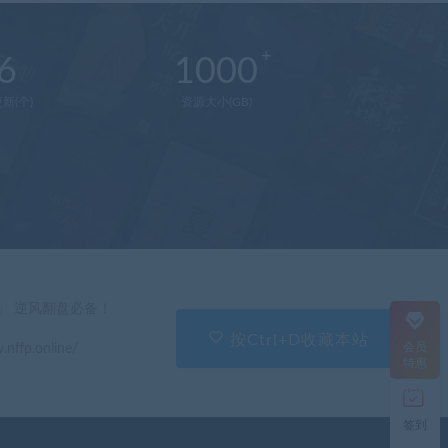
6
1000
新(个)
资源大小(GB)
在
线
客
服
直
」 逆风翻盘必备！
接
说
按Ctrl+D收藏本站
会员
.nffp.online/
出
特惠
您
的
需
签到
求
切