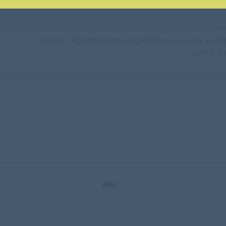
下
（4997期）外面收费998的抖音红屏本地生活无人直播【全套
+软件】无
网站