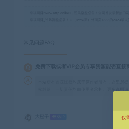
幸福网赚(www.nffp.online)，逆风翻盘必备！全网首发最新
幸福网赚_逆风翻盘必备！
»
（4996期）外面卖1888的2023
常见问题FAQ
免费下载或者VIP会员专享资源能否直接
本站所有资源版权均属于原作者所有，这里所提
权纠纷，一切责任均由使用者承担。更多说明请参
大橙子
仅
SVIP