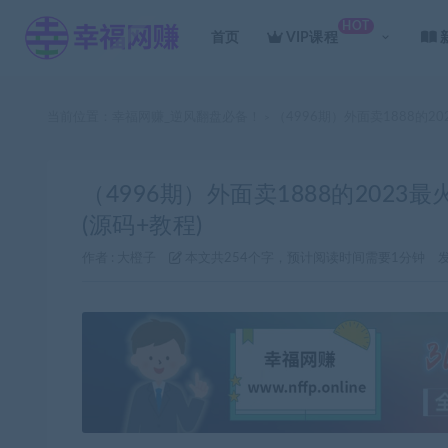
HOT
首页
VIP课程
当前位置：
幸福网赚_逆风翻盘必备！
（4996期）外面卖1888的2
>
（4996期）外面卖1888的202
(源码+教程)
作者 :
大橙子
本文共254个字，预计阅读时间需要1分钟