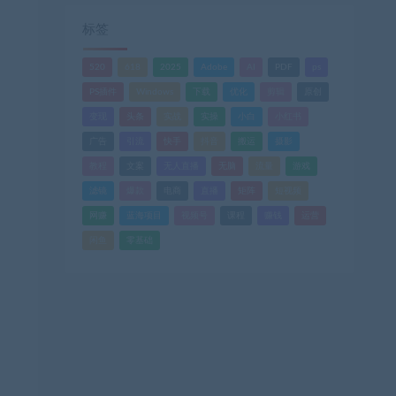
标签
520
618
2025
Adobe
AI
PDF
ps
PS插件
Windows
下载
优化
剪辑
原创
变现
头条
实战
实操
小白
小红书
广告
引流
快手
抖音
搬运
摄影
教程
文案
无人直播
无脑
流量
游戏
滤镜
爆款
电商
直播
矩阵
短视频
网赚
蓝海项目
视频号
课程
赚钱
运营
闲鱼
零基础