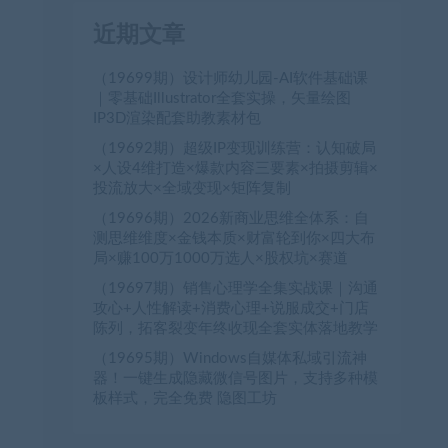
近期文章
（19699期）设计师幼儿园-AI软件基础课
｜零基础Illustrator全套实操，矢量绘图
IP3D渲染配套助教素材包
（19692期）超级IP变现训练营：认知破局
×人设4维打造×爆款内容三要素×拍摄剪辑×
投流放大×全域变现×矩阵复制
（19696期）2026新商业思维全体系：自
测思维维度×金钱本质×财富轮到你×四大布
局×赚100万1000万选人×股权坑×赛道
（19697期）销售心理学全集实战课｜沟通
攻心+人性解读+消费心理+说服成交+门店
陈列，拓客裂变年终收现全套实体落地教学
（19695期）Windows自媒体私域引流神
器！一键生成隐藏微信号图片，支持多种模
板样式，完全免费 隐图工坊