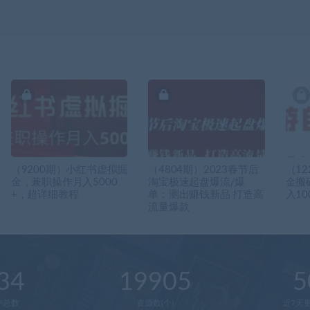
（9200期）小红书虚拟掘
（4804期）2023春节后
（1
金，兼职操作月入5000
淘宝极速起盘爆流/爆
金搬
+，超详细教程
单：测出赚钱新品 打造高
入10
流量爆款
34
19905
5
户总数
资源数(个)
近7天更