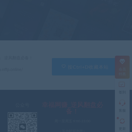
在
线
客
服
直
」 逆风翻盘必备！
接
说
按Ctrl+D收藏本站
会员
.nffp.online/
出
特惠
您
的
需
签到
求
切
记
幸福网赚_逆风翻盘必
公众号
带
备！
客服
上
资
周一至周五 9:00-23:00
源
更新
连
（其他时间勿扰）