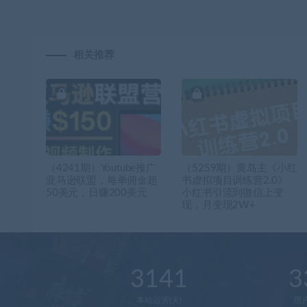
相关推荐
（4241期）Youtube推广
（5259期）黄岛主《小红
亚马逊联盟，每单佣金超
书虚拟项目训练营2.0》
50美元，日赚200美元
小红书引流到微信上变
现，月变现2W+
3141
3
本站运营(天)
用