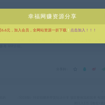
幸福网赚资源分享
商用？
点击加入！！！
需6.6元，加入会员，全网站资源一折下载
！
供资源均只能用于参考学习用，请勿直接商用。若由于商用引起版
考 VIP介绍。
分享到：
下
售后的
（5018期）抖音拍晒单带货玩法分享 项目整体流程简单 有团
测日入1万【教程+素