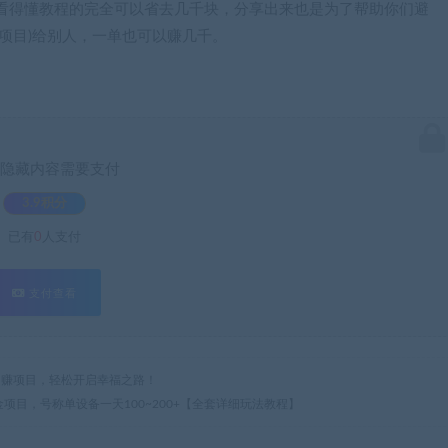
看得懂教程的完全可以省去几千块，分享出来也是为了帮助你们避
项目)给别人，一单也可以赚几千。
隐藏内容需要支付
3.9积分
已有
0
人支付
支付查看
热门网赚项目，轻松开启幸福之路！
淘金项目，号称单设备一天100~200+【全套详细玩法教程】