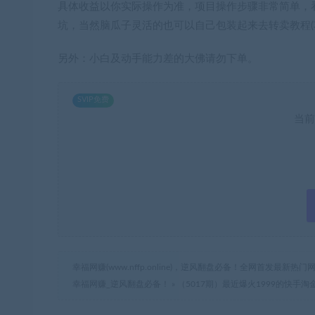
具体收益以你实际操作为准，项目操作步骤非常简单，
坑，当然脑瓜子灵活的也可以自己包装起来去转卖教程(
另外：小白及动手能力差的大佛请勿下单。
SVIP免费
当前
幸福网赚(www.nffp.online)，逆风翻盘必备！全网首发最新
幸福网赚_逆风翻盘必备！
»
（5017期）最近爆火1999的快手