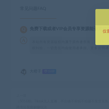
常见问题FAQ
免费下载或者VIP会员专享资源能否直接
仅
本站所有资源版权均属于原作者所有，这里所提
权纠纷，一切责任均由使用者承担。更多说明请参
大橙子
SVIP
上一篇
（5016期）Tiktok无人直播，不出镜不剪辑不拍摄不发货无
跨境短视频躺赚玩法