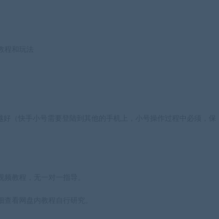
，
教程和玩法
多越好（快手小号需要登陆到其他的手机上，小号操作过程中必须，保
视频教程，无一对一指导。
细查看网盘内教程自行研究。