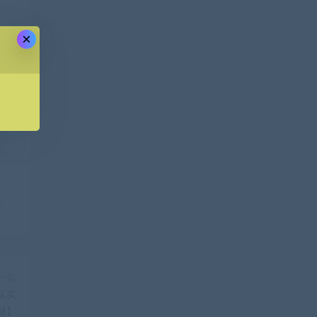
×
一篇
队实
材】