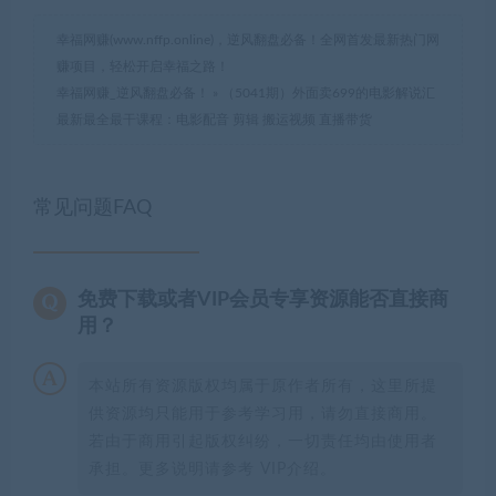
幸福网赚(www.nffp.online)，逆风翻盘必备！全网首发最新热门网
赚项目，轻松开启幸福之路！
幸福网赚_逆风翻盘必备！
»
（5041期）外面卖699的电影解说汇
最新最全最干课程：电影配音 剪辑 搬运视频 直播带货
常见问题FAQ
免费下载或者VIP会员专享资源能否直接商
用？
本站所有资源版权均属于原作者所有，这里所提
供资源均只能用于参考学习用，请勿直接商用。
若由于商用引起版权纠纷，一切责任均由使用者
承担。更多说明请参考 VIP介绍。