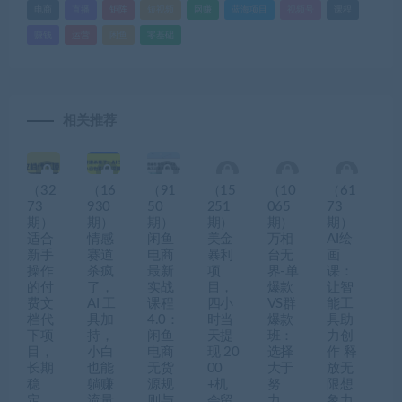
电商
直播
矩阵
短视频
网赚
蓝海项目
视频号
课程
赚钱
运营
闲鱼
零基础
相关推荐
（32
（16
（91
（15
（10
（61
73
930
50
251
065
73
期）
期）
期）
期）
期）
期）
适合
情感
闲鱼
美金
万相
AI绘
新手
赛道
电商
暴利
台无
画
操作
杀疯
最新
项
界-单
课：
的付
了，
实战
目，
爆款
让智
费文
AI 工
课程
四小
VS群
能工
档代
具加
4.0：
时当
爆款
具助
下项
持，
闲鱼
天提
班：
力创
目，
小白
电商
现 20
选择
作 释
长期
也能
无货
00
大于
放无
稳
躺赚
源规
+机
努
限想
定，
流量
则与
会留
力，
象力