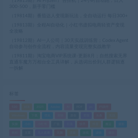
（19815期）AI Pryzen 广告挂机｜24小时自动跑，日入
300-500，新手零门槛
（19814期）番茄达人变现新玩法，全自动运行 每日300+
（19813期）全程AI自动化｜小红书虚拟电商轻资产变现
全攻略
（19812期）AI一人公司｜30天实战训练营；Codex Agent
自动参与创作全流程，内容流量变现完整实战教学
（19811期）淘宝电商VIP系统课-更新8月；自然搜索无界
直通车魔方万相台全工具详解，从选词出价到人群逻辑逐
一拆解
标签
520
618
2025
Adobe
AI
PDF
ps
PS插件
Windows
下载
优化
剪辑
原创
变现
头条
实战
实操
小白
小红书
广告
引流
快手
抖音
搬运
摄影
教程
文案
无人直播
无脑
流量
游戏
滤镜
爆款