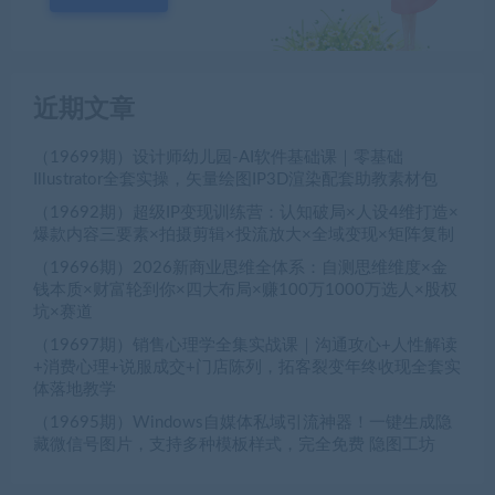
近期文章
（19699期）设计师幼儿园-AI软件基础课｜零基础
Illustrator全套实操，矢量绘图IP3D渲染配套助教素材包
（19692期）超级IP变现训练营：认知破局×人设4维打造×
爆款内容三要素×拍摄剪辑×投流放大×全域变现×矩阵复制
（19696期）2026新商业思维全体系：自测思维维度×金
钱本质×财富轮到你×四大布局×赚100万1000万选人×股权
坑×赛道
（19697期）销售心理学全集实战课｜沟通攻心+人性解读
+消费心理+说服成交+门店陈列，拓客裂变年终收现全套实
体落地教学
（19695期）Windows自媒体私域引流神器！一键生成隐
藏微信号图片，支持多种模板样式，完全免费 隐图工坊