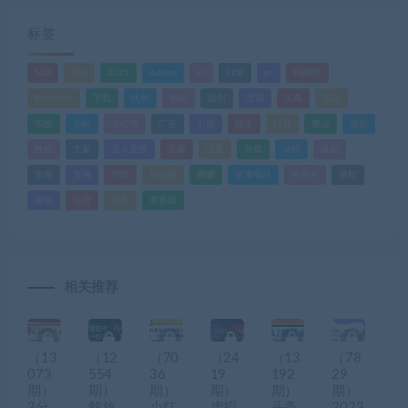
标签
520
618
2025
Adobe
AI
PDF
ps
PS插件
Windows
下载
优化
剪辑
原创
变现
头条
实战
实操
小白
小红书
广告
引流
快手
抖音
搬运
摄影
教程
文案
无人直播
无脑
流量
游戏
滤镜
爆款
电商
直播
矩阵
短视频
网赚
蓝海项目
视频号
课程
赚钱
运营
闲鱼
零基础
相关推荐
（13
（12
（70
（24
（13
（78
073
554
36
19
192
29
期）
期）
期）
期）
期）
期）
3分
解放
小红
虚拟
头条
2023