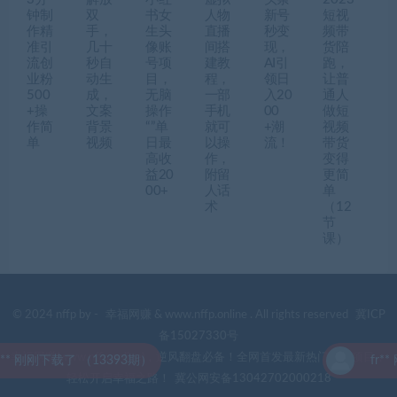
钟制
双
书女
人物
新号
短视
作精
手，
生头
直播
秒变
频带
准引
几十
像账
间搭
现，
货陪
流创
秒自
号项
建教
AI引
跑，
业粉
动生
目，
程，
领日
让普
500
成，
无脑
一部
入20
通人
+操
文案
操作
手机
00
做短
作简
背景
“”单
就可
+潮
视频
单
视频
日最
以操
流！
带货
高收
作，
变得
益20
附留
更简
00+
人话
单
术
（12
节
课）
© 2024 nffp by -
幸福网赚
& www.nffp.online . All rights reserved
冀ICP
备15027330号
幸福网赚(www.nffp.online)，逆风翻盘必备！全网首发最新热门网赚项目，
刚下载了 （13393期）
fr** 刚
轻松开启幸福之路！
冀公网安备13042702000218