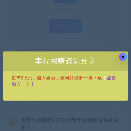
3.9积分
已有
0
人支付
支付查看
幸福网赚(www.nffp.online)，逆风翻盘必备！全网首发最新热门网
×
赚项目，轻松开启幸福之路！
幸福网赚资源分享
幸福网赚_逆风翻盘必备！
»
（5058期）黄岛主《拼夕夕虚拟项目
陪跑训练营》单店日收益100-200 独家选品思路与运营
点击
仅需6.6元，加入会员，全网站资源一折下载
！
加入！！！
常见问题FAQ
免费下载或者VIP会员专享资源能否直接商
用？