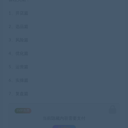
1、开店篇
2、选品篇
3、风险篇
4、优化篇
5、运营篇
6、实操篇
7、复盘篇
SVIP免费
当前隐藏内容需要支付