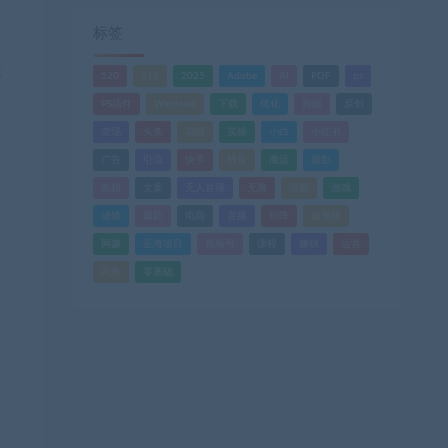
标签
本
520
618
2025
Adobe
AI
PDF
ps
PS插件
Windows
下载
优化
剪辑
原创
变现
头条
实战
实操
小白
小红书
广告
引流
快手
抖音
搬运
摄影
教程
文案
无人直播
无脑
流量
游戏
滤镜
爆款
电商
直播
矩阵
短视频
网赚
蓝海项目
视频号
课程
赚钱
运营
闲鱼
零基础