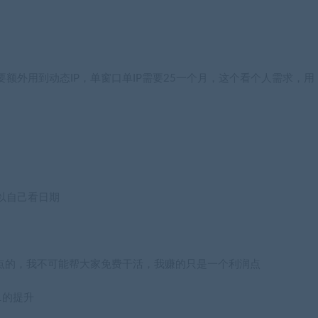
额外用到动态IP，单窗口单IP需要25一个月，这个看个人需求，用
以自己看日期
润点的，我不可能帮大家免费干活，我赚的只是一个利润点
1的提升