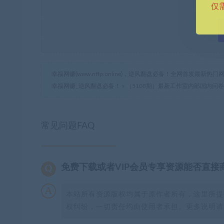
仅
幸福网赚(www.nffp.online)，逆风翻盘必备！全网首发最新
幸福网赚_逆风翻盘必备！
»
（5108期）最新工作室内部国内问
常见问题FAQ
免费下载或者VIP会员专享资源能否直接
本站所有资源版权均属于原作者所有，这里所提
权纠纷，一切责任均由使用者承担。更多说明请参