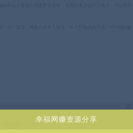
新的站点会直接在网盘里面更新，在国内来说做的人很少，可以称作
偿一对一指导，网盘内含本人微信，本人所提供的只是一些问题的解
隐藏内容需要支付
幸福网赚资源分享
3.9积分