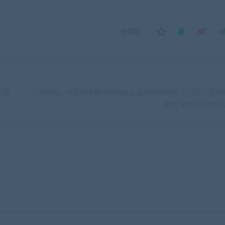
分享到：
下
打造
（5109期）抖音快手暴力涨粉美女混剪视频教程 百分百过原创
教程 附带违规申诉