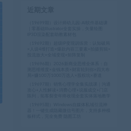
近期文章
（19699期）设计师幼儿园-AI软件基础课
｜零基础Illustrator全套实操，矢量绘图
IP3D渲染配套助教素材包
（19692期）超级IP变现训练营：认知破局
×人设4维打造×爆款内容三要素×拍摄剪辑×
投流放大×全域变现×矩阵复制
（19696期）2026新商业思维全体系：自
测思维维度×金钱本质×财富轮到你×四大布
局×赚100万1000万选人×股权坑×赛道
（19697期）销售心理学全集实战课｜沟通
攻心+人性解读+消费心理+说服成交+门店
陈列，拓客裂变年终收现全套实体落地教学
（19695期）Windows自媒体私域引流神
器！一键生成隐藏微信号图片，支持多种模
板样式，完全免费 隐图工坊