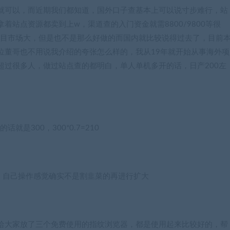
就可以，而近期我们都知道，国外口子查基本上可以说寸步难行，站
站点资源都卖到上w，渠道查的入门资金就需8800/9800等很
项目市场大，但是也不是那么好做的而国内就比较说得过去了，目前
各位董哥也不用说我介绍的夸张怎么样的，我从19年就开始从事海外项
超过很多人，做过站点查的都明白，单人单机多开的话，日产200左
是300，300*0.7=210
以，自己操作感觉确实不是割韭菜的再进行扩大
给大家放了三个免费使用的指纹浏览器，都是使用起来比较好的，帮