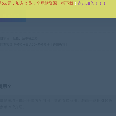
已有
0
人支付
点击加入！！！
需6.6元，加入会员，全网站资源一折下载
！
支付查看
热门网赚项目，轻松开启幸福之路！
卷调查项目 单号轻松日入30+多号多撸【详细教程】
商用？
供资源均只能用于参考学习用，请勿直接商用。若由于商用引起版
考 VIP介绍。