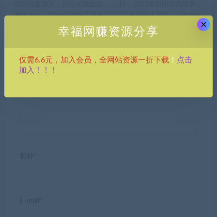
你玩转直通车：轻松实现低花
目：2023最新闲鱼实战课，
费高产出，35节运营推广必学
单号日入300+（7节课）
×
课
幸福网赚资源分享
点击
仅需6.6元，加入会员，全网站资源一折下载
！
加入！！！
发表回复
昵称*
E-mail*