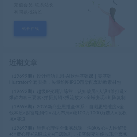
充值会员-联系站长
有问题找站长
站长在线
近期文章
（19699期）设计师幼儿园-AI软件基础课｜零基础
Illustrator全套实操，矢量绘图IP3D渲染配套助教素材包
（19692期）超级IP变现训练营：认知破局×人设4维打造×
爆款内容三要素×拍摄剪辑×投流放大×全域变现×矩阵复制
（19696期）2026新商业思维全体系：自测思维维度×金
钱本质×财富轮到你×四大布局×赚100万1000万选人×股权
坑×赛道
（19697期）销售心理学全集实战课｜沟通攻心+人性解读
+消费心理+说服成交+门店陈列，拓客裂变年终收现全套实