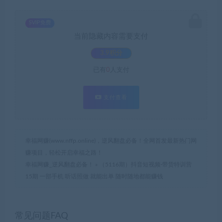
SVIP免费
当前隐藏内容需要支付
3.9积分
已有
0
人支付
支付查看
幸福网赚(www.nffp.online)，逆风翻盘必备！全网首发最新热门网
赚项目，轻松开启幸福之路！
幸福网赚_逆风翻盘必备！
»
（5116期）抖音短视频·带货特训营
15期 一部手机 听话照做 就能出单 随时随地都能赚钱
常见问题FAQ