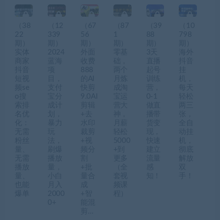
（38
（12
（67
（87
（39
（10
22
339
56
1
88
798
期）
期）
期）
期）
期）
期）
实体
2024
外面
零基
3天
海外
商家
蓝海
收费
础，
直播
抖音
抖音
项
888
两个
起号
挂
短视
目，
的AI
月炼
训练
机，
频se
支付
快剪
成淘
营，
每天
o搜
宝分
9.0AI
宝运
0-1
轻松
索排
成计
剪辑
营大
做直
两三
名优
划，
+去
神，
播带
张，
化：
暴力
水印
月薪
货变
全自
无需
玩
裁剪
轻松
现，
动挂
粉丝
法，
+视
5000
快速
机，
量、
刷爆
频分
+到
建立
彻底
无需
播放
割
更多
流量
解放
播放
量，
+批
（全
感
双
量、
小白
量合
套视
知！
手！
也能
月入
成
频课
爆单
2000
+智
程）
0+
能混
剪…