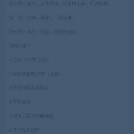
第一周：起号，从零开始，破千粉上岸，可以挂车。
第二周：出单，爆单，二次爆单。
第三周：选品，测品，找到利润款。
课程目录：
1.主课（14节-完结）
2.爆款逻辑课10节（必看）
3.带货视频实操教程
4.带货素材
5.起号文案与高佣链接
6.其他知识精华