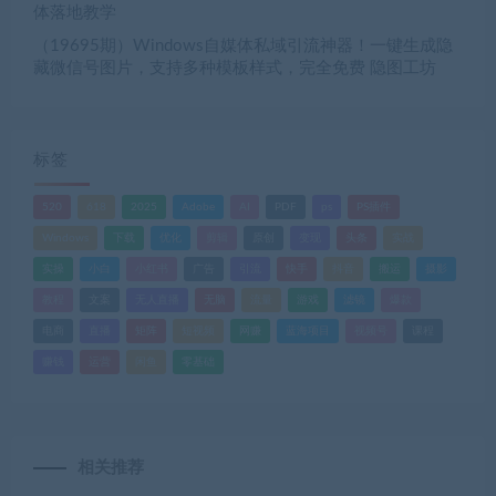
体落地教学
（19695期）Windows自媒体私域引流神器！一键生成隐
藏微信号图片，支持多种模板样式，完全免费 隐图工坊
标签
520
618
2025
Adobe
AI
PDF
ps
PS插件
Windows
下载
优化
剪辑
原创
变现
头条
实战
实操
小白
小红书
广告
引流
快手
抖音
搬运
摄影
教程
文案
无人直播
无脑
流量
游戏
滤镜
爆款
电商
直播
矩阵
短视频
网赚
蓝海项目
视频号
课程
赚钱
运营
闲鱼
零基础
相关推荐