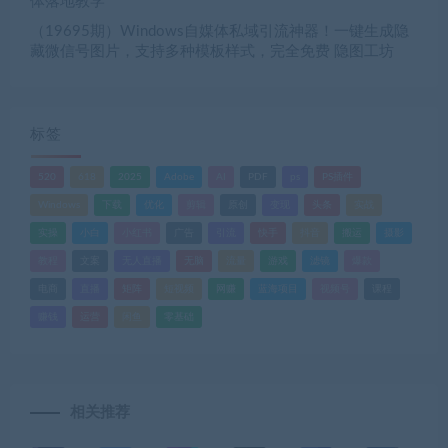
体落地教学
（19695期）Windows自媒体私域引流神器！一键生成隐
藏微信号图片，支持多种模板样式，完全免费 隐图工坊
标签
520
618
2025
Adobe
AI
PDF
ps
PS插件
Windows
下载
优化
剪辑
原创
变现
头条
实战
实操
小白
小红书
广告
引流
快手
抖音
搬运
摄影
教程
文案
无人直播
无脑
流量
游戏
滤镜
爆款
电商
直播
矩阵
短视频
网赚
蓝海项目
视频号
课程
赚钱
运营
闲鱼
零基础
相关推荐