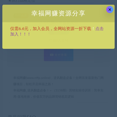
★执行战略定位
×
幸福网赚资源分享
SVIP免费
当前隐藏内容需要支付
点击
仅需6.6元，加入会员，全网站资源一折下载
！
3.9积分
加入！！！
已有
0
人支付
支付查看
幸福网赚(www.nffp.online)，逆风翻盘必备！全网首发最新热门网
赚项目，轻松开启幸福之路！
幸福网赚_逆风翻盘必备！
»
（5158期）营销实操培训班：简单实
用-落地有效，价值百万的品牌营销底层逻辑