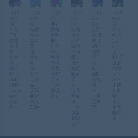
（15
（14
（23
（19
（11
（18
181
399
74
327
325
055
期）
期）
期）
期）
期）
期）
AI入
短视
挂机
实现
让团
不管
门到
频中
跑数
全自
队-完
啥行
精通
老年
据，
动游
成目
业都
全攻
赛
只需
戏搬
标的
能
略，
道，
一部
砖躺
绩效
用！
提示
操作
手机
赚，
管理
$1 亿
词工
简
即可
每日
机
级赚
程详
单，
月盈
稳定
制，
钱模
解，
多平
利10
收益
团队
型：
Stabl
台收
万＋
千
持续
AI +
eDiff
益，
（内
元，
增
手册
usion
无脑
部玩
近几
长，
+ 步
绘画
搬运
法）
年最
一定
骤，
实战
日入
稳，
是靠
做大
教学
500+
一台
管理
生意
设备
赚更
就能
多
做！