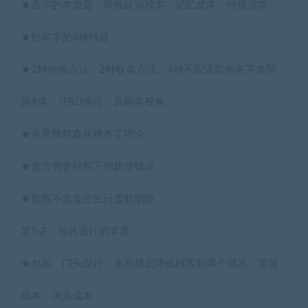
★名字的本质是：降低认知成本、记忆成本、传播成本
★好名字的6种特征
★2种检验方法、2种取名方法、4种不应该取的名字类型
第4讲：JTBD理论，及顾客视角
★克里斯坦森焦糖布丁理论
★麦当劳曾经犯下的奶昔错误
★熊猫不走改变生日蛋糕陷阱
第5讲：包装设计的本质
★包装、门头设计，本质就是降低顾客的两个成本：发现
成本、决策成本