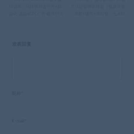
特训营：玩转亚马逊平台+精
生活运营师训练营（视频完整
品化·选品+CPC广告·极致打法
课程+课件+资料包）无水印
发表回复
昵称*
E-mail*