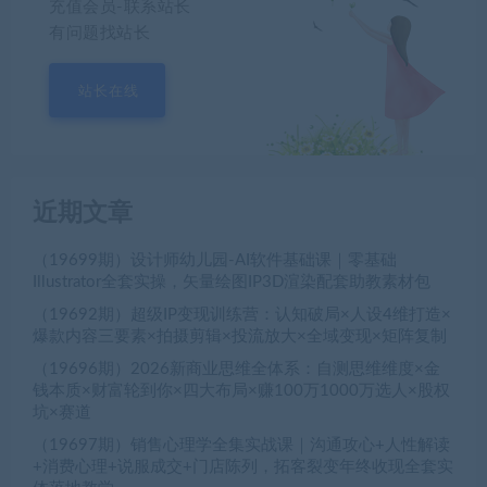
充值会员-联系站长
有问题找站长
站长在线
近期文章
（19699期）设计师幼儿园-AI软件基础课｜零基础
Illustrator全套实操，矢量绘图IP3D渲染配套助教素材包
（19692期）超级IP变现训练营：认知破局×人设4维打造×
爆款内容三要素×拍摄剪辑×投流放大×全域变现×矩阵复制
（19696期）2026新商业思维全体系：自测思维维度×金
钱本质×财富轮到你×四大布局×赚100万1000万选人×股权
坑×赛道
（19697期）销售心理学全集实战课｜沟通攻心+人性解读
+消费心理+说服成交+门店陈列，拓客裂变年终收现全套实