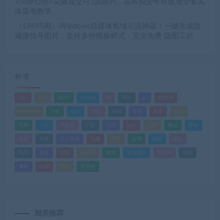
+消费心理+说服成交+门店陈列，拓客裂变年终收现全套实
体落地教学
（19695期）Windows自媒体私域引流神器！一键生成隐
藏微信号图片，支持多种模板样式，完全免费 隐图工坊
标签
520
618
2025
Adobe
AI
PDF
ps
PS插件
Windows
下载
优化
剪辑
原创
变现
头条
实战
实操
小白
小红书
广告
引流
快手
抖音
搬运
摄影
教程
文案
无人直播
无脑
流量
游戏
滤镜
爆款
电商
直播
矩阵
短视频
网赚
蓝海项目
视频号
课程
赚钱
运营
闲鱼
零基础
相关推荐