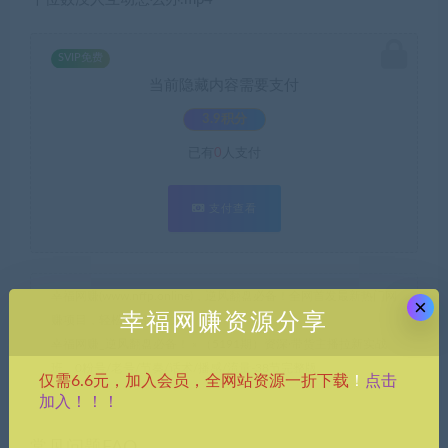
SVIP免费
当前隐藏内容需要支付
3.9积分
已有
0
人支付
支付查看
幸福网赚(www.nffp.online)，逆风翻盘必备！全网首发最新热门网
×
幸福网赚资源分享
赚项目，轻松开启幸福之路！
幸福网赚_逆风翻盘必备！
»
（5191期）资深·带货主播拉新实战
班，0粉号/老号/节奏/话术/播感/流量-38节完整版
点击
仅需6.6元，加入会员，全网站资源一折下载
！
加入！！！
常见问题FAQ