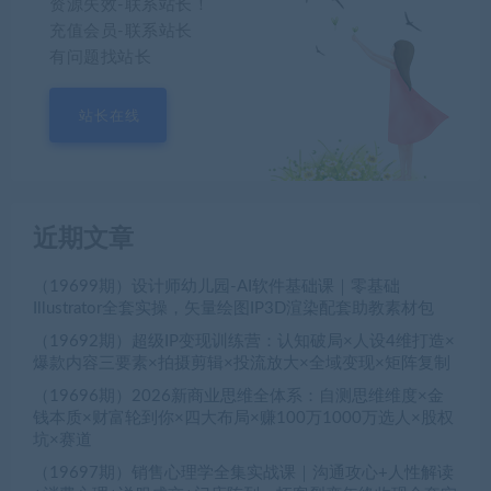
资源失效-联系站长！
充值会员-联系站长
有问题找站长
站长在线
近期文章
（19699期）设计师幼儿园-AI软件基础课｜零基础
Illustrator全套实操，矢量绘图IP3D渲染配套助教素材包
（19692期）超级IP变现训练营：认知破局×人设4维打造×
爆款内容三要素×拍摄剪辑×投流放大×全域变现×矩阵复制
（19696期）2026新商业思维全体系：自测思维维度×金
钱本质×财富轮到你×四大布局×赚100万1000万选人×股权
坑×赛道
（19697期）销售心理学全集实战课｜沟通攻心+人性解读