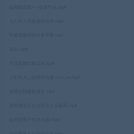
如何破层级——放单节点.mp4
上人掉人流量感知话术.mp4
平播直播间的出单节奏.mp4
塑品.mp4
不违规加灯牌话术.mp4
上车掉人，如何控流速.mov_ev.mp4
老师自我修炼成史.mp4
老粉成交占比过高怎么去破局.mp4
如何跟用户有对话感.mp4
个位数没人互动怎么办.mp4