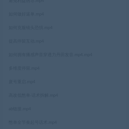
避免利益诱导.mp4
如何做好逼单.mp4
如何克服镜头恐惧.mp4
提高停留互动.mp4
如何拥有播感声音穿透力丹田发音.mp4.mp4
多维度停留.mp4
废号重启.mp4
高改低憋单·话术拆解.mp4
ab链接.mp4
憋单全节奏起号话术.mp4