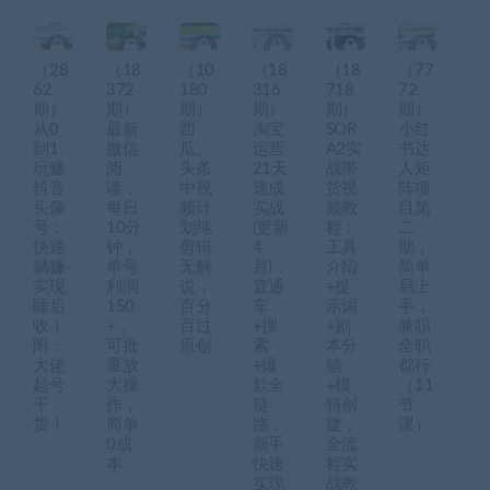
（28
（18
（10
（18
（18
（77
62
372
180
316
718
72
期）
期）
期）
期）
期）
期）
从0
最新
西
淘宝
SOR
小红
到1
微信
瓜、
运营
A2实
书达
玩赚
阅
头条
21天
战带
人矩
抖音
读，
中视
速成
货视
阵项
头像
每日
频计
实战
频教
目第
号：
10分
划纯
(更新
程：
二
快速
钟，
剪辑
4
工具
期，
躺赚-
单号
无解
月)，
介绍
简单
实现
利润
说，
直通
+提
易上
睡后
150
百分
车
示词
手，
收！
+，
百过
+搜
+剧
兼职
附：
可批
原创
索
本分
全职
大佬
量放
+爆
镜
都行
起号
大操
款全
+模
（11
干
作，
链
特创
节
货！
简单
路，
建，
课）
0成
新手
全流
本
快速
程实
实现
战教