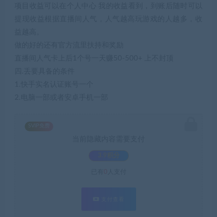
项目收益可以在个人中心 我的收益看到，到账后随时可以
提现收益根据直播间人气，人气越高玩游戏的人越多，收
益越高。
做的好的还有官方流里扶持和奖励
直播间人气卡上后1个号一天赚50-500+ 上不封顶
四.丢要具备的条件
1.快手实名认证账号一个
2.电脑一部或者安卓手机一部
SVIP免费
当前隐藏内容需要支付
3.9积分
已有
0
人支付
支付查看