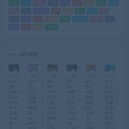
实操
小白
小红书
广告
引流
快手
抖音
搬运
摄影
教程
文案
无人直播
无脑
流量
游戏
滤镜
爆款
电商
直播
矩阵
短视频
网赚
蓝海项目
视频号
课程
赚钱
运营
闲鱼
零基础
相关推荐
（14
（15
（10
（48
（18
（12
483
673
08
72
831
474
期）
期）
期）
期）
期）
期）
用de
小红
CPS
免费
电商
最新
ep se
书虚
培训·
人工
创业
AI高
ek结
拟电
0基
智能
圈从
质量
合今
商变
础组
工具
0到
视频
日头
现
建分
Playg
月销
创作
条做
课，
销团
roun
百
新思
爆
AI蓝
队，
d A
万！
路玩
文，
海选
打造
I，输
拆解
法,10