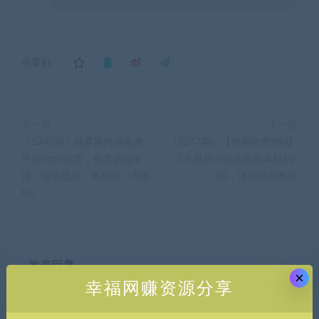
分享到：
上一篇
下一篇
（5245期）俄罗斯跨境电商
（5247期）【外面收费980】
平台ozon运营，包含店铺申
3月最新小游戏撸包单机50-
请，运营思路，售后等（无水
80，详细操作教程
印）
发表回复
×
幸福网赚资源分享