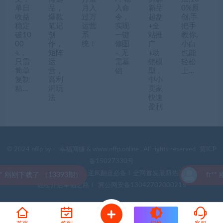
单日
品，
月入
入命
新品
0%原
收益
爆款
过万
令，
起盘
创,手
稳定
笔记
运营
实现
+全
把手
破10
创
系
一键
站推
教你,
00
作，
统！
修图
广
小白
+，
矩阵
– 无
+动
也能
只需
运
需基
销模
轻松
简单
营，
础
型，
上…
复制
高利
中小
粘…
润玩
卖家
法
快速
盈利
© 2024 nffp by -
幸福网赚
& www.nffp.online . All rights reserved
冀ICP
备15027330号
幸福网赚(www.nffp.online)，逆风翻盘必备！全网首发最新热门网赚项目，
刚下载了 （13393期）
fr** 刚
轻松开启幸福之路！
冀公网安备13042702000218