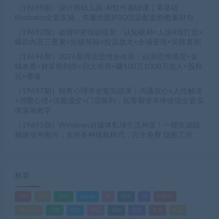
（19699期）设计师幼儿园-AI软件基础课｜零基础
Illustrator全套实操，矢量绘图IP3D渲染配套助教素材包
（19692期）超级IP变现训练营：认知破局×人设4维打造×
爆款内容三要素×拍摄剪辑×投流放大×全域变现×矩阵复制
（19696期）2026新商业思维全体系：自测思维维度×金
钱本质×财富轮到你×四大布局×赚100万1000万选人×股权
坑×赛道
（19697期）销售心理学全集实战课｜沟通攻心+人性解读
+消费心理+说服成交+门店陈列，拓客裂变年终收现全套实
体落地教学
（19695期）Windows自媒体私域引流神器！一键生成隐
藏微信号图片，支持多种模板样式，完全免费 隐图工坊
标签
520
618
2025
Adobe
AI
PDF
ps
PS插件
Windows
下载
优化
剪辑
原创
变现
头条
实战