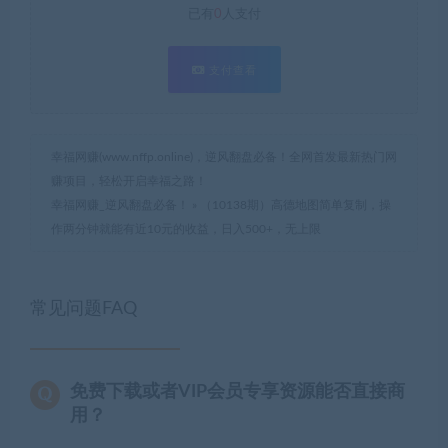
已有
0
人支付
支付查看
幸福网赚(www.nffp.online)，逆风翻盘必备！全网首发最新热门网
赚项目，轻松开启幸福之路！
幸福网赚_逆风翻盘必备！
»
（10138期）高德地图简单复制，操
作两分钟就能有近10元的收益，日入500+，无上限
常见问题FAQ
免费下载或者VIP会员专享资源能否直接商
用？