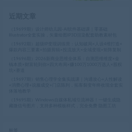
近期文章
（19699期）设计师幼儿园-AI软件基础课｜零基础
Illustrator全套实操，矢量绘图IP3D渲染配套助教素材包
（19692期）超级IP变现训练营：认知破局×人设4维打造×
爆款内容三要素×拍摄剪辑×投流放大×全域变现×矩阵复制
（19696期）2026新商业思维全体系：自测思维维度×金
钱本质×财富轮到你×四大布局×赚100万1000万选人×股权
坑×赛道
（19697期）销售心理学全集实战课｜沟通攻心+人性解读
+消费心理+说服成交+门店陈列，拓客裂变年终收现全套实
体落地教学
（19695期）Windows自媒体私域引流神器！一键生成隐
藏微信号图片，支持多种模板样式，完全免费 隐图工坊
标签