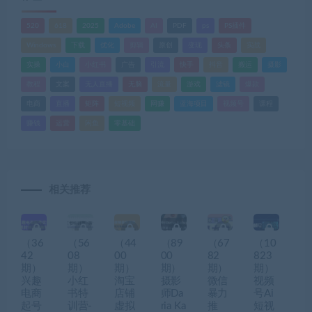
520
618
2025
Adobe
AI
PDF
ps
PS插件
Windows
下载
优化
剪辑
原创
变现
头条
实战
实操
小白
小红书
广告
引流
快手
抖音
搬运
摄影
教程
文案
无人直播
无脑
流量
游戏
滤镜
爆款
电商
直播
矩阵
短视频
网赚
蓝海项目
视频号
课程
赚钱
运营
闲鱼
零基础
相关推荐
（36
（56
（44
（89
（67
（10
42
08
00
00
82
823
期）
期）
期）
期）
期）
期）
兴趣
小红
淘宝
摄影
微信
视频
电商
书特
店铺
师Da
暴力
号Ai
起号
训营-
虚拟
ria Ka
推
短视