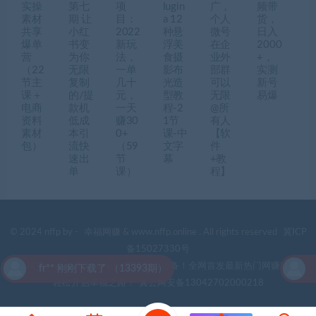
实操
第七
项
lugin
广，
频带
素材
期 让
目：
a 12
个人
货，
共享
小红
2022
种悬
微号
日入
爆单
书变
新玩
浮美
在企
2000
营
为你
法，
食摄
业外
+，
（22
无限
一单
影布
部群
实测
节主
复制
几十
光造
可以
新号
课＋
的/提
元，
型教
无限
易爆
电商
款机
一天
程-2
@所
资料
低成
赚30
1节
有人
素材
本引
0+
课-中
【软
包）
流快
（59
文字
件
速出
节
幕
+教
单
课）
程】
© 2024 nffp by -
幸福网赚
& www.nffp.online . All rights reserved
冀ICP
备15027330号
幸福网赚(www.nffp.online)，逆风翻盘必备！全网首发最新热门网赚项目，
fr** 刚刚下载了 （13393期）
f
轻松开启幸福之路！
冀公网安备13042702000218