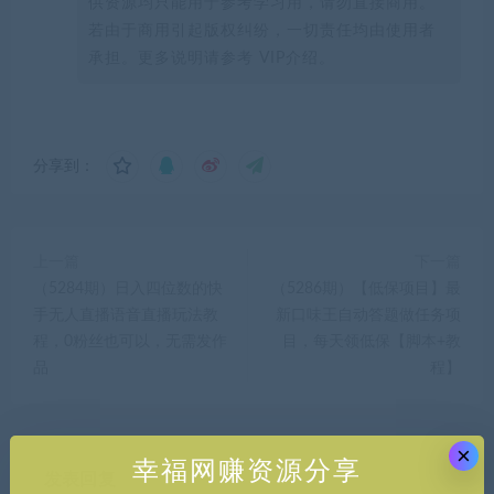
供资源均只能用于参考学习用，请勿直接商用。
若由于商用引起版权纠纷，一切责任均由使用者
承担。更多说明请参考 VIP介绍。
分享到：
上一篇
下一篇
（5284期）日入四位数的快
（5286期）【低保项目】最
手无人直播语音直播玩法教
新口味王自动答题做任务项
程，0粉丝也可以，无需发作
目，每天领低保【脚本+教
品
程】
×
幸福网赚资源分享
发表回复