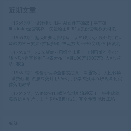
近期文章
（19699期）设计师幼儿园-AI软件基础课｜零基础
Illustrator全套实操，矢量绘图IP3D渲染配套助教素材包
（19692期）超级IP变现训练营：认知破局×人设4维打造×
爆款内容三要素×拍摄剪辑×投流放大×全域变现×矩阵复制
（19696期）2026新商业思维全体系：自测思维维度×金
钱本质×财富轮到你×四大布局×赚100万1000万选人×股权
坑×赛道
（19697期）销售心理学全集实战课｜沟通攻心+人性解读
+消费心理+说服成交+门店陈列，拓客裂变年终收现全套实
体落地教学
（19695期）Windows自媒体私域引流神器！一键生成隐
藏微信号图片，支持多种模板样式，完全免费 隐图工坊
标签