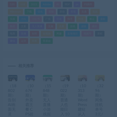
520
618
2025
Adobe
AI
PDF
ps
PS插件
Windows
下载
优化
剪辑
原创
变现
头条
实战
实操
小白
小红书
广告
引流
快手
抖音
搬运
摄影
教程
文案
无人直播
无脑
流量
游戏
滤镜
爆款
电商
直播
矩阵
短视频
网赚
蓝海项目
视频号
课程
赚钱
运营
闲鱼
零基础
相关推荐
（18
（10
（15
（19
（10
（32
802
674
848
022
313
96
期）
期）
期）
期）
期）
期）
告别
外卖
无人
普通
Word
闲鱼
AI画
霸王
直播
人也
Press
挂机
面无
餐 C
小游
能日
建站
单号
灵
PS超
戏掘
入 10
从入
3元/