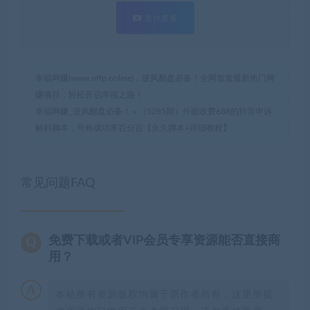
支付查看
幸福网赚(www.nffp.online)，逆风翻盘必备！全网首发最新热门网
赚项目，轻松开启幸福之路！
幸福网赚_逆风翻盘必备！
»
（5285期）外面收费688的抖音申诉
解封脚本，号称成功率百分百【永久脚本+详细教程】
常见问题FAQ
免费下载或者VIP会员专享资源能否直接商
用？
本站所有资源版权均属于原作者所有，这里所提