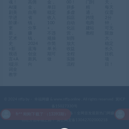
魂！
高佣
金，
00！
门到
天，
AI漫
金，
单日
拼多
精
每天
剧美
自用
稳定
多虚
通，
仅需
学进
省
收入
拟店
跨境
2分
阶课-
钱，
100
自动
电商
钟，
更
分享
+，
化运
建站
可无
新，
赚
不违
营，
教程
限放
艺术
钱，
规操
矩阵
大，
史
2024
作简
放大
稳定
+影
蓝海
单 长
收益
长久
视语
创业
期可
全程
挂机
言+A
新风
做
实操
项
I提示
向
流程
目！
词全
教学
© 2024 nffp by -
幸福网赚
& www.nffp.online . All rights reserved
冀ICP
备15027330号
幸福网赚(www.nffp.online)，逆风翻盘必备！全网首发最新热门网赚项目，
fr** 刚刚下载了 （13393期）
f
轻松开启幸福之路！
冀公网安备13042702000218