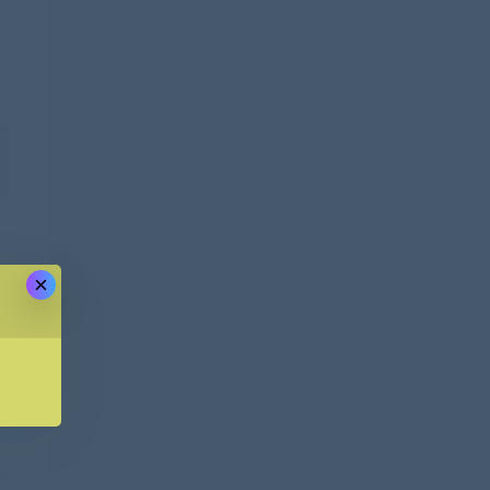
×
一篇
w+