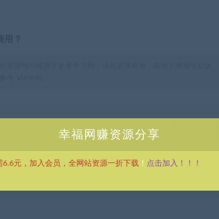
商用？
供资源均只能用于参考学习用，请勿直接商用。若由于商用引起版
考 VIP介绍。
分享到：
幸福网赚资源分享
点击加入！！！
需6.6元，加入会员，全网站资源一折下载
！
下
店单
（5294期）非常偏门的暴利项目，仅靠打赏月入2