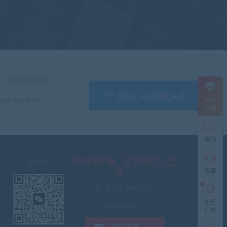
在
线
客
服
直
」 逆风翻盘必备！
接
说
按Ctrl+D收藏本站
会员
.nffp.online/
出
特惠
您
的
需
签到
求
切
记
幸福网赚_逆风翻盘必
公众号
带
备！
客服
上
资
周一至周五 9:00-23:00
源
更新
连
（其他时间勿扰）
日历
接
与
在线咨询