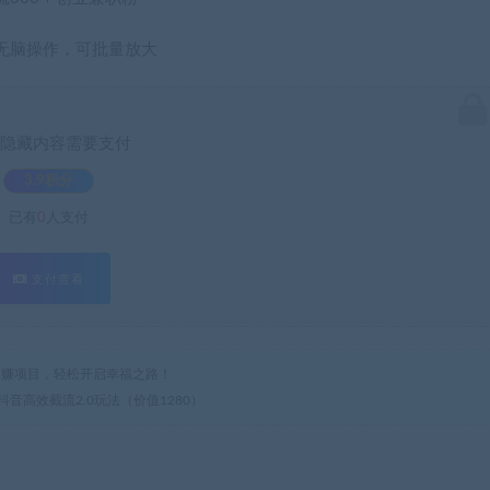
无脑操作，可批量放大
隐藏内容需要支付
3.9积分
已有
0
人支付
支付查看
热门网赚项目，轻松开启幸福之路！
抖音高效截流2.0玩法（价值1280）