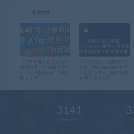
相关推荐
（17838期）拼多多冷门
（14299期）拥抱AI风口
暴利项目：AI 做简历 PP
财富：用Deepseek+数字
T，低门槛轻运营，月稳
人搭建直播间，把握美业
赚 1-2 万
数字化转型关键
3141
3
本站运营(天)
用