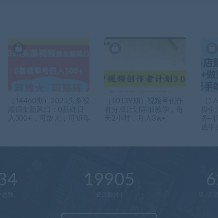
（14460期）2025头条视
（10139期）视频号创作
（1
频掘金新风口：0基础日
者分成计划详细教学，每
操全
入300+，可放大，可矩阵
天2小时，月入3w+
务+
透平
34
19905
6
户总数
资源数(个)
近7天更