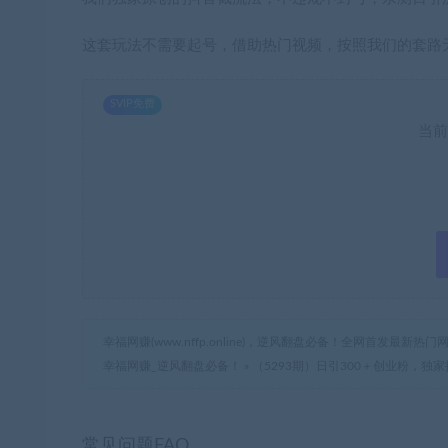
这套玩法不需要起号，借助热门视频，按照我们的套路
SVIP免费
当前
幸福网赚(www.nffp.online)，逆风翻盘必备！全网首发最新
幸福网赚_逆风翻盘必备！
»
（5293期）日引300＋创业粉，独家
常见问题FAQ