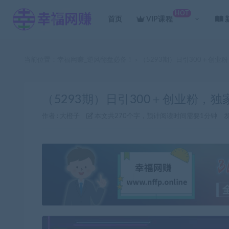
HOT
首页
VIP课程
当前位置：
幸福网赚_逆风翻盘必备！
（5293期）日引300＋创业
>
（5293期）日引300＋创业粉，独
作者 :
大橙子
本文共270个字，预计阅读时间需要1分钟