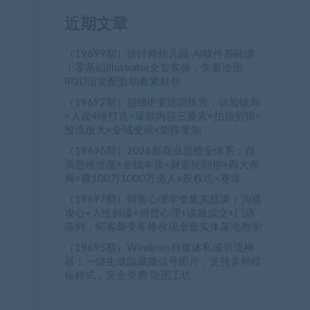
近期文章
（19699期）设计师幼儿园-AI软件基础课
｜零基础Illustrator全套实操，矢量绘图
IP3D渲染配套助教素材包
（19692期）超级IP变现训练营：认知破局
×人设4维打造×爆款内容三要素×拍摄剪辑×
投流放大×全域变现×矩阵复制
（19696期）2026新商业思维全体系：自
测思维维度×金钱本质×财富轮到你×四大布
局×赚100万1000万选人×股权坑×赛道
（19697期）销售心理学全集实战课｜沟通
攻心+人性解读+消费心理+说服成交+门店
陈列，拓客裂变年终收现全套实体落地教学
（19695期）Windows自媒体私域引流神
器！一键生成隐藏微信号图片，支持多种模
板样式，完全免费 隐图工坊