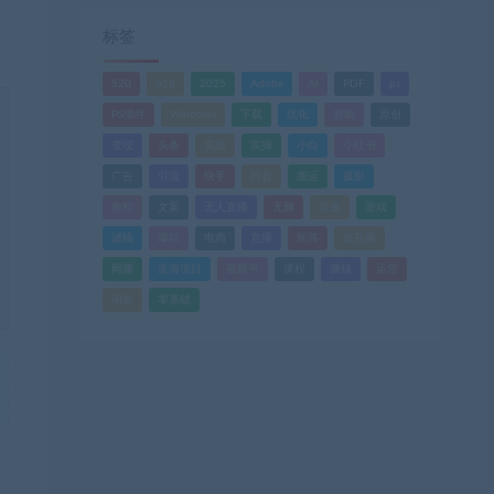
标签
520
618
2025
Adobe
AI
PDF
ps
PS插件
Windows
下载
优化
剪辑
原创
变现
头条
实战
实操
小白
小红书
广告
引流
快手
抖音
搬运
摄影
教程
文案
无人直播
无脑
流量
游戏
滤镜
爆款
电商
直播
矩阵
短视频
网赚
蓝海项目
视频号
课程
赚钱
运营
闲鱼
零基础