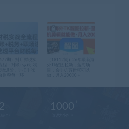
7677期）抖店财税实
（18112期）26年最新海
流程：对账+做账+税
外Tk醒图拉新，蓝海项
职场进阶，手把手吃
目，会手机剪辑就可以
台财税每一环
做，月入20000＋
2
1000
新(个)
资源大小(GB)