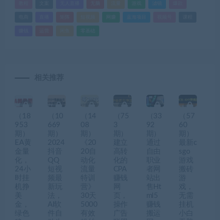
教程
文案
无人直播
无脑
流量
游戏
滤镜
爆款
电商
直播
矩阵
短视频
网赚
蓝海项目
视频号
课程
赚钱
运营
闲鱼
零基础
相关推荐
（18
（10
（14
（75
（33
（57
953
669
08
3
92
60
期）
期）
期）
期）
期）
期）
EA黄
2024
《20
建立
通过
最新c
金量
抖音
20自
高转
自由
sgo
化，
QQ
动化
化的
职业
游戏
24小
短视
流量
CPA
者网
搬砖
时挂
频最
特训
赚钱
站出
游
机挣
新玩
营》
网
售Ht
戏，
美
法，
30天
页，
ml5
无需
金，
AI软
5000
操作
赚钱
挂机
绿色
件自
有效
广告
搬运
小白