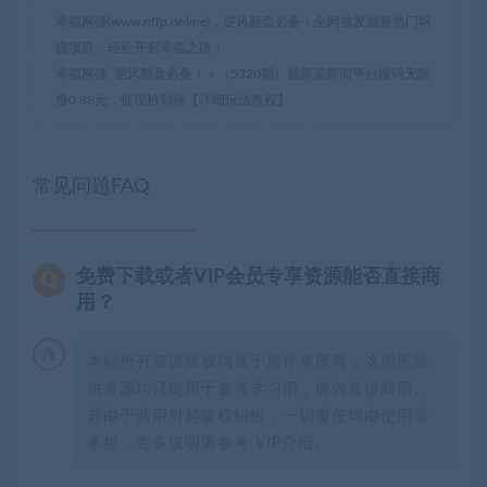
幸福网赚(www.nffp.online)，逆风翻盘必备！全网首发最新热门网
赚项目，轻松开启幸福之路！
幸福网赚_逆风翻盘必备！
»
（5320期）最新某新闻平台接码无限
撸0.88元，提现秒到账【详细玩法教程】
常见问题FAQ
免费下载或者VIP会员专享资源能否直接商
用？
本站所有资源版权均属于原作者所有，这里所提
供资源均只能用于参考学习用，请勿直接商用。
若由于商用引起版权纠纷，一切责任均由使用者
承担。更多说明请参考 VIP介绍。