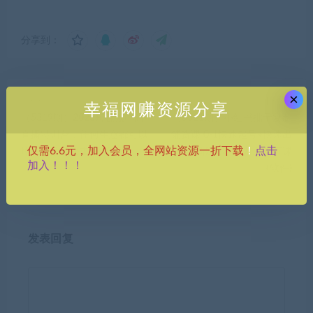
分享到：
×
上一篇
下一篇
幸福网赚资源分享
（5319期）2023短视频电商
（5321期）小红书批量复制
直播特训营，任何生意都可以
铺货课 0-1快速起号+快速出
点击
仅需6.6元，加入会员，全网站资源一折下载
！
用短视频直播重新做一遍
单 (更新2023年3月 290节课
加入！！！
+软件)
发表回复