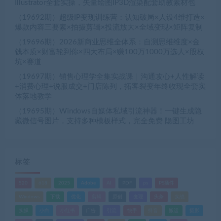
Illustrator全套实操，矢量绘图IP3D渲染配套助教素材包
（19692期）超级IP变现训练营：认知破局×人设4维打造×
爆款内容三要素×拍摄剪辑×投流放大×全域变现×矩阵复制
（19696期）2026新商业思维全体系：自测思维维度×金
钱本质×财富轮到你×四大布局×赚100万1000万选人×股权
坑×赛道
（19697期）销售心理学全集实战课｜沟通攻心+人性解读
+消费心理+说服成交+门店陈列，拓客裂变年终收现全套实
体落地教学
（19695期）Windows自媒体私域引流神器！一键生成隐
藏微信号图片，支持多种模板样式，完全免费 隐图工坊
标签
520
618
2025
Adobe
AI
PDF
ps
PS插件
Windows
下载
优化
剪辑
原创
变现
头条
实战
实操
小白
小红书
广告
引流
快手
抖音
搬运
摄影