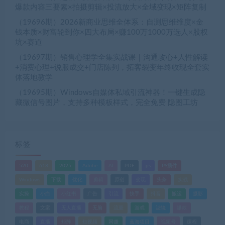
爆款内容三要素×拍摄剪辑×投流放大×全域变现×矩阵复制
（19696期）2026新商业思维全体系：自测思维维度×金
钱本质×财富轮到你×四大布局×赚100万1000万选人×股权
坑×赛道
（19697期）销售心理学全集实战课｜沟通攻心+人性解读
+消费心理+说服成交+门店陈列，拓客裂变年终收现全套实
体落地教学
（19695期）Windows自媒体私域引流神器！一键生成隐
藏微信号图片，支持多种模板样式，完全免费 隐图工坊
标签
520
618
2025
Adobe
AI
PDF
ps
PS插件
Windows
下载
优化
剪辑
原创
变现
头条
实战
实操
小白
小红书
广告
引流
快手
抖音
搬运
摄影
教程
文案
无人直播
无脑
流量
游戏
滤镜
爆款
电商
直播
矩阵
短视频
网赚
蓝海项目
视频号
课程