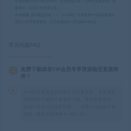
幸福网赚(www.nffp.online)，逆风翻盘必备！全网首发最新热门网
赚项目，轻松开启幸福之路！
幸福网赚_逆风翻盘必备！
»
（5345期）外面收费998最新版微信
壁纸小程序搭建教程，支持批量操作【带源码+教程】
常见问题FAQ
免费下载或者VIP会员专享资源能否直接商
用？
本站所有资源版权均属于原作者所有，这里所提
供资源均只能用于参考学习用，请勿直接商用。
若由于商用引起版权纠纷，一切责任均由使用者
承担。更多说明请参考 VIP介绍。