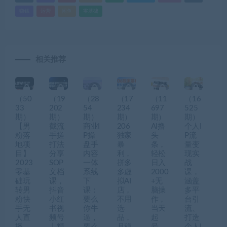
赚钱
运营
闲鱼
零基础
相关推荐
（50
（19
（28
（17
（11
（16
33
202
54
234
697
525
期）
期）
期）
期）
期）
期）
【男
截流
商业I
206
AI撸
个人I
粉落
手搓
P操
独家
头
P流
地项
打法
盘手
暴
条，
量变
目】
分享
内容
利，
轻松
现实
2023
SOP
一体
拼多
日入
战
零基
文档
系线
多虚
2000
课，
础玩
课，
下
拟AI
+无
涵盖
转男
抖音
课：
店，
脑操
多平
粉快
小红
要么
不用
作，
台引
手无
书视
你牛
选
当天
流、
人直
频号
逼，
品，
起
打造
播，
丨精
要么
月稳
号，
个人I