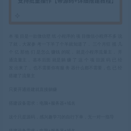
本 项 目是一款微信壁 纸 小程序的 项 目微信小程序不多 说
了就，大家参 考一下羊了个羊就知道了， 三个月狂 揽 几
个 亿 那他 们 是怎么 赚钱 的呢， 就是小程序流量主， 开
通流量主， 基本后面 就是躺 赚 了 这 个 项 目源 码 已 经
发 出来了， 也不需要你有服 务 器什么都不需要，也 已 经
搭建了流量主
只要开通搭建就直接躺赚
搭建设备需求：电脑+服务器+域名
这个只是源码，感兴趣学习的自行下单，无一对一指导
搭建设备需求：电脑+服务器+域名