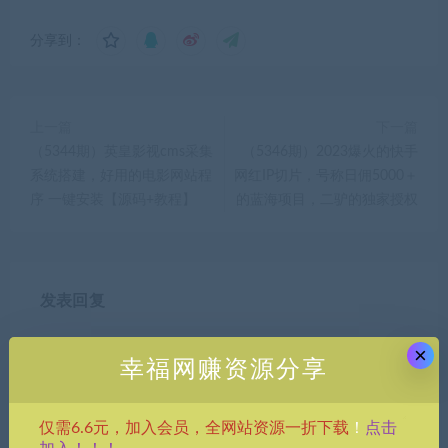
分享到：
上一篇
下一篇
（5344期）英皇影视cms采集
（5346期）2023爆火的快手
系统搭建，好用的电影网站程
网红IP切片，号称日佣5000＋
序 一键安装【源码+教程】
的蓝海项目，二驴的独家授权
发表回复
×
幸福网赚资源分享
点击
仅需6.6元，加入会员，全网站资源一折下载
！