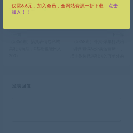
点击
仅需6.6元，加入会员，全网站资源一折下载
！
分享到：
加入！！！
上一篇
下一篇
（5356期）搞笑表情包私域
（5358期）外卖·爆单打法培
高利润玩法，0基础也能日入
训班·暨高级外卖运营班：手
200+
把手教你做高利润的万单外卖
发表回复