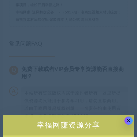
赚项目，轻松开启幸福之路！
幸福网赚_逆风翻盘必备！
»
（5357期）电商短视频素材训练营：
短视频素材底层逻辑 爆款脚本 万能公式 混剪素材等
常见问题FAQ
免费下载或者VIP会员专享资源能否直接商
用？
本站所有资源版权均属于原作者所有，这里所提
供资源均只能用于参考学习用，请勿直接商用。
若由于商用引起版权纠纷，一切责任均由使用者
承担。更多说明请参考 VIP介绍。
×
幸福网赚资源分享