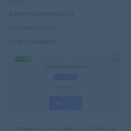
适合人群
做直播带货短视频带货老板和运营
个人短视频带货的创业者
想了解学习做短视频内容
SVIP免费
当前隐藏内容需要支付
3.9积分
已有
0
人支付
支付查看
幸福网赚(www.nffp.online)，逆风翻盘必备！全网首发最新热门网