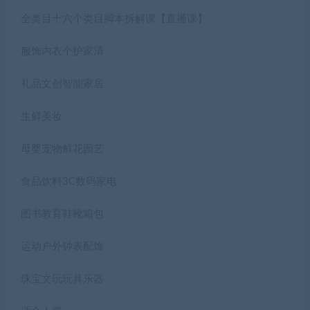
全类目十六个类目脚本拆解课【直播课】
服饰内衣个护家清
礼品文创智能家居
生鲜美妆
母婴宠物鲜花园艺
食品饮料3C数码家电
图书教育鞋靴箱包
运动户外钟表配饰
珠宝文玩玩具乐器