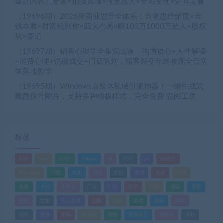
爆款内容三要素×拍摄剪辑×投流放大×全域变现×矩阵复制
（19696期）2026新商业思维全体系：自测思维维度×金
钱本质×财富轮到你×四大布局×赚100万1000万选人×股权
坑×赛道
（19697期）销售心理学全集实战课｜沟通攻心+人性解读
+消费心理+说服成交+门店陈列，拓客裂变年终收现全套实
体落地教学
（19695期）Windows自媒体私域引流神器！一键生成隐
藏微信号图片，支持多种模板样式，完全免费 隐图工坊
标签
520
618
2025
Adobe
AI
PDF
ps
PS插件
Windows
下载
优化
剪辑
原创
变现
头条
实战
实操
小白
小红书
广告
引流
快手
抖音
搬运
摄影
教程
文案
无人直播
无脑
流量
游戏
滤镜
爆款
电商
直播
矩阵
短视频
网赚
蓝海项目
视频号
课程