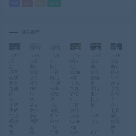
赚钱
运营
闲鱼
零基础
相关推荐
（21
（18
（74
（19
（10
（19
57
165
91
056
222
282
期）
期）
期）
期）
期）
期）
抖音
治愈
抖音
Code
信息
轻松
短视
系视
商品
x橙
差项
吊打
频带
频创
卡-超
皮书
目，
Win
货训
作4
级爆
简直
零门
系统
练
步
款玩
YYD
槛手
自带
营，
法：
法
S，
机卡
工
手把
从文
+快
非官
推
具！
手教
案打
速提
方开
广，
电脑
你短
磨到
升体
源的
一单
清理
视频
画面
验分
Code
100
优化
带
呈
+店
x全
+，
神
货，
现，
群爆
链路
送价
器，