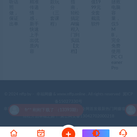
听话
精准
款玩
指
值19
拯救
照
传递
分
南，
99元
电脑
做，
情
（三
轻松
全套
容
保证
感，
套课
搞定
截流
量，
出单
新手
程）
AI编
软件
仅5
快速
程入
M
上手
门到
B，
出优
实战
完全
质内
【文
免费
容
档】
使用
PC Cl
eaner
Pro
© 2024 nffp by -
幸福网赚
& www.nffp.online . All rights reserved
冀ICP
备15027330号
幸福网赚(www.nffp.online)，逆风翻盘必备！全网首发最新热门网赚项目，
fr** 刚刚下载了 （13393期）
轻松开启幸福之路！
冀公网安备13042702000218