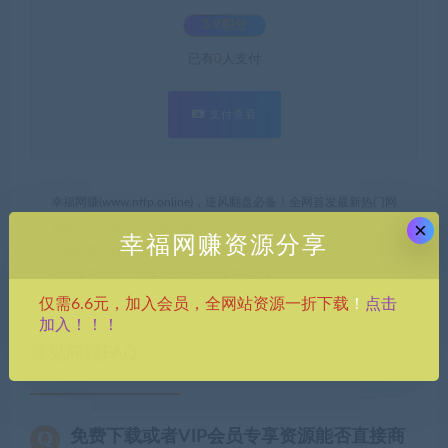
3.9积分
已有
0
人支付
支付查看
幸福网赚(www.nffp.online)，逆风翻盘必备！全网首发最新热门网
×
赚项目，轻松开启幸福之路！
幸福网赚资源分享
幸福网赚_逆风翻盘必备！
»
（5369期）2023最新TikTok·达人短
视频带货课程，玩赚海外短视频带货·红利
点击
仅需6.6元，加入会员，全网站资源一折下载
！
加入！！！
常见问题FAQ
免费下载或者VIP会员专享资源能否直接商