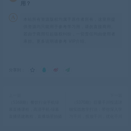
用？
本站所有资源版权均属于原作者所有，这里所提
供资源均只能用于参考学习用，请勿直接商用。
若由于商用引起版权纠纷，一切责任均由使用者
承担。更多说明请参考 VIP介绍。
分享到：
上一篇
下一篇
（5368期）餐饮行业手机绿
（5370期）巨量千川投流详
幕直播课程，高清手机·绿幕
细实战教学打法：带你深入学
直播搭建教程，直播场景拍摄
习千川，投放千川，优化千川