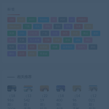
标签
520
618
2025
Adobe
AI
PDF
ps
PS插件
Windows
下载
优化
剪辑
原创
变现
头条
实战
实操
小白
小红书
广告
引流
快手
抖音
搬运
摄影
教程
文案
无人直播
无脑
流量
游戏
滤镜
爆款
电商
直播
矩阵
短视频
网赚
蓝海项目
视频号
课程
赚钱
运营
闲鱼
零基础
相关推荐
（18
（13
（22
（18
（14
（12
986
542
19
400
96
021
期）
期）
期）
期）
期）
期）