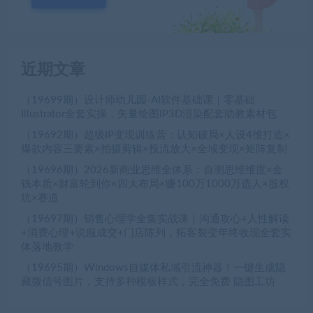
近期文章
（19699期）设计师幼儿园-AI软件基础课｜零基础
Illustrator全套实操，矢量绘图IP3D渲染配套助教素材包
（19692期）超级IP变现训练营：认知破局×人设4维打造×
爆款内容三要素×拍摄剪辑×投流放大×全域变现×矩阵复制
（19696期）2026新商业思维全体系：自测思维维度×金
钱本质×财富轮到你×四大布局×赚100万1000万选人×股权
坑×赛道
（19697期）销售心理学全集实战课｜沟通攻心+人性解读
+消费心理+说服成交+门店陈列，拓客裂变年终收现全套实
体落地教学
（19695期）Windows自媒体私域引流神器！一键生成隐
藏微信号图片，支持多种模板样式，完全免费 隐图工坊