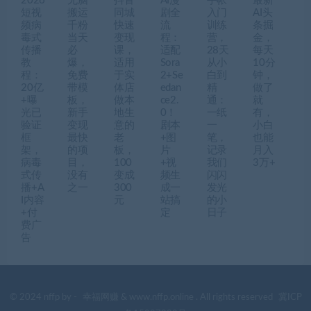
2026
无脑
抖音
AI漫
手帐
最新
短视
搬运
同城
剧全
入门
AI头
频病
千粉
快速
流
训练
条掘
毒式
当天
变现
程：
营，
金，
传播
必
课，
适配
28天
每天
教
爆，
适用
Sora
从小
10分
程：
免费
于实
2+Se
白到
钟，
20亿
带模
体店
edan
精
做了
+曝
板，
做本
ce2.
通：
就
光已
新手
地生
0！
一纸
有，
验证
变现
意的
剧本
一
小白
框
最快
老
+图
笔，
也能
架，
的项
板，
片
记录
月入
病毒
目，
100
+视
我们
3万+
式传
没有
变成
频生
闪闪
播+A
之一
300
成一
发光
I内容
元
站搞
的小
+付
定
日子
费广
告
© 2024 nffp by -
幸福网赚
& www.nffp.online . All rights reserved
冀ICP