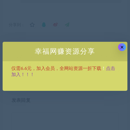
分享到：
×
幸福网赚资源分享
上一篇
下一篇
（5382期）最新抖音快手小
（5384期）抖音0405最新注
红书引流系统，解放双手，全
册跳核对，已测试，有概率，
点击
仅需6.6元，加入会员，全网站资源一折下载
！
自动引流（脚本+详细教程）
有需要的自测，随时失效
加入！！！
发表回复