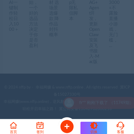
AI一
始，
材 选
p无
AG+
3000
键制
一个
场景
限私
Agen
+不
作轻
好的
选爆
信脚
t开
露脸
松日
选品
款 降
本
发，
直播
入10
方法
作品
更新
小游
00＋
决定
封抖
Open
戏，
于你
概率
Claw
无门
是否
安装
槛，
盈利
及飞
…
书接
入-M
ac版
© 2024 nffp by -
幸福网赚
& www.nffp.online . All rights reserved
冀ICP
备15027330号
幸福网赚(www.nffp.online)，逆风翻盘必备！全网首发最新热门网赚项目，
fr** 刚刚下载了 （11749期）
轻松开启幸福之路！
冀公网安备13042702000218
首页
签到
切换
客服