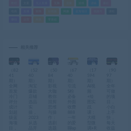
教程
文案
无人直播
无脑
流量
游戏
滤镜
爆款
电商
直播
矩阵
短视频
网赚
蓝海项目
视频号
课程
赚钱
运营
闲鱼
零基础
相关推荐
（82
（52
（50
（67
（17
（90
41
40
84
40
594
97
期）
期）
期）
期）
期）
期）
全网
淘宝
影视
引流
AI视
全年
首发
爆款
大咖
S粉
频
可做
冷门
店铺
教你
必备
+绘
的项
评分
选品
混剪
外面
图实
目，
成计
实
思维
收费
战
小白
划超
操，
与操
888
课：
上手
级蓝
2023
作：
一年
大模
快，
海项
从选
选剧
的爱
型微
每天
目，
品开
选题
聊ap
调+R
收益