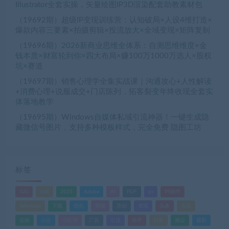
Illustrator全套实操，矢量绘图IP3D渲染配套助教素材包
（19692期）超级IP变现训练营：认知破局×人设4维打造×
爆款内容三要素×拍摄剪辑×投流放大×全域变现×矩阵复制
（19696期）2026新商业思维全体系：自测思维维度×金
钱本质×财富轮到你×四大布局×赚100万1000万选人×股权
坑×赛道
（19697期）销售心理学全集实战课｜沟通攻心+人性解读
+消费心理+说服成交+门店陈列，拓客裂变年终收现全套实
体落地教学
（19695期）Windows自媒体私域引流神器！一键生成隐
藏微信号图片，支持多种模板样式，完全免费 隐图工坊
标签
520
618
2025
Adobe
AI
PDF
ps
PS插件
Windows
下载
优化
剪辑
原创
变现
头条
实战
实操
小白
小红书
广告
引流
快手
抖音
搬运
摄影