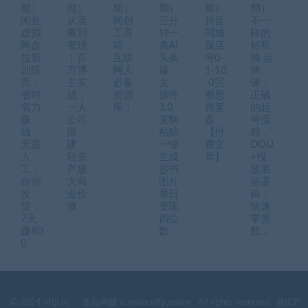
期）
期）
期）
期）
期）
期）
闲鱼
从流
网创
三分
抖音
不一
虚拟
量到
工具
钟一
同城
样的
网盘
变现
箱，
条AI
探店
短视
拉新
｜百
互联
头条
号0-
频 运
训练
万博
网人
爆
1-10
营
营：
主实
必备
文，
-0完
课，
省时
战，
资源
插件
整思
正确
省力
一人
库！
3.0
路复
的起
赚
公司
复制
盘
号流
钱，
搭
粘贴
【付
程，
无需
建，
一键
费文
DOU
人
轻资
生成
章】
+投
工，
产放
抄书
放底
自动
大商
图片
层逻
发
业价
单日
辑，
货，
值
变现
快速
7天
四位
掌握
赚80
数
数…
0
© 2024 nffp by -
幸福网赚
& www.nffp.online . All rights reserved
冀ICP