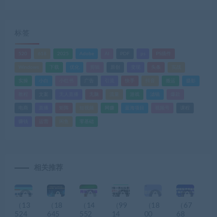
标签
520
618
2025
Adobe
AI
PDF
ps
PS插件
Windows
下载
优化
剪辑
原创
变现
头条
实战
实操
小白
小红书
广告
引流
快手
抖音
搬运
摄影
教程
文案
无人直播
无脑
流量
游戏
滤镜
爆款
电商
直播
矩阵
短视频
网赚
蓝海项目
视频号
课程
赚钱
运营
闲鱼
零基础
相关推荐
（13
（18
（14
（99
（18
（67
524
645
552
14
00
68