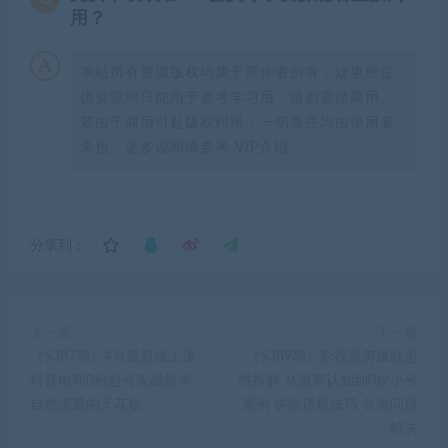
用？
本站所有资源版权均属于原作者所有，这里所提
供资源均只能用于参考学习用，请勿直接商用。
若由于商用引起版权纠纷，一切责任均由使用者
承担。更多说明请参考 VIP介绍。
分享到：
上一篇
下一篇
（5387期）4月最新线上课，
（5389期）影视混剪爆款思
抖音电商0粉起号实战教学，
维拆解 从混剪认知到0粉小号
自然流量的天花板
案例 讲防违规技巧 各类问题
解决