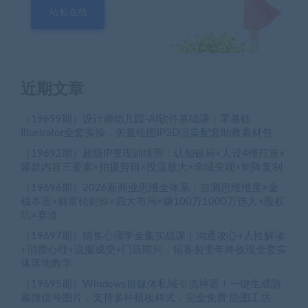
站长在线
近期文章
（19699期）设计师幼儿园-AI软件基础课｜零基础
Illustrator全套实操，矢量绘图IP3D渲染配套助教素材包
（19692期）超级IP变现训练营：认知破局×人设4维打造×
爆款内容三要素×拍摄剪辑×投流放大×全域变现×矩阵复制
（19696期）2026新商业思维全体系：自测思维维度×金
钱本质×财富轮到你×四大布局×赚100万1000万选人×股权
坑×赛道
（19697期）销售心理学全集实战课｜沟通攻心+人性解读
+消费心理+说服成交+门店陈列，拓客裂变年终收现全套实
体落地教学
（19695期）Windows自媒体私域引流神器！一键生成隐
藏微信号图片，支持多种模板样式，完全免费 隐图工坊