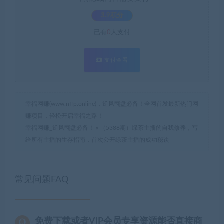
3.9积分
已有
0
人支付
支付查看
幸福网赚(www.nffp.online)，逆风翻盘必备！全网首发最新热门网
赚项目，轻松开启幸福之路！
幸福网赚_逆风翻盘必备！
»
（5388期）绿茶主播的自我修养，写
给所有主播的生存指南，首次公开绿茶主播的成功秘诀
常见问题FAQ
免费下载或者VIP会员专享资源能否直接商