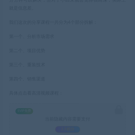
分分钟可以解决，但对于小白来就会觉得很高深，实际上
就是信息差。
我们这次的分享课程一共分为4个部分拆解：
第一个、分析市场需求
第二个、项目优势
第三个、重装技术
第四个、销售渠道
具体点击看高清视频课程：
SVIP免费
当前隐藏内容需要支付
3.9积分