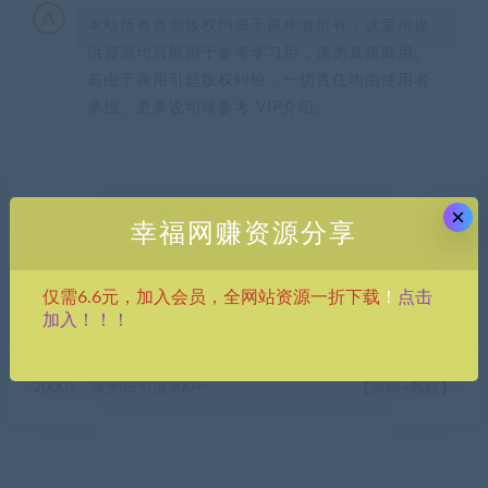
本站所有资源版权均属于原作者所有，这里所提
供资源均只能用于参考学习用，请勿直接商用。
若由于商用引起版权纠纷，一切责任均由使用者
承担。更多说明请参考 VIP介绍。
×
分享到：
幸福网赚资源分享
点击
仅需6.6元，加入会员，全网站资源一折下载
！
上一篇
下一篇
加入！！！
（5428期）2023美女流量变
（5430期）【精品源码】转
现最新玩法，0粉撸金，日赚
转交易猫闲鱼后台搭建教程
2000+，实测日引流300+
【源码+教程】