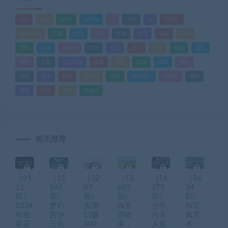
520
618
2025
Adobe
AI
PDF
ps
PS插件
Windows
下载
优化
剪辑
原创
变现
头条
实战
实操
小白
小红书
广告
引流
快手
抖音
搬运
摄影
教程
文案
无人直播
无脑
流量
游戏
滤镜
爆款
电商
直播
矩阵
短视频
网赚
蓝海项目
视频号
课程
赚钱
运营
闲鱼
零基础
相关推荐
（91
（15
（32
（13
（16
（86
11
544
07
685
279
34
期）
期）
期）
期）
期）
期）
2024
梦幻
实测
Ai灵
全平
AI写
年独
西游
日赚
异故
台无
真艺
家蓝
云机
300-
事，
人直
术