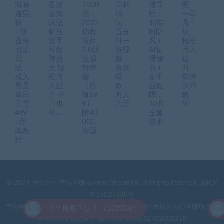
海赛
最新
1000
暴利
播课
照，
道男
蓝海
元：
玩
程：
一单
粉
玩法
2022
法，
非实
几十
+创
解放
幼教
五分
时防
块，
业粉
双手
项目
钟一
风＋
轻松
引流
可矩
2.0玩
条视
AI智
月入
玩
阵放
法强
频，
播智
过
法，
大 轻
势来
条条
剪＋
万，
成人
松月
袭
爆
多平
实操
用品
入过
（价
款，
台矩
演示
单日
万 小
值69
月入
阵，
教
卖货
白也
9）
万元
10月
学！
4W
可…
附40
全套
+保
00G
技术
姆教
资源
程
© 2024 nffp by -
幸福网赚
& www.nffp.online . All rights reserved
冀ICP
备15027330号
幸福网赚(www.nffp.online)，逆风翻盘必备！全网首发最新热门网赚项目，
fr** 刚刚下载了 （13393期）
轻松开启幸福之路！
冀公网安备13042702000218