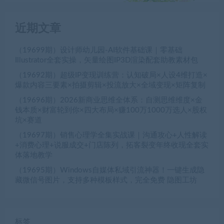
近期文章
（19699期）设计师幼儿园-AI软件基础课｜零基础
Illustrator全套实操，矢量绘图IP3D渲染配套助教素材包
（19692期）超级IP变现训练营：认知破局×人设4维打造×
爆款内容三要素×拍摄剪辑×投流放大×全域变现×矩阵复制
（19696期）2026新商业思维全体系：自测思维维度×金
钱本质×财富轮到你×四大布局×赚100万1000万选人×股权
坑×赛道
（19697期）销售心理学全集实战课｜沟通攻心+人性解读
+消费心理+说服成交+门店陈列，拓客裂变年终收现全套实
体落地教学
（19695期）Windows自媒体私域引流神器！一键生成隐
藏微信号图片，支持多种模板样式，完全免费 隐图工坊
标签