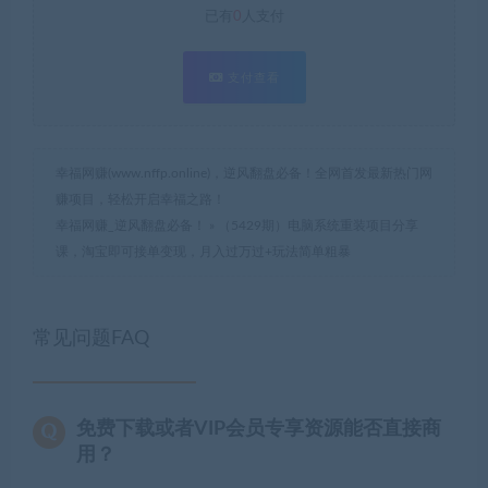
已有
0
人支付
支付查看
幸福网赚(www.nffp.online)，逆风翻盘必备！全网首发最新热门网
赚项目，轻松开启幸福之路！
幸福网赚_逆风翻盘必备！
»
（5429期）电脑系统重装项目分享
课，淘宝即可接单变现，月入过万过+玩法简单粗暴
常见问题FAQ
免费下载或者VIP会员专享资源能否直接商
用？