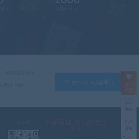
新(个)
资源大小(GB)
在
线
客
服
直
」 逆风翻盘必备！
接
说
按Ctrl+D收藏本站
会员
.nffp.online/
出
特惠
您
的
需
签到
求
切
记
幸福网赚_逆风翻盘必
公众号
带
备！
客服
上
资