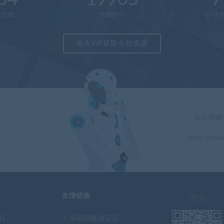
户总数
资源数(个)
近7天更
加入VIP获取全站资源
「幸福网赚
https://www
」
友情链接
微信
项目
幸福网赚淘宝店