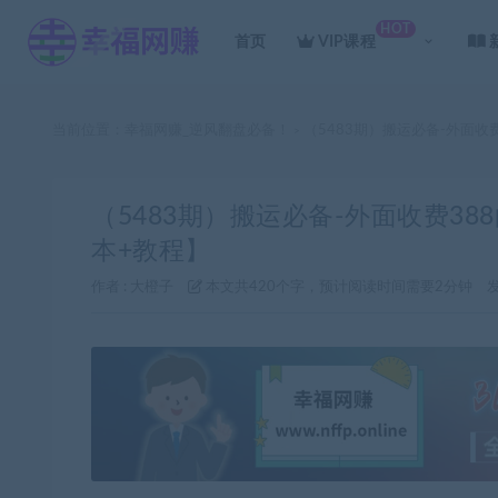
HOT
首页
VIP课程
当前位置：
幸福网赚_逆风翻盘必备！
（5483期）搬运必备-外面收
>
（5483期）搬运必备-外面收费38
本+教程】
作者 :
大橙子
本文共420个字，预计阅读时间需要2分钟