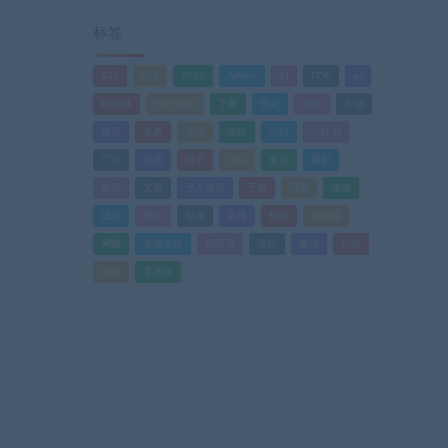
标签
520
618
2025
Adobe
AI
PDF
ps
PS插件
Windows
下载
优化
剪辑
原创
变现
头条
实战
实操
小白
小红书
广告
引流
快手
抖音
搬运
摄影
教程
文案
无人直播
无脑
流量
游戏
滤镜
爆款
电商
直播
矩阵
短视频
网赚
蓝海项目
视频号
课程
赚钱
运营
闲鱼
零基础