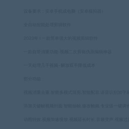
设备要求：安卓手机或电脑（安卓模拟器）
全自动智能处理剪辑软件
2023年 I 一款简单强大的视频剪辑软件
一款自带消重功能-视频二次剪辑伪原编辑神器
一天处理几千视频–解放双手降低成本
部分功能：
视频消重去重.智能多模式混剪.智能配音.语音识别加字
添加关键帧视频封面.智能抽帧.修改帧频.专业级一键调色
动图特效.视频加速慢放.视频延长时长.音频变声.视频过