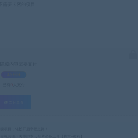
不需要卡密的项目
隐藏内容需要支付
3.9积分
已有
0
人支付
支付查看
热门网赚项目，轻松开启幸福之路！
8的短视频搬运去重脚本 ip切片必备工具【脚本+教程】