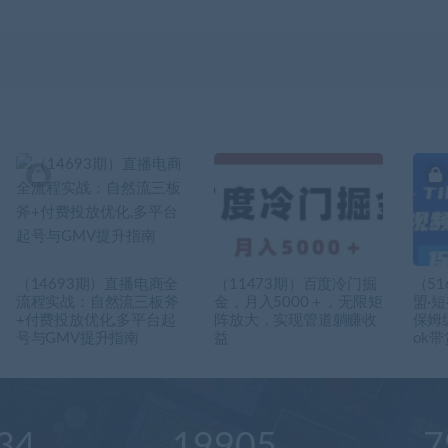
（14693期）直播电商全
（11473期）百度冷门掘
（51
流程实战：自然流三板斧
金，月入5000＋，无限矩
盟·
+付费投放优化,多平台起
阵放大，实现管道躺赚收
保姆级
号与GMV提升指南
益
ok
34
19905
7