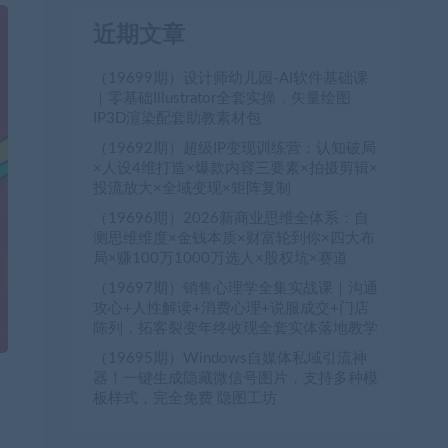
近期文章
（19699期）设计师幼儿园-AI软件基础课
｜零基础Illustrator全套实操，矢量绘图
IP3D渲染配套助教素材包
（19692期）超级IP变现训练营：认知破局
×人设4维打造×爆款内容三要素×拍摄剪辑×
投流放大×全域变现×矩阵复制
（19696期）2026新商业思维全体系：自
测思维维度×金钱本质×财富轮到你×四大布
局×赚100万1000万选人×股权坑×赛道
（19697期）销售心理学全集实战课｜沟通
攻心+人性解读+消费心理+说服成交+门店
陈列，拓客裂变年终收现全套实体落地教学
（19695期）Windows自媒体私域引流神
器！一键生成隐藏微信号图片，支持多种模
板样式，完全免费 隐图工坊