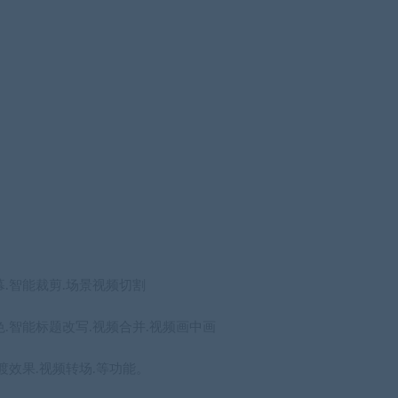
幕.智能裁剪.场景视频切割
.智能标题改写.视频合并.视频画中画
渡效果.视频转场.等功能。