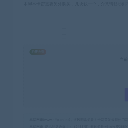
本脚本卡密需要另外购买，几块钱一个，介意请移步到
SVIP免费
当前
幸福网赚(www.nffp.online)，逆风翻盘必备！全网首发最新
幸福网赚_逆风翻盘必备！
»
（5483期）搬运必备-外面收费38