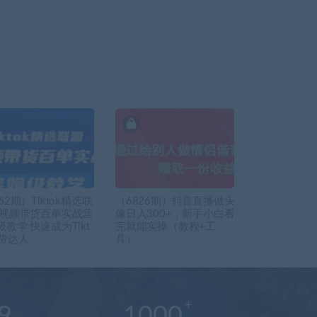
62期）Tiktok精选联
（6826期）抖音直播做头
短视频带货百单实战营
像日入300+，新手小白看
教学 快速成为Tikt
完就能实操（教程+工
带货达人
具）
9
1000