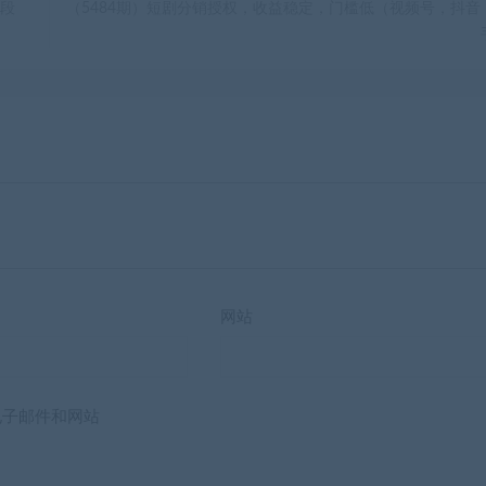
手段
（5484期）短剧分销授权，收益稳定，门槛低（视频号，抖音
网站
电子邮件和网站