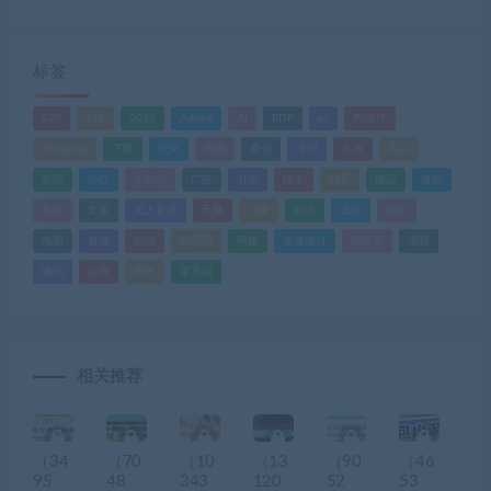
标签
520
618
2025
Adobe
AI
PDF
ps
PS插件
Windows
下载
优化
剪辑
原创
变现
头条
实战
实操
小白
小红书
广告
引流
快手
抖音
搬运
摄影
教程
文案
无人直播
无脑
流量
游戏
滤镜
爆款
电商
直播
矩阵
短视频
网赚
蓝海项目
视频号
课程
赚钱
运营
闲鱼
零基础
相关推荐
（34
（70
（10
（13
（90
（46
95
48
343
120
52
53