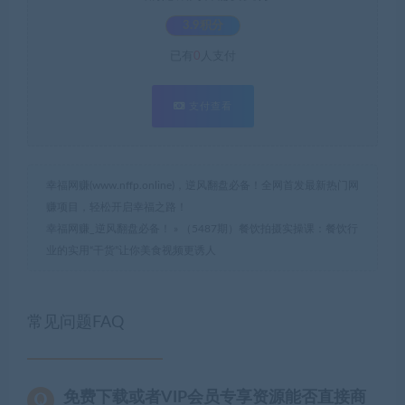
3.9积分
已有
0
人支付
支付查看
幸福网赚(www.nffp.online)，逆风翻盘必备！全网首发最新热门网
赚项目，轻松开启幸福之路！
幸福网赚_逆风翻盘必备！
»
（5487期）餐饮拍摄实操课：餐饮行
业的实用“干货”让你美食视频更诱人
常见问题FAQ
免费下载或者VIP会员专享资源能否直接商