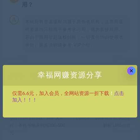
用？
本站所有资源版权均属于原作者所有，这里所提
供资源均只能用于参考学习用，请勿直接商用。
若由于商用引起版权纠纷，一切责任均由使用者
承担。更多说明请参考 VIP介绍。
×
幸福网赚资源分享
分享到：
点击
仅需6.6元，加入会员，全网站资源一折下载
！
加入！！！
上一篇
下一篇
（5486期）快手美女号全自
（5488期）1688运营基础入
动变现训练营1.0：3到7天w
门系统课，20课时带你系统性
粉，单账号每天利润300-500
解析1688运营
元