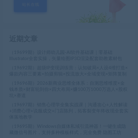
站长在线
近期文章
（19699期）设计师幼儿园-AI软件基础课｜零基础
Illustrator全套实操，矢量绘图IP3D渲染配套助教素材包
（19692期）超级IP变现训练营：认知破局×人设4维打造×
爆款内容三要素×拍摄剪辑×投流放大×全域变现×矩阵复制
（19696期）2026新商业思维全体系：自测思维维度×金
钱本质×财富轮到你×四大布局×赚100万1000万选人×股权
坑×赛道
（19697期）销售心理学全集实战课｜沟通攻心+人性解读
+消费心理+说服成交+门店陈列，拓客裂变年终收现全套实
体落地教学
（19695期）Windows自媒体私域引流神器！一键生成隐
藏微信号图片，支持多种模板样式，完全免费 隐图工坊