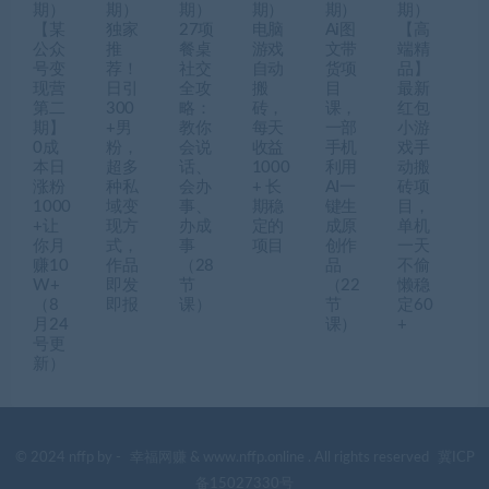
期）
期）
期）
期）
期）
期）
【某
独家
27项
电脑
Ai图
【高
公众
推
餐桌
游戏
文带
端精
号变
荐！
社交
自动
货项
品】
现营
日引
全攻
搬
目
最新
第二
300
略：
砖，
课，
红包
期】
+男
教你
每天
一部
小游
0成
粉，
会说
收益
手机
戏手
本日
超多
话、
1000
利用
动搬
涨粉
种私
会办
+ 长
AI一
砖项
1000
域变
事、
期稳
键生
目，
+让
现方
办成
定的
成原
单机
你月
式，
事
项目
创作
一天
赚10
作品
（28
品
不偷
W+
即发
节
（22
懒稳
（8
即报
课）
节
定60
月24
课）
+
号更
新）
© 2024 nffp by -
幸福网赚
& www.nffp.online . All rights reserved
冀ICP
备15027330号