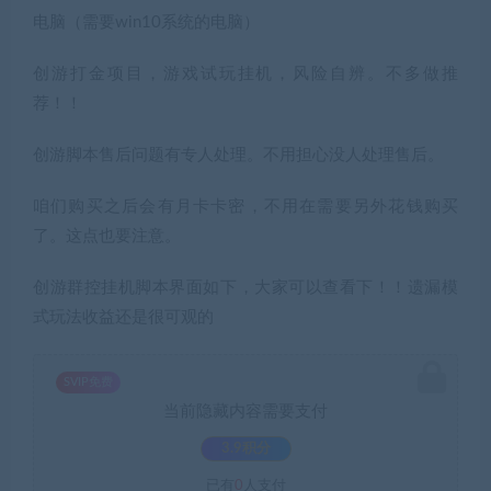
电脑（需要win10系统的电脑）
创游打金项目，游戏试玩挂机，风险自辨。不多做推
荐！！
创游脚本售后问题有专人处理。不用担心没人处理售后。
咱们购买之后会有月卡卡密，不用在需要另外花钱购买
了。这点也要注意。
创游群控挂机脚本界面如下，大家可以查看下！！遗漏模
式玩法收益还是很可观的
SVIP免费
当前隐藏内容需要支付
3.9积分
已有
0
人支付