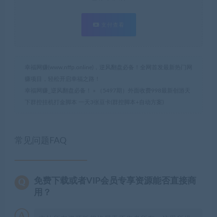
支付查看
幸福网赚(www.nffp.online)，逆风翻盘必备！全网首发最新热门网
赚项目，轻松开启幸福之路！
幸福网赚_逆风翻盘必备！
»
（5497期）外面收费998最新创游天
下群控挂机打金脚本 一天3张豆卡(群控脚本+自动方案)
常见问题FAQ
免费下载或者VIP会员专享资源能否直接商
用？