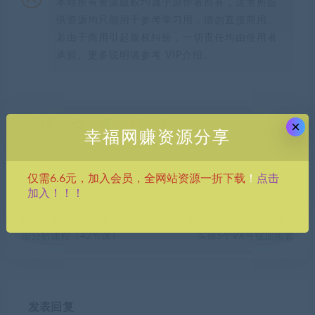
本站所有资源版权均属于原作者所有，这里所提
供资源均只能用于参考学习用，请勿直接商用。
若由于商用引起版权纠纷，一切责任均由使用者
承担。更多说明请参考 VIP介绍。
×
分享到：
幸福网赚资源分享
点击
仅需6.6元，加入会员，全网站资源一折下载
！
上一篇
下一篇
加入！！！
（5495期）2023电商·数据分
（5498期）黑科技纯原创可
析课，电商·从业者必学的数
爱猫咪图片，全网精准引流，
据分析课程（42节课）
实操5个VX号被加频繁
发表回复