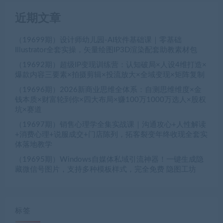
近期文章
（19699期）设计师幼儿园-AI软件基础课｜零基础
Illustrator全套实操，矢量绘图IP3D渲染配套助教素材包
（19692期）超级IP变现训练营：认知破局×人设4维打造×
爆款内容三要素×拍摄剪辑×投流放大×全域变现×矩阵复制
（19696期）2026新商业思维全体系：自测思维维度×金
钱本质×财富轮到你×四大布局×赚100万1000万选人×股权
坑×赛道
（19697期）销售心理学全集实战课｜沟通攻心+人性解读
+消费心理+说服成交+门店陈列，拓客裂变年终收现全套实
体落地教学
（19695期）Windows自媒体私域引流神器！一键生成隐
藏微信号图片，支持多种模板样式，完全免费 隐图工坊
标签