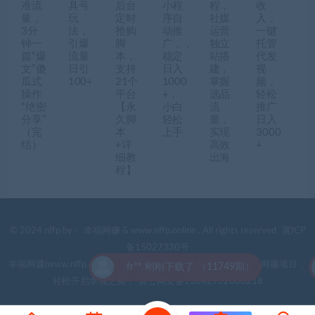
准流
具号
后台
小程
程，
收
量，
玩
定时
序自
社媒
入，
3分
法，
抢购
动推
运营
一键
钟一
引爆
脚
广，，
独立
托管
篇“爆
流量
本，
稳定
站搭
代发
文”傻
日引
支持
日入
建，
视
瓜式
100+
21个
1000
掌握
频，
操作
平台
+，
选品
轻松
“绝密
【永
小白
流
推广
分享”
久脚
轻松
量，
日入
（完
本
上手
实现
3000
结）
+详
高效
+
细教
出海
程】
© 2024 nffp by -
幸福网赚
& www.nffp.online . All rights reserved
冀ICP
备15027330号
幸福网赚(www.nffp.online)，逆风翻盘必备！全网首发最新热门网赚项目，
fr** 刚刚下载了 （11749期）
轻松开启幸福之路！
冀公网安备13042702000218