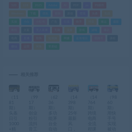
520
618
2025
Adobe
AI
PDF
ps
PS插件
Windows
下载
优化
剪辑
原创
变现
头条
实战
实操
小白
小红书
广告
引流
快手
抖音
搬运
摄影
教程
文案
无人直播
无脑
流量
游戏
滤镜
爆款
电商
直播
矩阵
短视频
网赚
蓝海项目
视频号
课程
赚钱
运营
闲鱼
零基础
相关推荐
（11
（99
（62
（14
（14
（98
81
17
36
398
764
60
期）
期）
期）
期）
期）
期）
头条
创业
多功
25年
跨境
用快
日引
粉引
能茅
最新
电商
手号
1000
流抖
台全
风
全流
实现
+精
音工
自动
口，
程课
被动