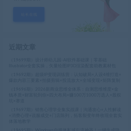
站长在线
近期文章
（19699期）设计师幼儿园-AI软件基础课｜零基础
Illustrator全套实操，矢量绘图IP3D渲染配套助教素材包
（19692期）超级IP变现训练营：认知破局×人设4维打造×
爆款内容三要素×拍摄剪辑×投流放大×全域变现×矩阵复制
（19696期）2026新商业思维全体系：自测思维维度×金
钱本质×财富轮到你×四大布局×赚100万1000万选人×股权
坑×赛道
（19697期）销售心理学全集实战课｜沟通攻心+人性解读
+消费心理+说服成交+门店陈列，拓客裂变年终收现全套实
体落地教学
（19695期）Windows自媒体私域引流神器！一键生成隐