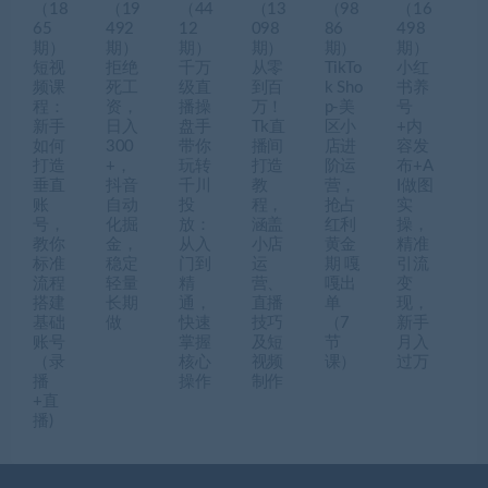
（18
（19
（44
（13
（98
（16
65
492
12
098
86
498
期）
期）
期）
期）
期）
期）
短视
拒绝
千万
从零
TikTo
小红
频课
死工
级直
到百
k Sho
书养
程：
资，
播操
万！
p-美
号
新手
日入
盘手
Tk直
区小
+内
如何
300
带你
播间
店进
容发
打造
+，
玩转
打造
阶运
布+A
垂直
抖音
千川
教
营，
I做图
账
自动
投
程，
抢占
实
号，
化掘
放：
涵盖
红利
操，
教你
金，
从入
小店
黄金
精准
标准
稳定
门到
运
期 嘎
引流
流程
轻量
精
营、
嘎出
变
搭建
长期
通，
直播
单
现，
基础
做
快速
技巧
（7
新手
账号
掌握
及短
节
月入
（录
核心
视频
课）
过万
播
操作
制作
+直
播)