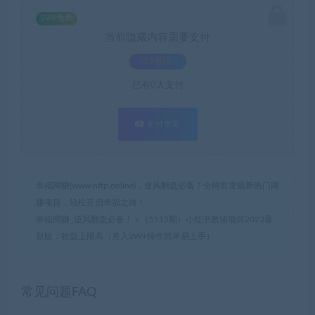
SVIP免费
当前隐藏内容需要支付
3.9积分
已有
0
人支付
支付查看
幸福网赚(www.nffp.online)，逆风翻盘必备！全网首发最新热门网
赚项目，轻松开启幸福之路！
幸福网赚_逆风翻盘必备！
»
（5515期）小红书教辅项目2023最
新版：收益上限高（月入2W+操作简单易上手）
常见问题FAQ