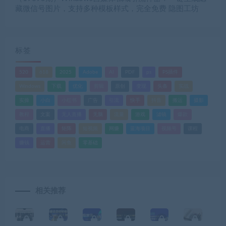
藏微信号图片，支持多种模板样式，完全免费 隐图工坊
标签
520
618
2025
Adobe
AI
PDF
ps
PS插件
Windows
下载
优化
剪辑
原创
变现
头条
实战
实操
小白
小红书
广告
引流
快手
抖音
搬运
摄影
教程
文案
无人直播
无脑
流量
游戏
滤镜
爆款
电商
直播
矩阵
短视频
网赚
蓝海项目
视频号
课程
赚钱
运营
闲鱼
零基础
相关推荐