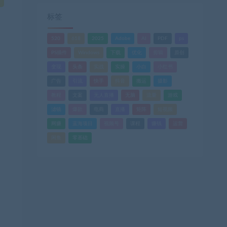
标签
520
618
2025
Adobe
AI
PDF
ps
PS插件
Windows
下载
优化
剪辑
原创
变现
头条
实战
实操
小白
小红书
广告
引流
快手
抖音
搬运
摄影
教程
文案
无人直播
无脑
流量
游戏
滤镜
爆款
电商
直播
矩阵
短视频
网赚
蓝海项目
视频号
课程
赚钱
运营
闲鱼
零基础