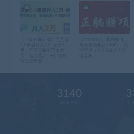
（18364期）淘宝无货源
（14616期）暴利项目，
5.0单店月入2万-更新5
每天被动收益1500+，长
月：开店防骗到下单发
期管道收益！0成本自己
货，蓝海选品+三店循环
做老板！
玩法全掌握
3140
3
本站运营(天)
用