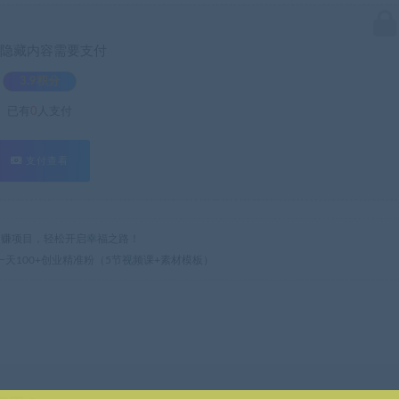
隐藏内容需要支付
3.9积分
已有
0
人支付
支付查看
热门网赚项目，轻松开启幸福之路！
 一天100+创业精准粉（5节视频课+素材模板）