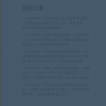
近期文章
（19699期）设计师幼儿园-AI软件基础课
｜零基础Illustrator全套实操，矢量绘图
IP3D渲染配套助教素材包
（19692期）超级IP变现训练营：认知破局
×人设4维打造×爆款内容三要素×拍摄剪辑×
投流放大×全域变现×矩阵复制
（19696期）2026新商业思维全体系：自
测思维维度×金钱本质×财富轮到你×四大布
局×赚100万1000万选人×股权坑×赛道
（19697期）销售心理学全集实战课｜沟通
攻心+人性解读+消费心理+说服成交+门店
陈列，拓客裂变年终收现全套实体落地教学
（19695期）Windows自媒体私域引流神
器！一键生成隐藏微信号图片，支持多种模
板样式，完全免费 隐图工坊