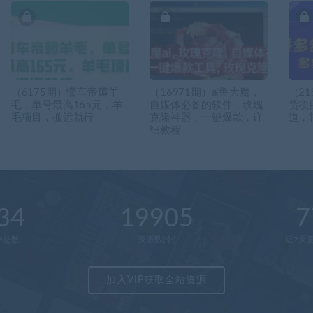
（6175期）懂车帝薅羊
（16971期）ai鲁大魔，
（2
毛，单号最高165元，羊
自媒体必备的软件，玫瑰
货项
毛项目，搬运就行
克隆神器，一键爆款，详
道，
细教程
34
19905
7
户总数
资源数(个)
近7天更
加入VIP获取全站资源