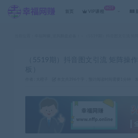
HOT
首页
VIP课程
当前位置：
幸福网赚_逆风翻盘必备！
（5519期）抖音图文引流 矩
>
（5519期）抖音图文引流 矩阵操作
板）
作者 :
大橙子
本文共396个字，预计阅读时间需要1分钟