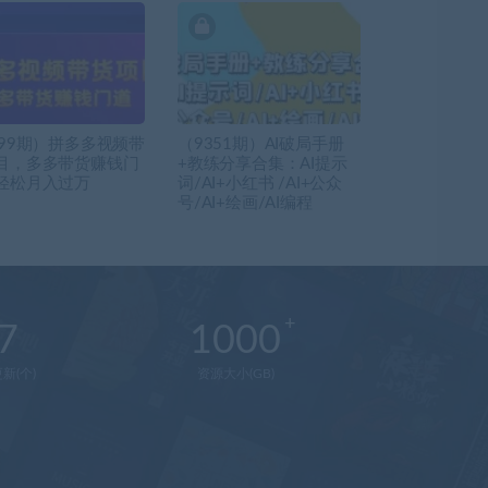
199期）拼多多视频带
（9351期）AI破局手册
目，多多带货赚钱门
+教练分享合集：AI提示
轻松月入过万
词/AI+小红书 /AI+公众
号/AI+绘画/AI编程
7
1000
新(个)
资源大小(GB)
在
线
客