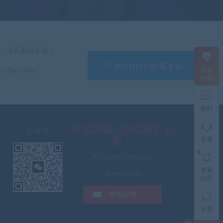
服
直
」 逆风翻盘必备！
接
说
按Ctrl+D收藏本站
会员
.nffp.online/
出
特惠
您
的
需
签到
求
切
记
幸福网赚_逆风翻盘必
公众号
带
备！
客服
上
资
周一至周五 9:00-23:00
源
更新
连
（其他时间勿扰）
日历
接
与
在线咨询
问
题
全屏