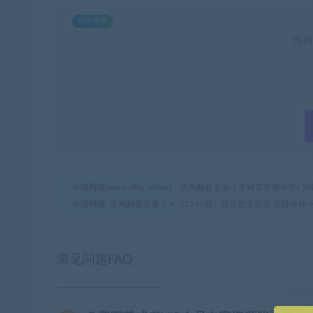
SVIP免费
当前
幸福网赚(www.nffp.online)，逆风翻盘必备！全网首发最新
幸福网赚_逆风翻盘必备！
»
（5519期）抖音图文引流 矩阵操作
常见问题FAQ