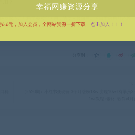
商用？
幸福网赚资源分享
供资源均只能用于参考学习用，请勿直接商用。若由于商用引起版
点击加入！！！
需6.6元，加入会员，全网站资源一折下载
！
考 VIP介绍。
分享到：
下
窗口稳
（5520期）小红书变现营 3个月涨粉18w 变现10w+有学员3
1w(教程+素材+软件)4