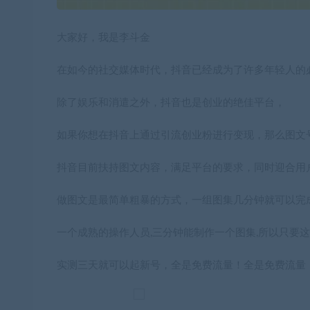
大家好，我是李斗金
在如今的社交媒体时代，抖音已经成为了许多年轻人的
除了娱乐和消遣之外，抖音也是创业的绝佳平台，
如果你想在抖音上通过引流创业粉进行变现，那么图文
抖音目前扶持图文内容，满足平台的要求，同时迎合用
做图文是最简单粗暴的方式，一组图集几分钟就可以完
一个成熟的操作人员,三分钟能制作一个图集,所以只要
实测三天就可以起新号，全是免费流量！全是免费流量