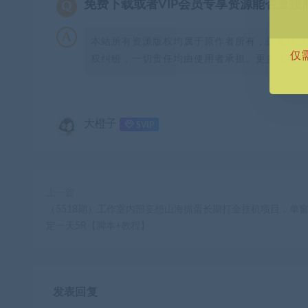
免费下载或者VIP会员专享资源能否直接
本站所有资源版权均属于原作者所有，这里所提
仅
权纠纷，一切责任均由使用者承担。更多说明请参
大橙子
SVIP
上一篇
（5518期）工作室内部妄想山海抓蛋长期打金挂机项目，单
定一天5R【脚本+教程】
发表回复