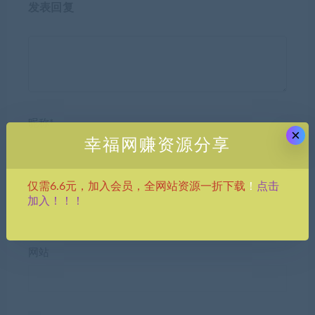
发表回复
昵称*
×
幸福网赚资源分享
点击
仅需6.6元，加入会员，全网站资源一折下载
！
E-mail*
加入！！！
网站