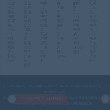
玩法
全自
闻搬
目，
的野
纸项
不需
动挂
运，
无脑
路
目玩
要靠
机项
起号
简
子，
法，
播放
目：
快轻
单，
一个
女生
量 简
单机
松引
百分
特效
最爱
单日
日入
爆流
百有
+神
的壁
入10
100-
量，
利
奇布
纸，
00
20
可接
润，
偶，
0门
+抖
0，
广告
副业
粉丝
槛新
音游
稳定
变现
首
暴涨
手也
戏发
长期
（教
选，
5000
可操
行人
可工
程
日入
起！
作日
野核
作室
+素
300+
入30
玩法
放大
材）
0+
操作
© 2024 nffp by -
幸福网赚
& www.nffp.online . All rights reserved
冀ICP
备15027330号
幸福网赚(www.nffp.online)，逆风翻盘必备！全网首发最新热门网赚项目，
fr** 刚刚下载了 （13393期）
轻松开启幸福之路！
冀公网安备13042702000218