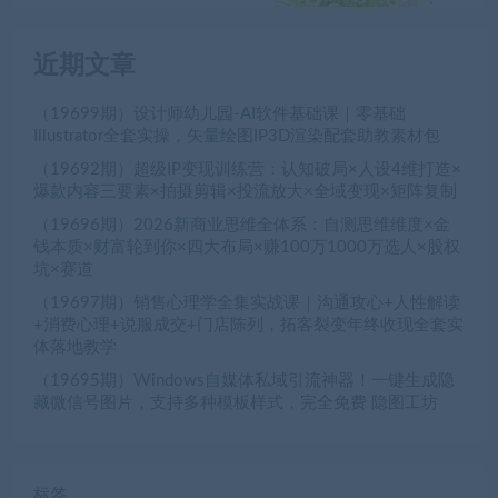
近期文章
（19699期）设计师幼儿园-AI软件基础课｜零基础
Illustrator全套实操，矢量绘图IP3D渲染配套助教素材包
（19692期）超级IP变现训练营：认知破局×人设4维打造×
爆款内容三要素×拍摄剪辑×投流放大×全域变现×矩阵复制
（19696期）2026新商业思维全体系：自测思维维度×金
钱本质×财富轮到你×四大布局×赚100万1000万选人×股权
坑×赛道
（19697期）销售心理学全集实战课｜沟通攻心+人性解读
+消费心理+说服成交+门店陈列，拓客裂变年终收现全套实
体落地教学
（19695期）Windows自媒体私域引流神器！一键生成隐
藏微信号图片，支持多种模板样式，完全免费 隐图工坊
标签