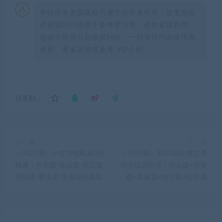
本站所有资源版权均属于原作者所有，这里所提
供资源均只能用于参考学习用，请勿直接商用。
若由于商用引起版权纠纷，一切责任均由使用者
承担。更多说明请参考 VIP介绍。
分享到：
上一篇
下一篇
（5527期）小红书电商从0到
（5529期）2023知识博主变
精通：开店篇-选品篇-笔记篇-
现实战进阶课：商业篇+流量
剪辑篇-赛道篇 快速做出爆款
篇+直播篇+知识篇+运营篇