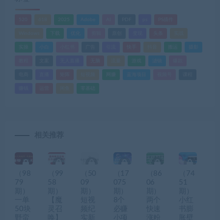
520
618
2025
Adobe
AI
PDF
ps
PS插件
Windows
下载
优化
剪辑
原创
变现
头条
实战
实操
小白
小红书
广告
引流
快手
抖音
搬运
摄影
教程
文案
无人直播
无脑
流量
游戏
滤镜
爆款
电商
直播
矩阵
短视频
网赚
蓝海项目
视频号
课程
赚钱
运营
闲鱼
零基础
相关推荐
（98
（99
（50
（17
（86
（74
79
58
09
075
06
51
期）
期）
期）
期）
期）
期）
一单
【魔
短视
8个
两个
小红
50块
灵召
频纪
必赚
快速
书膨
野蛮
唤】
实新
小项
涨粉
胀壁