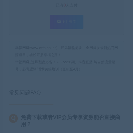
已有
0
人支付
支付查看
幸福网赚(www.nffp.online)，逆风翻盘必备！全网首发最新热门网
赚项目，轻松开启幸福之路！
幸福网赚_逆风翻盘必备！
»
（5528期）抖音直播-纯自然流量起
号，起号逻辑 话术实操培训（更新至4月）
常见问题FAQ
免费下载或者VIP会员专享资源能否直接商
用？