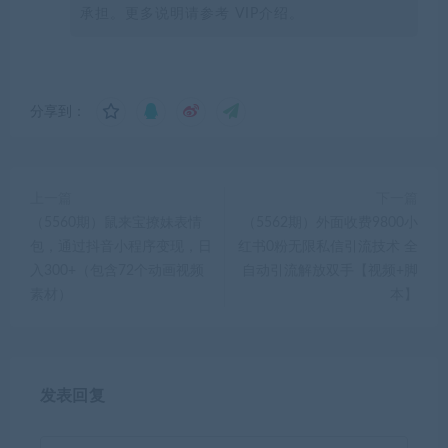
承担。更多说明请参考 VIP介绍。
分享到：
上一篇
下一篇
（5560期）鼠来宝撩妹表情
（5562期）外面收费9800小
包，通过抖音小程序变现，日
红书0粉无限私信引流技术 全
入300+（包含72个动画视频
自动引流解放双手【视频+脚
素材）
本】
发表回复