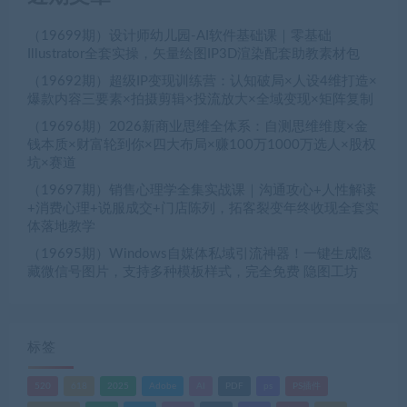
（19699期）设计师幼儿园-AI软件基础课｜零基础
Illustrator全套实操，矢量绘图IP3D渲染配套助教素材包
（19692期）超级IP变现训练营：认知破局×人设4维打造×
爆款内容三要素×拍摄剪辑×投流放大×全域变现×矩阵复制
（19696期）2026新商业思维全体系：自测思维维度×金
钱本质×财富轮到你×四大布局×赚100万1000万选人×股权
坑×赛道
（19697期）销售心理学全集实战课｜沟通攻心+人性解读
+消费心理+说服成交+门店陈列，拓客裂变年终收现全套实
体落地教学
（19695期）Windows自媒体私域引流神器！一键生成隐
藏微信号图片，支持多种模板样式，完全免费 隐图工坊
标签
520
618
2025
Adobe
AI
PDF
ps
PS插件