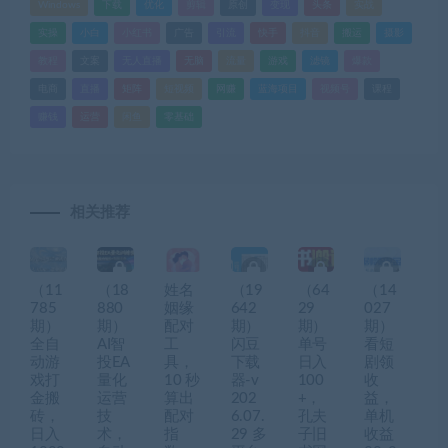
Windows
下载
优化
剪辑
原创
变现
头条
实战
实操
小白
小红书
广告
引流
快手
抖音
搬运
摄影
教程
文案
无人直播
无脑
流量
游戏
滤镜
爆款
电商
直播
矩阵
短视频
网赚
蓝海项目
视频号
课程
赚钱
运营
闲鱼
零基础
相关推荐
（11
（18
姓名
（19
（64
（14
785
880
姻缘
642
29
027
期）
期）
配对
期）
期）
期）
全自
AI智
工
闪豆
单号
看短
动游
投EA
具，
下载
日入
剧领
戏打
量化
10 秒
器-v
100
收
金搬
运营
算出
202
+，
益，
砖，
技
配对
6.07.
孔夫
单机
日入
术，
指
29 多
子旧
收益