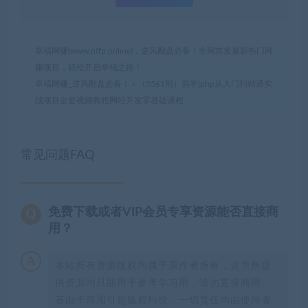
幸福网赚(www.nffp.online)，逆风翻盘必备！全网首发最新热门网
赚项目，轻松开启幸福之路！
幸福网赚_逆风翻盘必备！
»
（5561期）易学|php从入门到精通实
战项目全套视频教程网站开发零基础课程
常见问题FAQ
免费下载或者VIP会员专享资源能否直接商
用？
本站所有资源版权均属于原作者所有，这里所提
供资源均只能用于参考学习用，请勿直接商用。
若由于商用引起版权纠纷，一切责任均由使用者