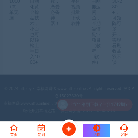
1000
自动
数，
平台
书网
30-2
+简
化黄
恋爱
视频
搬运
80
单无
金操
必备
批量
闲
+，
脑
盘技
神
下载
鱼，
可矩
术，
器！
软件
长期
阵可
小白
靠谱
多
也可
副业
开，
以轻
项目
实现
松上
（教
看剧
手日
程
收益
入10
+软
双不
00+
件）
误
© 2024 nffp by -
幸福网赚
& www.nffp.online . All rights reserved
冀ICP
备15027330号
幸福网赚(www.nffp.online)，逆风翻盘必备！全网首发最新热门网赚项目，
fr** 刚刚下载了 （11749期）
轻松开启幸福之路！
冀公网安备13042702000218
首页
签到
切换
客服