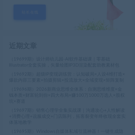
站长在线
近期文章
（19699期）设计师幼儿园-AI软件基础课｜零基础
Illustrator全套实操，矢量绘图IP3D渲染配套助教素材包
（19692期）超级IP变现训练营：认知破局×人设4维打造×
爆款内容三要素×拍摄剪辑×投流放大×全域变现×矩阵复制
（19696期）2026新商业思维全体系：自测思维维度×金
钱本质×财富轮到你×四大布局×赚100万1000万选人×股权
坑×赛道
（19697期）销售心理学全集实战课｜沟通攻心+人性解读
+消费心理+说服成交+门店陈列，拓客裂变年终收现全套实
体落地教学
（19695期）Windows自媒体私域引流神器！一键生成隐