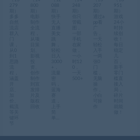
279
800
088
248
207
951
期）
期）
期）
期）
期）
期）
多多
电影
快手
你只
通过a
游戏
自然
制作
无人
管截
pp看
24小
流店
全流
直播
图，
广
时持
群入
程，
美女
一部
告，
续创
门
从项
跳
手机
一天
收！
课，
目策
舞，
在家
轻松
每日
从0
划、
轻松
做，
入手
稳定
到1
影视
日入
一小
一两
几
思路
投
3000
时12
张0
百，
流
资、
+，
0，
门
新手
程，
创作
流量
一天
槛，
零门
涵盖
制作
密
500+
无脑
槛直
开
到宣
码，
操
接入
店、
发排
蓝海
作，
局，
加
片及
赛
小白
碎片
价、
版权
道，
可操
时间
截流
回收
上手
作
就能
等关
简
做！
键环
单…
节