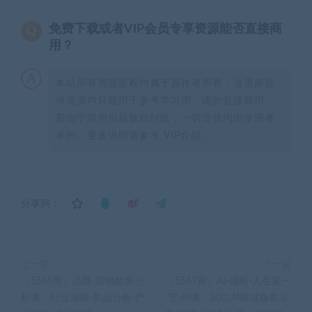
免费下载或者VIP会员专享资源能否直接商
用？
本站所有资源版权均属于原作者所有，这里所提
供资源均只能用于参考学习用，请勿直接商用。
若由于商用引起版权纠纷，一切责任均由使用者
承担。更多说明请参考 VIP介绍。
分享到：
上一篇
下一篇
（5565期）品牌-营销数据分
（5567期）AI-领航-人生第一
析课，行业洞察-竞品分析-产
节-AI课，30位AI领域极客 汇