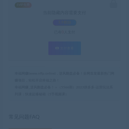
SVIP免费
当前隐藏内容需要支付
3.9积分
已有
0
人支付
支付查看
幸福网赚(www.nffp.online)，逆风翻盘必备！全网首发最新热门网
赚项目，轻松开启幸福之路！
幸福网赚_逆风翻盘必备！
»
（5566期）2023拼多多-运营玩法系
列课：快速起爆秘籍（5节视频课）
常见问题FAQ