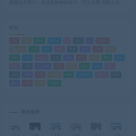
藏微信号图片，支持多种模板样式，完全免费 隐图工坊
标签
520
618
2025
Adobe
AI
PDF
ps
PS插件
Windows
下载
优化
剪辑
原创
变现
头条
实战
实操
小白
小红书
广告
引流
快手
抖音
搬运
摄影
教程
文案
无人直播
无脑
流量
游戏
滤镜
爆款
电商
直播
矩阵
短视频
网赚
蓝海项目
视频号
课程
赚钱
运营
闲鱼
零基础
相关推荐
（13
（14
（12
（14
（13
（18