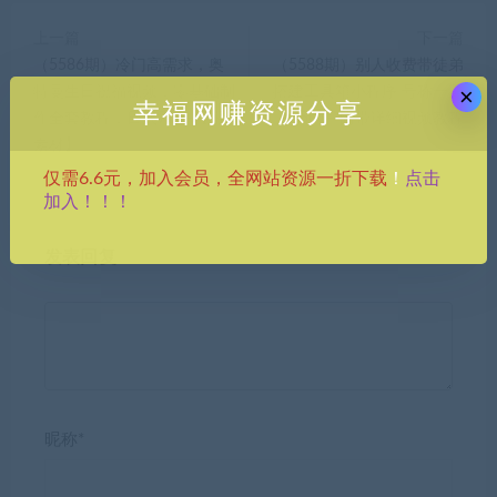
上一篇
下一篇
（5586期）冷门高需求，奥
（5588期）别人收费带徒弟
×
特曼生日祝福视频，零基础制
搭建工具箱小程序 号称一天
幸福网赚资源分享
作全套教程，日入700+【附
500+ 附带详细视频教程
素材】
点击
仅需6.6元，加入会员，全网站资源一折下载
！
加入！！！
发表回复
昵称*