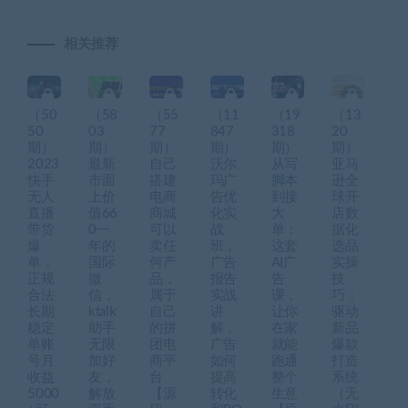
相关推荐
（50
（58
（55
（11
（19
（13
50
03
77
847
318
20
期）
期）
期）
期）
期）
期）
2023
最新
自己
沃尔
从写
亚马
快手
市面
搭建
玛广
脚本
逊全
无人
上价
电商
告优
到接
球开
直播
值66
商城
化实
大
店数
带货
0一
可以
战
单：
据化
爆
年的
卖任
班，
这套
选品
单，
国际
何产
广告
AI广
实操
正规
微
品，
报告
告
技
合法
信，
属于
实战
课，
巧：
长期
ktalk
自己
讲
让你
驱动
稳定
助手
的拼
解，
在家
新品
单账
无限
团电
广告
就能
爆款
号月
加好
商平
如何
跑通
打造
收益
友，
台
提高
整个
系统
5000
解放
【源
转化
生意
（无