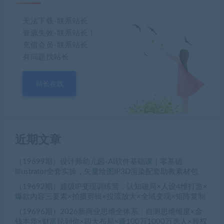
无法下载-联系站长
资源失效-联系站长！
充值会员-联系站长
有问题找站长
站长在线
近期文章
（19699期）设计师幼儿园-AI软件基础课｜零基础
Illustrator全套实操，矢量绘图IP3D渲染配套助教素材包
（19692期）超级IP变现训练营：认知破局×人设4维打造×
爆款内容三要素×拍摄剪辑×投流放大×全域变现×矩阵复制
（19696期）2026新商业思维全体系：自测思维维度×金
钱本质×财富轮到你×四大布局×赚100万1000万选人×股权