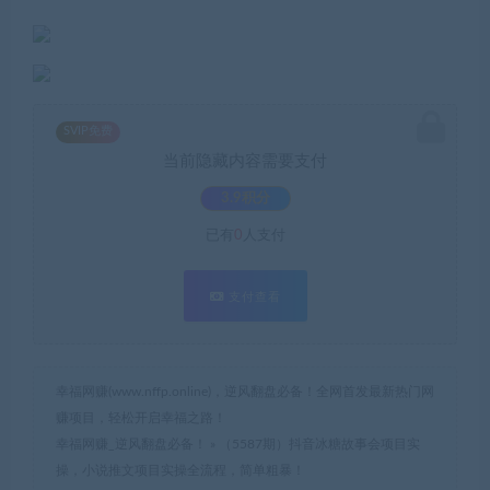
SVIP免费
当前隐藏内容需要支付
3.9积分
已有
0
人支付
支付查看
幸福网赚(www.nffp.online)，逆风翻盘必备！全网首发最新热门网
赚项目，轻松开启幸福之路！
幸福网赚_逆风翻盘必备！
»
（5587期）抖音冰糖故事会项目实
操，小说推文项目实操全流程，简单粗暴！