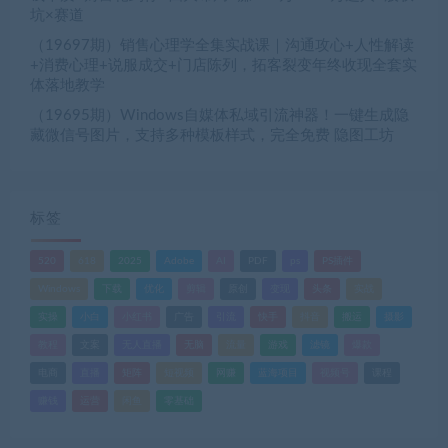
坑×赛道
（19697期）销售心理学全集实战课｜沟通攻心+人性解读
+消费心理+说服成交+门店陈列，拓客裂变年终收现全套实
体落地教学
（19695期）Windows自媒体私域引流神器！一键生成隐
藏微信号图片，支持多种模板样式，完全免费 隐图工坊
标签
520
618
2025
Adobe
AI
PDF
ps
PS插件
Windows
下载
优化
剪辑
原创
变现
头条
实战
实操
小白
小红书
广告
引流
快手
抖音
搬运
摄影
教程
文案
无人直播
无脑
流量
游戏
滤镜
爆款
电商
直播
矩阵
短视频
网赚
蓝海项目
视频号
课程
赚钱
运营
闲鱼
零基础