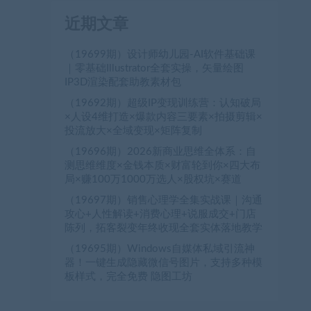
近期文章
（19699期）设计师幼儿园-AI软件基础课
｜零基础Illustrator全套实操，矢量绘图
IP3D渲染配套助教素材包
（19692期）超级IP变现训练营：认知破局
×人设4维打造×爆款内容三要素×拍摄剪辑×
投流放大×全域变现×矩阵复制
（19696期）2026新商业思维全体系：自
测思维维度×金钱本质×财富轮到你×四大布
局×赚100万1000万选人×股权坑×赛道
（19697期）销售心理学全集实战课｜沟通
攻心+人性解读+消费心理+说服成交+门店
陈列，拓客裂变年终收现全套实体落地教学
（19695期）Windows自媒体私域引流神
器！一键生成隐藏微信号图片，支持多种模
板样式，完全免费 隐图工坊