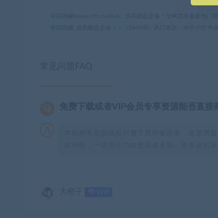
幸福网赚(www.nffp.online)，逆风翻盘必备！全网首发最新
幸福网赚_逆风翻盘必备！
»
（5609期）风口再至 – 米杰小红书
常见问题FAQ
免费下载或者VIP会员专享资源能否直接
本站所有资源版权均属于原作者所有，这里所提
权纠纷，一切责任均由使用者承担。更多说明请参
大橙子
SVIP