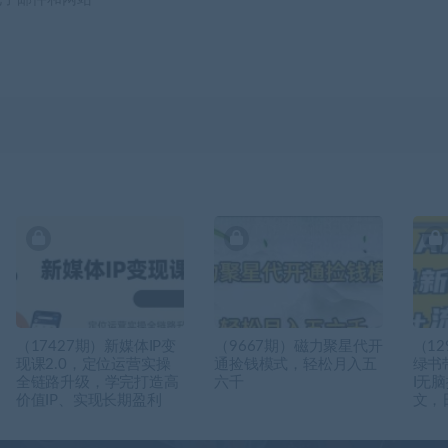
（17427期）新媒体IP变
（9667期）磁力聚星代开
（12
现课2.0，定位运营实操
通捡钱模式，轻松月入五
绿书
全链路升级，学完打造高
六千
I无
价值IP、实现长期盈利
文，日