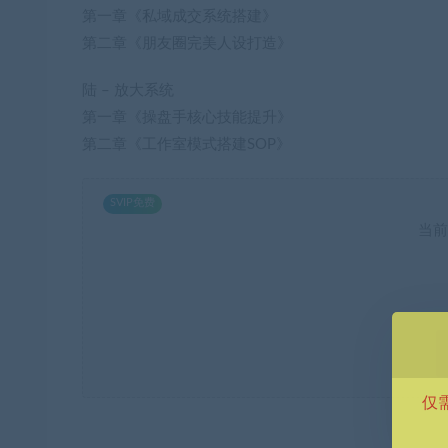
第一章《私域成交系统搭建》
第二章《朋友圈完美人设打造》
陆 – 放大系统
第一章《操盘手核心技能提升》
第二章《工作室模式搭建SOP》
SVIP免费
当前
仅