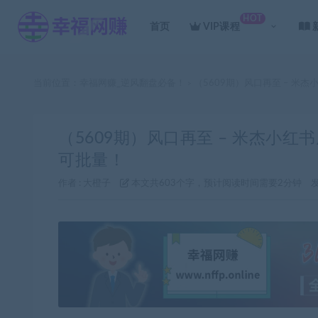
HOT
首页
VIP课程
当前位置：
幸福网赚_逆风翻盘必备！
（5609期）风口再至 – 米
>
（5609期）风口再至 – 米杰小红
可批量！
作者 :
大橙子
本文共603个字，预计阅读时间需要2分钟