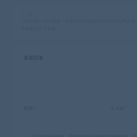
上一篇
（5609期）风口再至 – 米杰小红书虚拟电商项目3.0全网首发
月收益过万 可批量！
发表回复
昵称*
E-mail*
下次发表评论时，请在此浏览器中保存我的姓名、