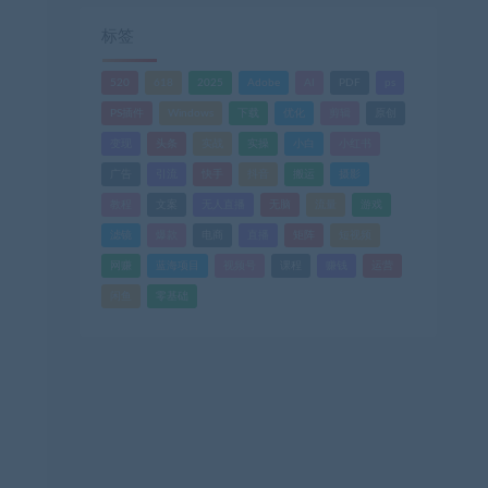
标签
520
618
2025
Adobe
AI
PDF
ps
PS插件
Windows
下载
优化
剪辑
原创
变现
头条
实战
实操
小白
小红书
广告
引流
快手
抖音
搬运
摄影
教程
文案
无人直播
无脑
流量
游戏
滤镜
爆款
电商
直播
矩阵
短视频
网赚
蓝海项目
视频号
课程
赚钱
运营
闲鱼
零基础