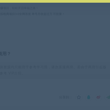
热门网赚项目，轻松开启幸福之路！
虚拟电商项目3.0全网首发 单号月收益过万 可批量！
商用？
供资源均只能用于参考学习用，请勿直接商用。若由于商用引起版
考 VIP介绍。
分享到：