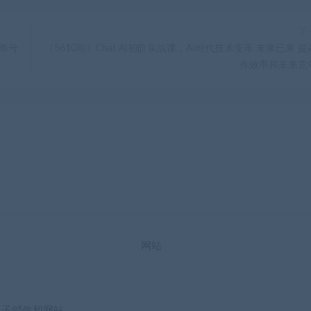
下
 单号
（5610期）Chat AI初阶实战课，AI时代技术变革 未来已来 
作效率和未来竞
网站
电子邮件和网站