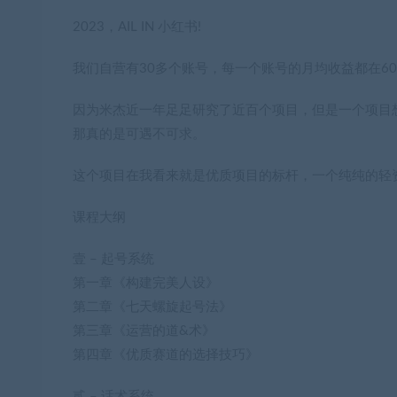
2023，AIL IN 小红书!
我们自营有30多个账号，每一个账号的月均收益都在6000
因为米杰近一年足足研究了近百个项目，但是一个项目
那真的是可遇不可求。
这个项目在我看来就是优质项目的标杆，一个纯纯的轻
课程大纲
壹 – 起号系统
第一章《构建完美人设》
第二章《七天螺旋起号法》
第三章《运营的道&术》
第四章《优质赛道的选择技巧》
贰 – 话术系统