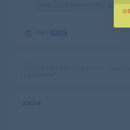
权纠纷，一切责任均由使用者承担。更多说明请参
仅
大橙子
SVIP
上一篇
（5690期）快手0粉开通官方“磁力聚星”小铃铛，0基础0费用
无人直播“软件拉新”
发表回复