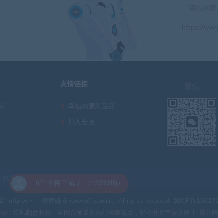
「幸福网赚
https://www
」
友情链接
微信
项目
幸福网赚淘宝店
加入会员
软件安装乐园
393期）
4 nffp by -
幸福网赚
& www.nffp.online . All rights reserved
冀ICP备15027
p.online)，逆风翻盘必备！全网首发最新热门网赚项目，轻松开启幸福之路！
冀公网安