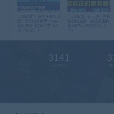
（4231期）短视频特特训
（5636期）运营级大秀打
营：千万级操盘手带你从
赏视频直播，实现真正的
底层逻辑到实操细节到变
躺着赚钱（视频教程+源
现-价值2580
码）
3141
3
本站运营(天)
用