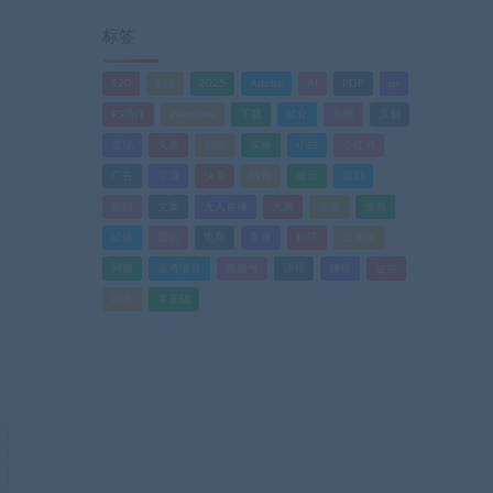
标签
520
618
2025
Adobe
AI
PDF
ps
PS插件
Windows
下载
优化
剪辑
原创
变现
头条
实战
实操
小白
小红书
广告
引流
快手
抖音
搬运
摄影
教程
文案
无人直播
无脑
流量
游戏
滤镜
爆款
电商
直播
矩阵
短视频
网赚
蓝海项目
视频号
课程
赚钱
运营
闲鱼
零基础