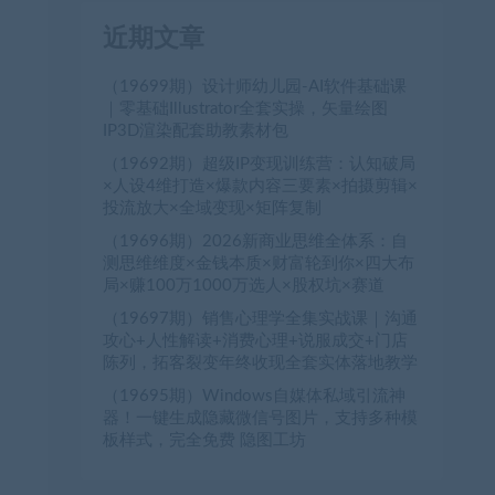
近期文章
（19699期）设计师幼儿园-AI软件基础课
｜零基础Illustrator全套实操，矢量绘图
IP3D渲染配套助教素材包
（19692期）超级IP变现训练营：认知破局
×人设4维打造×爆款内容三要素×拍摄剪辑×
投流放大×全域变现×矩阵复制
（19696期）2026新商业思维全体系：自
测思维维度×金钱本质×财富轮到你×四大布
局×赚100万1000万选人×股权坑×赛道
（19697期）销售心理学全集实战课｜沟通
攻心+人性解读+消费心理+说服成交+门店
陈列，拓客裂变年终收现全套实体落地教学
（19695期）Windows自媒体私域引流神
器！一键生成隐藏微信号图片，支持多种模
板样式，完全免费 隐图工坊