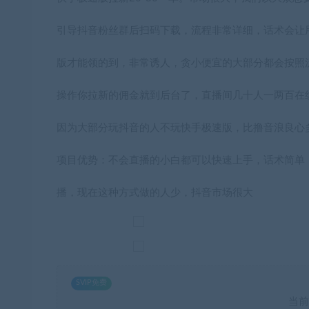
引导抖音粉丝群后扫码下载，流程非常详细，话术会让
版才能领的到，非常诱人，贪小便宜的大部分都会按照
操作你拉新的佣金就到后台了，直播间几十人一两百在
因为大部分玩抖音的人不玩快手极速版，比撸音浪良心
项目优势：不会直播的小白都可以快速上手，话术简单
播，现在这种方式做的人少，抖音市场很大
SVIP免费
当前