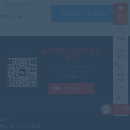
直
」 逆风翻盘必备！
接
说
按Ctrl+D收藏本站
会员
.nffp.online/
出
特惠
您
的
需
签到
求
切
记
幸福网赚_逆风翻盘必
公众号
带
备！
客服
上
资
周一至周五 9:00-23:00
源
更新
连
（其他时间勿扰）
日历
接
与
在线咨询
问
题
全屏
投稿
fr** 刚刚下载了 （11749
工
赚钱
作
330号
时
间:
备13042702000218