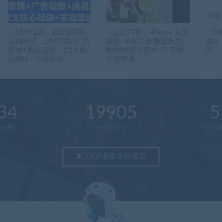
（15962期）2025FB独
（11073期）iPhone 美食
（5
立站特训，BM管理+广告
摄影-掌握美食摄影造型-
项目
投放+选品定价，12大核
构图和编辑艺术-21节课-
30
心模块+实操案例
中英字幕
34
19905
5
户总数
资源数(个)
近7天更
加入VIP获取全站资源