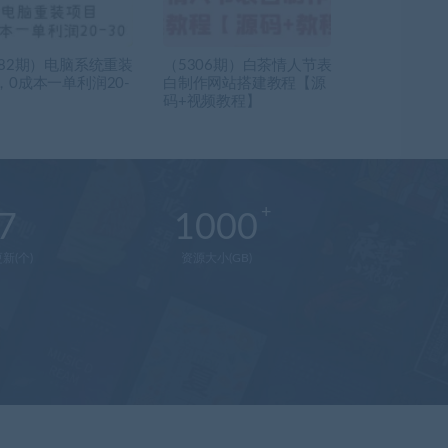
882期）电脑系统重装
（5306期）白茶情人节表
，0成本一单利润20-
白制作网站搭建教程【源
码+视频教程】
7
1000
新(个)
资源大小(GB)
在
线
客
服