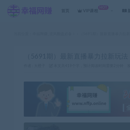
HOT
首页
VIP课程
当前位置：
幸福网赚_逆风翻盘必备！
（5691期）最新直播暴力拉
>
（5691期）最新直播暴力拉新玩法
作者 :
大橙子
本文共419个字，预计阅读时间需要2分钟