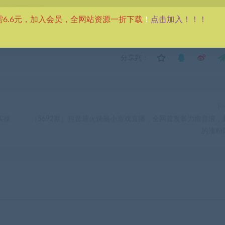
考 VIP介绍。
点击加入！！！
需6.6元，加入会员，全网站资源一折下载
！
分享到：
下
实操
（5692期）抖音最火烧脑小游戏直播，全网首发暴力撸音浪，
的涨粉