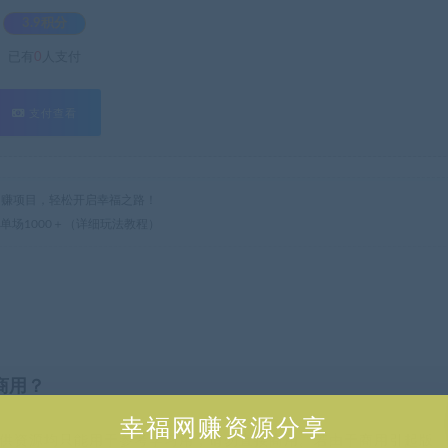
3.9积分
已有
0
人支付
支付查看
热门网赚项目，轻松开启幸福之路！
单场1000＋（详细玩法教程）
商用？
幸福网赚资源分享
供资源均只能用于参考学习用，请勿直接商用。若由于商用引起版