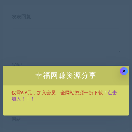
发表回复
昵称*
×
幸福网赚资源分享
点击
E-mail*
仅需6.6元，加入会员，全网站资源一折下载
！
加入！！！
网站