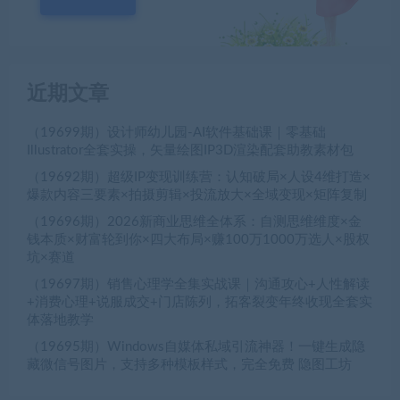
近期文章
（19699期）设计师幼儿园-AI软件基础课｜零基础
Illustrator全套实操，矢量绘图IP3D渲染配套助教素材包
（19692期）超级IP变现训练营：认知破局×人设4维打造×
爆款内容三要素×拍摄剪辑×投流放大×全域变现×矩阵复制
（19696期）2026新商业思维全体系：自测思维维度×金
钱本质×财富轮到你×四大布局×赚100万1000万选人×股权
坑×赛道
（19697期）销售心理学全集实战课｜沟通攻心+人性解读
+消费心理+说服成交+门店陈列，拓客裂变年终收现全套实
体落地教学
（19695期）Windows自媒体私域引流神器！一键生成隐
藏微信号图片，支持多种模板样式，完全免费 隐图工坊