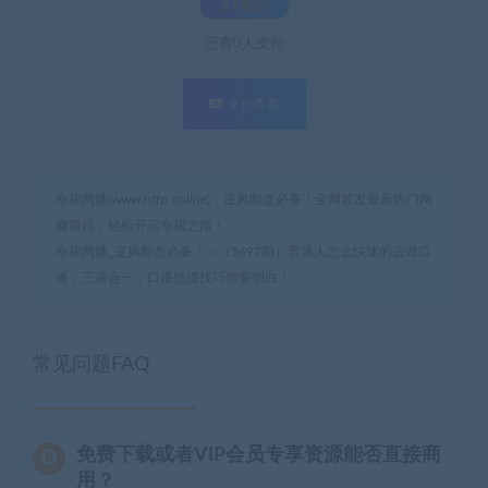
3.9积分
已有
0
人支付
支付查看
幸福网赚(www.nffp.online)，逆风翻盘必备！全网首发最新热门网
赚项目，轻松开启幸福之路！
幸福网赚_逆风翻盘必备！
»
（5697期）普通人怎么快速的去做口
播，三课合一，口播拍摄技巧你要明白！
常见问题FAQ
免费下载或者VIP会员专享资源能否直接商
用？