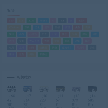
标签
520
618
2025
Adobe
AI
PDF
ps
PS插件
Windows
下载
优化
剪辑
原创
变现
头条
实战
实操
小白
小红书
广告
引流
快手
抖音
搬运
摄影
教程
文案
无人直播
无脑
流量
游戏
滤镜
爆款
电商
直播
矩阵
短视频
网赚
蓝海项目
视频号
课程
赚钱
运营
闲鱼
零基础
相关推荐
（60
（17
（10
（11
（13
（14
42
814
228
67
370
685
期）
期）
期）
期）
期）
期）