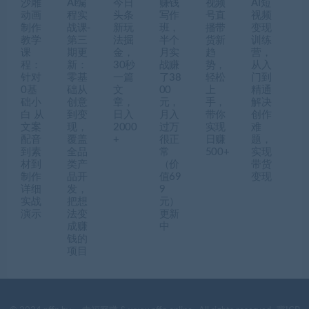
沙雕
AI编
今日
赚钱
视频
AI短
动画
程实
头条
写作
号直
视频
制作
战课-
新玩
班，
播带
变现
教学
第三
法掘
半个
货新
训练
课
期更
金，
月实
趋
营，
程：
新：
30秒
战赚
势，
从入
针对
零基
一篇
了38
轻松
门到
0基
础从
文
00
上
精通
础小
创意
章，
元，
手，
解决
白 从
到变
日入
月入
带你
创作
文案
现，
2000
过万
实现
难
配音
覆盖
+
很正
日赚
题，
到素
全品
常
500+
实现
材到
类产
（价
带货
制作
品开
值69
变现
详细
发，
9
实战
把想
元）
演示
法变
更新
成赚
中
钱的
项目