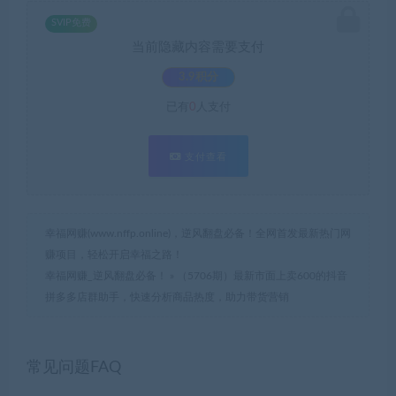
SVIP免费
当前隐藏内容需要支付
3.9积分
已有
0
人支付
支付查看
幸福网赚(www.nffp.online)，逆风翻盘必备！全网首发最新热门网
赚项目，轻松开启幸福之路！
幸福网赚_逆风翻盘必备！
»
（5706期）最新市面上卖600的抖音
拼多多店群助手，快速分析商品热度，助力带货营销
常见问题FAQ