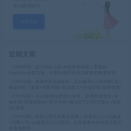
有问题找站长
站长在线
近期文章
（19699期）设计师幼儿园-AI软件基础课｜零基础
Illustrator全套实操，矢量绘图IP3D渲染配套助教素材包
（19692期）超级IP变现训练营：认知破局×人设4维打造×
爆款内容三要素×拍摄剪辑×投流放大×全域变现×矩阵复制
（19696期）2026新商业思维全体系：自测思维维度×金
钱本质×财富轮到你×四大布局×赚100万1000万选人×股权
坑×赛道
（19697期）销售心理学全集实战课｜沟通攻心+人性解读
+消费心理+说服成交+门店陈列，拓客裂变年终收现全套实
体落地教学