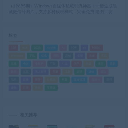
（19695期）Windows自媒体私域引流神器！一键生成隐
藏微信号图片，支持多种模板样式，完全免费 隐图工坊
标签
520
618
2025
Adobe
AI
PDF
ps
PS插件
Windows
下载
优化
剪辑
原创
变现
头条
实战
实操
小白
小红书
广告
引流
快手
抖音
搬运
摄影
教程
文案
无人直播
无脑
流量
游戏
滤镜
爆款
电商
直播
矩阵
短视频
网赚
蓝海项目
视频号
课程
赚钱
运营
闲鱼
零基础
相关推荐