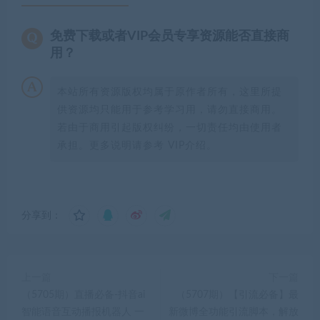
免费下载或者VIP会员专享资源能否直接商
用？
本站所有资源版权均属于原作者所有，这里所提
供资源均只能用于参考学习用，请勿直接商用。
若由于商用引起版权纠纷，一切责任均由使用者
承担。更多说明请参考 VIP介绍。
分享到：
上一篇
下一篇
（5705期）直播必备-抖音ai
（5707期）【引流必备】最
智能语音互动播报机器人 一
新微博全功能引流脚本，解放