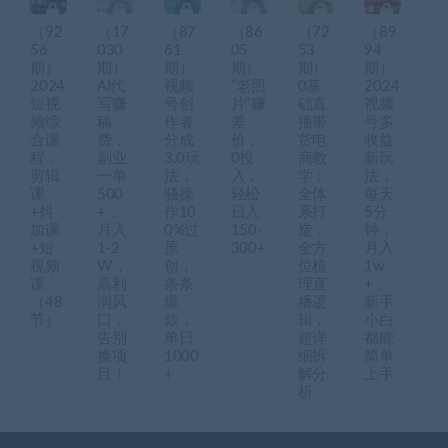
（92
（17
（87
（86
（72
（89
56
030
61
05
53
94
期）
期）
期）
期）
期）
期）
2024
AI代
视频
“老照
0基
2024
短视
写赚
号创
片”赚
础直
视频
频综
稿
作者
差
播带
号多
合课
费，
分成
价，
货电
收益
程，
副业
3.0玩
0投
商教
新玩
剪辑
一单
法，
入，
学：
法，
课
500
骚操
轻松
全体
每天
+抖
+，
作10
日入
系打
5分
加课
月入
0%过
150-
造，
钟，
+短
1-2
原
300+
全方
月入
视频
W，
创，
位梳
1w
课
高利
条条
理直
+，
（48
润风
爆
播逻
新手
节）
口，
款，
辑，
小白
告别
单日
超详
都能
换项
1000
细拆
简单
目！
+
解分
上手
析