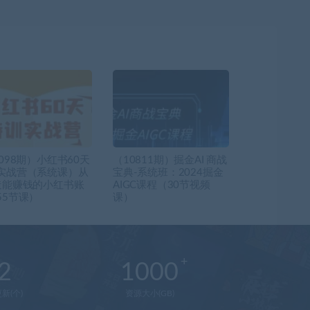
098期）小红书60天
（10811期）掘金AI 商战
实战营（系统课）从
宝典-系统班：2024掘金
造能赚钱的小红书账
AIGC课程（30节视频
55节课）
课）
2
1000
新(个)
资源大小(GB)