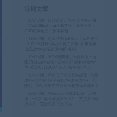
近期文章
（19699期）设计师幼儿园-AI软件基础课
｜零基础Illustrator全套实操，矢量绘图
IP3D渲染配套助教素材包
（19692期）超级IP变现训练营：认知破局
×人设4维打造×爆款内容三要素×拍摄剪辑×
投流放大×全域变现×矩阵复制
（19696期）2026新商业思维全体系：自
测思维维度×金钱本质×财富轮到你×四大布
局×赚100万1000万选人×股权坑×赛道
（19697期）销售心理学全集实战课｜沟通
攻心+人性解读+消费心理+说服成交+门店
陈列，拓客裂变年终收现全套实体落地教学
（19695期）Windows自媒体私域引流神
器！一键生成隐藏微信号图片，支持多种模
板样式，完全免费 隐图工坊