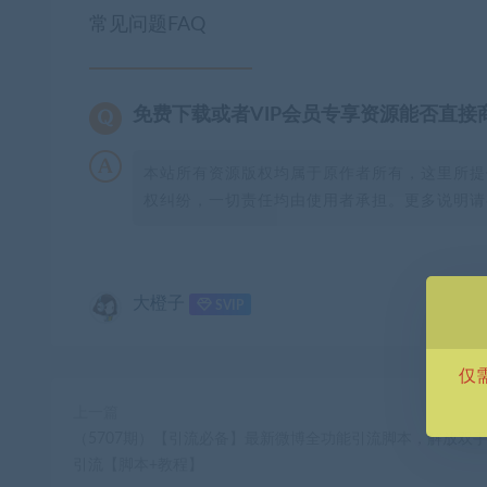
常见问题FAQ
免费下载或者VIP会员专享资源能否直接
本站所有资源版权均属于原作者所有，这里所提
权纠纷，一切责任均由使用者承担。更多说明请参
大橙子
SVIP
仅
上一篇
（5707期）【引流必备】最新微博全功能引流脚本，解放双
引流【脚本+教程】