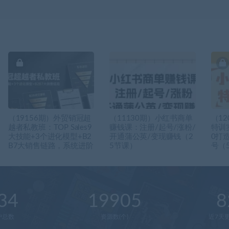
（19156期）外贸销冠超
（11130期）小红书商单
（12
越者私教班：TOP Sales9
赚钱课：注册/起号/涨粉/
特训
大技能+3个进化模型+B2
开通蒲公英/变现赚钱（2
0打
B7大销售链路，系统进阶
5节课）
号（
34
19905
8
户总数
资源数(个)
近7天更