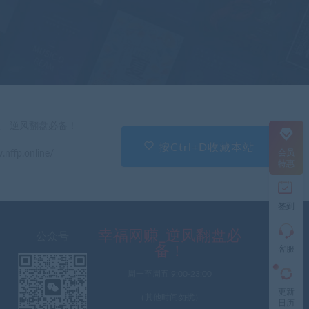
在
线
客
服
直
」 逆风翻盘必备！
接
说
按Ctrl+D收藏本站
会员
.nffp.online/
出
特惠
您
的
需
签到
求
切
记
幸福网赚_逆风翻盘必
公众号
带
备！
客服
上
资
周一至周五 9:00-23:00
源
更新
连
（其他时间勿扰）
日历
接