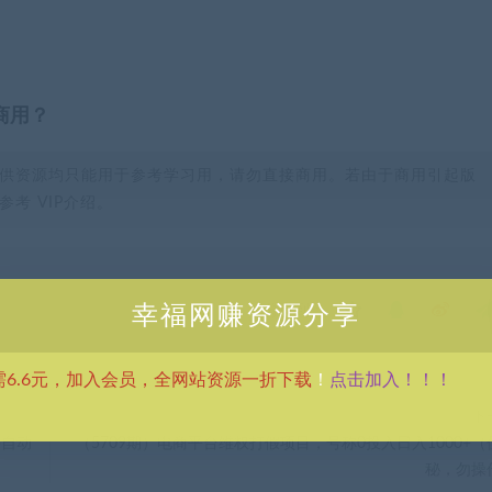
商用？
供资源均只能用于参考学习用，请勿直接商用。若由于商用引起版
考 VIP介绍。
幸福网赚资源分享
分享到：
点击加入！！！
需6.6元，加入会员，全网站资源一折下载
！
下
手自动
（5709期）电商平台维权打假项目，号称0投入日入1000+（
秘，勿操