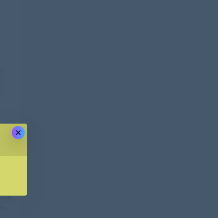
×
一篇
仅揭
作）