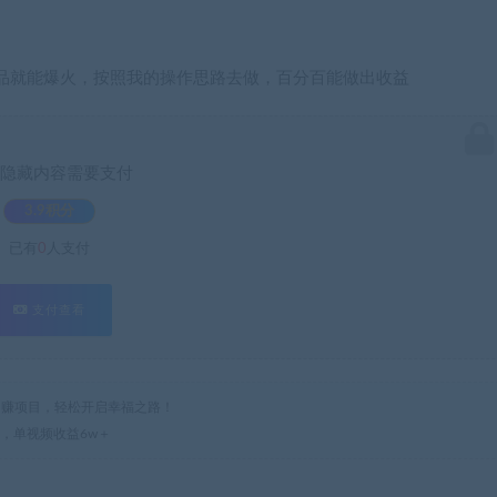
品就能爆火，按照我的操作思路去做，百分百能做出收益
隐藏内容需要支付
3.9积分
已有
0
人支付
支付查看
热门网赚项目，轻松开启幸福之路！
目，单视频收益6w＋