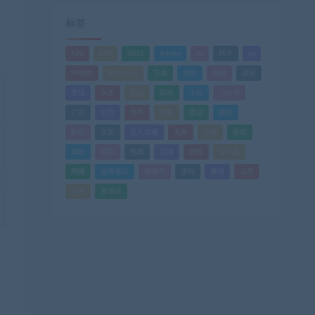
标签
520
618
2025
Adobe
AI
PDF
ps
PS插件
Windows
下载
优化
剪辑
原创
变现
头条
实战
实操
小白
小红书
广告
引流
快手
抖音
搬运
摄影
教程
文案
无人直播
无脑
流量
游戏
滤镜
爆款
电商
直播
矩阵
短视频
网赚
蓝海项目
视频号
课程
赚钱
运营
闲鱼
零基础