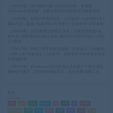
（19699期）设计师幼儿园-AI软件基础课｜零基础
Illustrator全套实操，矢量绘图IP3D渲染配套助教素材包
（19692期）超级IP变现训练营：认知破局×人设4维打造×
爆款内容三要素×拍摄剪辑×投流放大×全域变现×矩阵复制
（19696期）2026新商业思维全体系：自测思维维度×金
钱本质×财富轮到你×四大布局×赚100万1000万选人×股权
坑×赛道
（19697期）销售心理学全集实战课｜沟通攻心+人性解读
+消费心理+说服成交+门店陈列，拓客裂变年终收现全套实
体落地教学
（19695期）Windows自媒体私域引流神器！一键生成隐
藏微信号图片，支持多种模板样式，完全免费 隐图工坊
标签
520
618
2025
Adobe
AI
PDF
ps
PS插件
Windows
下载
优化
剪辑
原创
变现
头条
实战