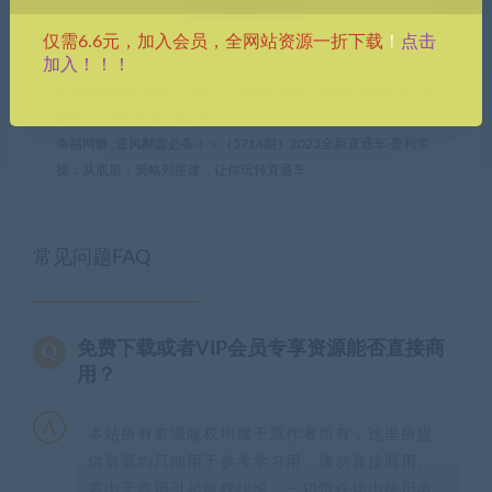
点击
仅需6.6元，加入会员，全网站资源一折下载
！
加入！！！
幸福网赚(www.nffp.online)，逆风翻盘必备！全网首发最新热门网
赚项目，轻松开启幸福之路！
幸福网赚_逆风翻盘必备！
»
（5714期）2023全新直通车·盈利实
操：从底层，策略到搭建，让你玩转直通车
常见问题FAQ
免费下载或者VIP会员专享资源能否直接商
用？
本站所有资源版权均属于原作者所有，这里所提
供资源均只能用于参考学习用，请勿直接商用。
若由于商用引起版权纠纷，一切责任均由使用者