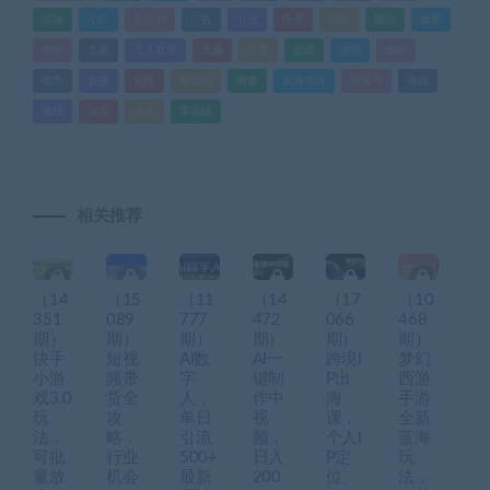
实操
小白
小红书
广告
引流
快手
抖音
搬运
摄影
教程
文案
无人直播
无脑
流量
游戏
滤镜
爆款
电商
直播
矩阵
短视频
网赚
蓝海项目
视频号
课程
赚钱
运营
闲鱼
零基础
相关推荐
（14
（15
（11
（14
（17
（10
351
089
777
472
066
468
期）
期）
期）
期）
期）
期）
快手
短视
AI数
AI一
跨境I
梦幻
小游
频带
字
键制
P出
西游
戏3.0
货全
人，
作中
海
手游
玩
攻
单日
视
课，
全新
法，
略，
引流
频，
个人I
蓝海
可批
行业
500+
日入
P定
玩
量放
机会
最新
200
位、
法，