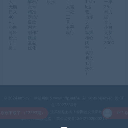
大，
解析/
玩法
＋，
TikTo
一单
无脑
账号
只需
k运
35，
日入
精准
一款
营、
暴力
40
定位/
工
市场
掘
+，
爆款
具，
选
金，
小白
内容
有手
品，
小白
可轻
创作/
就行
掌握
无脑
松上
数据
核心
日入
手，
复盘
闭
3000
提…
优化
环，
+
实现
月入
1万
美金
+
© 2024 nffp by -
幸福网赚
& www.nffp.online . All rights reserved
冀ICP
备15027330号
幸福网赚(www.nffp.online)，逆风翻盘必备！全网首发最新热门网赚项目，
下载了 （13393期）
fr** 刚刚
轻松开启幸福之路！
冀公网安备13042702000218