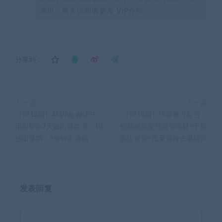
承担。更多说明请参考 VIP介绍。
分享到：
上一篇
下一篇
（5713期）AI·闪电·做课法，
（5715期）抖音暴力起号，
用AI帮你7天做出爆款课，10
短视频美女号起号项目+千部
秒出课纲，3分钟出课稿
擦边资源+批量剪辑去重软件
发表回复