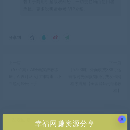
若由于商用引起版权纠纷，一切责任均由使用者
承担。更多说明请参考 VIP介绍。
分享到：
上一篇
下一篇
（5751期）AI绘画实战教练
（5753期）外面收费388可运
班，AI设计从入门到精通，小
营版时光同款知识付费发卡网
白也可轻松上手
程序搭建【全套源码+搭建教
程】
×
发表回复
幸福网赚资源分享