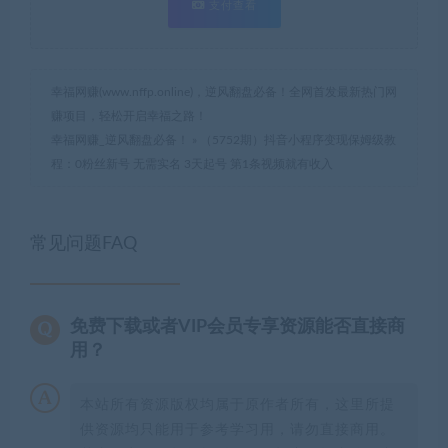
支付查看
幸福网赚(www.nffp.online)，逆风翻盘必备！全网首发最新热门网
赚项目，轻松开启幸福之路！
幸福网赚_逆风翻盘必备！
»
（5752期）抖音小程序变现保姆级教
程：0粉丝新号 无需实名 3天起号 第1条视频就有收入
常见问题FAQ
免费下载或者VIP会员专享资源能否直接商
用？
本站所有资源版权均属于原作者所有，这里所提
供资源均只能用于参考学习用，请勿直接商用。