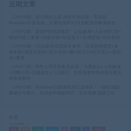
近期文章
（19699期）设计师幼儿园-AI软件基础课｜零基础
Illustrator全套实操，矢量绘图IP3D渲染配套助教素材包
（19692期）超级IP变现训练营：认知破局×人设4维打造×
爆款内容三要素×拍摄剪辑×投流放大×全域变现×矩阵复制
（19696期）2026新商业思维全体系：自测思维维度×金
钱本质×财富轮到你×四大布局×赚100万1000万选人×股权
坑×赛道
（19697期）销售心理学全集实战课｜沟通攻心+人性解读
+消费心理+说服成交+门店陈列，拓客裂变年终收现全套实
体落地教学
（19695期）Windows自媒体私域引流神器！一键生成隐
藏微信号图片，支持多种模板样式，完全免费 隐图工坊
标签
520
618
2025
Adobe
AI
PDF
ps
PS插件