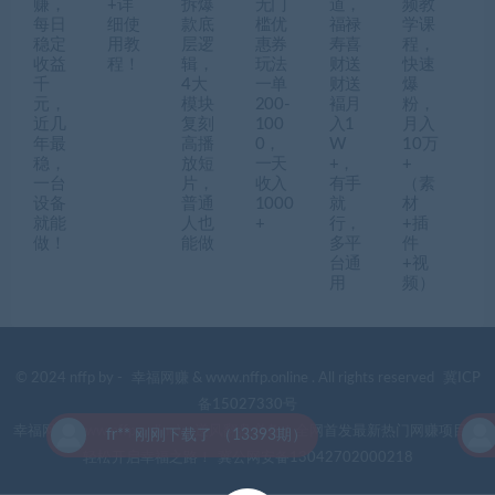
赚，
+详
拆爆
无门
道，
频教
每日
细使
款底
槛优
福禄
学课
稳定
用教
层逻
惠券
寿喜
程，
收益
程！
辑，
玩法
财送
快速
千
4大
一单
财送
爆
元，
模块
200-
褔月
粉，
近几
复刻
100
入1
月入
年最
高播
0，
W
10万
稳，
放短
一天
+，
+
一台
片，
收入
有手
（素
设备
普通
1000
就
材
就能
人也
+
行，
+插
做！
能做
多平
件
台通
+视
用
频）
© 2024 nffp by -
幸福网赚
& www.nffp.online . All rights reserved
冀ICP
备15027330号
幸福网赚(www.nffp.online)，逆风翻盘必备！全网首发最新热门网赚项目，
fr** 刚刚下载了 （13393期）
轻松开启幸福之路！
冀公网安备13042702000218