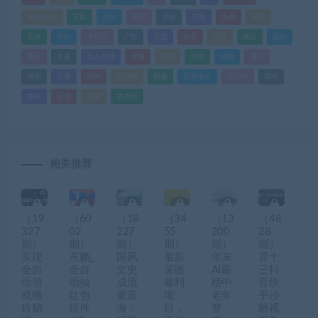
Windows
下载
优化
剪辑
原创
变现
头条
实战
实操
小白
小红书
广告
引流
快手
抖音
搬运
摄影
教程
文案
无人直播
无脑
流量
游戏
滤镜
爆款
电商
直播
矩阵
短视频
网赚
蓝海项目
视频号
课程
赚钱
运营
闲鱼
零基础
相关推荐
（19
（60
（18
（34
（13
（48
327
02
227
55
200
28
期）
期）
期）
期）
期）
期）
实现
东鹏_
国风
最新
年末
豆十
全自
全自
文史
某团
AI霸
三抖
动游
动抽
成流
暴利
榜中
音快
戏搬
红包
量蓝
项
老年
手沙
砖躺
软件
海：
目，
赛
雕视