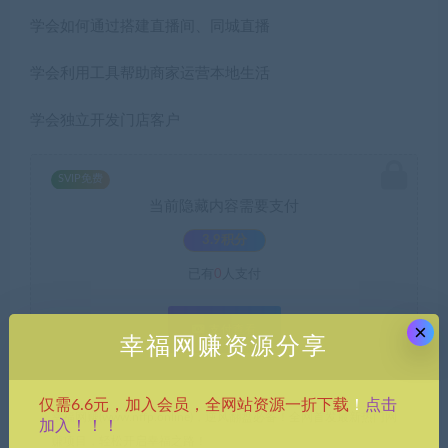
学会如何通过搭建直播间、同城直播
学会利用工具帮助商家运营本地生活
学会独立开发门店客户
SVIP免费
当前隐藏内容需要支付
3.9积分
已有
0
人支付
×
支付查看
幸福网赚资源分享
点击
仅需6.6元，加入会员，全网站资源一折下载
！
幸福网赚(www.nffp.online)，逆风翻盘必备！全网首发最新热门网
加入！！！
赚项目，轻松开启幸福之路！