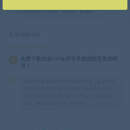
幸福网赚_逆风翻盘必备！
»
（5762期）本地生活素人培训班：从
0-1落地实操课程，方法技术，实战应用，案例解析
常见问题FAQ
免费下载或者VIP会员专享资源能否直接商
用？
本站所有资源版权均属于原作者所有，这里所提
供资源均只能用于参考学习用，请勿直接商用。
若由于商用引起版权纠纷，一切责任均由使用者
承担。更多说明请参考 VIP介绍。