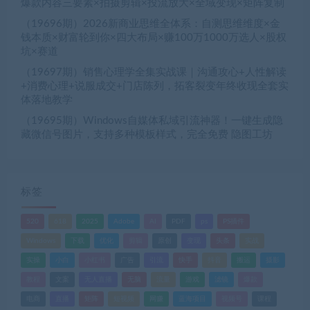
爆款内容三要素×拍摄剪辑×投流放大×全域变现×矩阵复制
（19696期）2026新商业思维全体系：自测思维维度×金
钱本质×财富轮到你×四大布局×赚100万1000万选人×股权
坑×赛道
（19697期）销售心理学全集实战课｜沟通攻心+人性解读
+消费心理+说服成交+门店陈列，拓客裂变年终收现全套实
体落地教学
（19695期）Windows自媒体私域引流神器！一键生成隐
藏微信号图片，支持多种模板样式，完全免费 隐图工坊
标签
520
618
2025
Adobe
AI
PDF
ps
PS插件
Windows
下载
优化
剪辑
原创
变现
头条
实战
实操
小白
小红书
广告
引流
快手
抖音
搬运
摄影
教程
文案
无人直播
无脑
流量
游戏
滤镜
爆款
电商
直播
矩阵
短视频
网赚
蓝海项目
视频号
课程