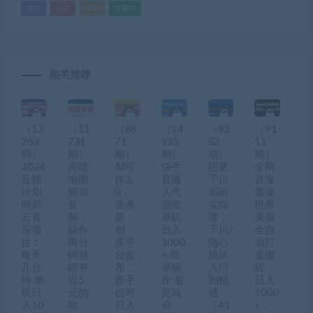
赚钱
运营
闲鱼
零基础
相关推荐
（13
（11
（88
（14
（93
（91
263
731
71
935
52
11
期）
期）
期）
期）
期）
期）
2024
高德
AI写
快手
巨量
全网
云梯
地图
作3.
直播
千川
首发
计划
简单
0，
人气
系统
魔兽
网易
复
条条
游览
实操
世界
云音
制，
原
单机
课，
美服
乐项
操作
创，
日入
千川/
全自
目：
两分
多平
1000
随心
动打
每天
钟就
台发
+ 简
推从
金搬
几分
能有
布，
单操
入门
砖，
钟 单
近5
新手
作 看
到精
日入
机日
元的
也可
完就
通
1000
入10
收
日入
会
（41
+，