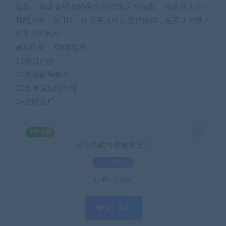
位数，单设备经营的号也可以每天四位数，项目新人小白
都能入手，0门槛一台设备就可以进行操作，是真正的新人
练手的好教材
课程目录： 00收益图
01项目介绍
02实操起号教学
03出单后如何处理
04进阶技巧
SVIP免费
当前隐藏内容需要支付
3.9积分
已有
0
人支付
支付查看