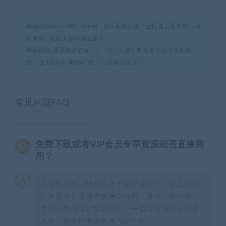
幸福网赚(www.nffp.online)，逆风翻盘必备！全网首发最新热门网
赚项目，轻松开启幸福之路！
幸福网赚_逆风翻盘必备！
»
（10201期）闲鱼首饰领域最新玩
法，日入1000+项目0门槛一台设备就能操作
常见问题FAQ
免费下载或者VIP会员专享资源能否直接商
用？
本站所有资源版权均属于原作者所有，这里所提
供资源均只能用于参考学习用，请勿直接商用。
若由于商用引起版权纠纷，一切责任均由使用者
承担。更多说明请参考 VIP介绍。