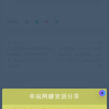
分享到：
上一篇
下一篇
（10201期）自动混剪8090后
（10202期）2024小红书电商
怀旧视频，所有平台均可发
风口正盛，全优质课程、适合
布，矩阵操作月入3W+附工
小白（无货源）精细化铺货实
具+素材
战
发表回复
×
幸福网赚资源分享