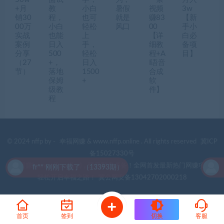
+月
教
小白
暑假
视频
3w
销30
程，
也可
就是
赚83
【新
00万
小白
轻松
风口
00
手小
实战
也能
上
【详
白必
案例
日入
手，
细教
备项
分享
500
轻松
程+A
目】
（27
+，
日入
I语音
节）
落地
1500
合成
保姆
+
软
级教
件】
程
© 2024 nffp by -
幸福网赚
& www.nffp.online . All rights reserved
冀ICP
备15027330号
幸福网赚(www.nffp.online)，逆风翻盘必备！全网首发最新热门网赚项目，
fr** 刚刚下载了 （13393期）
f
轻松开启幸福之路！
冀公网安备13042702000218
首页
签到
切换
客服