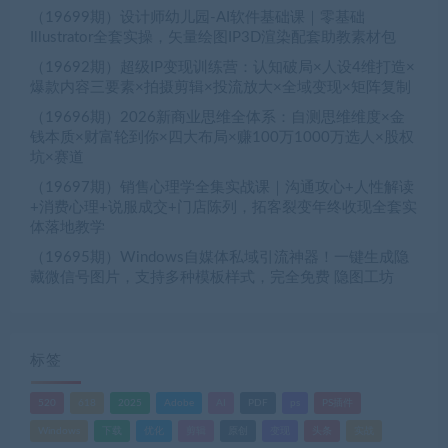
（19699期）设计师幼儿园-AI软件基础课｜零基础
Illustrator全套实操，矢量绘图IP3D渲染配套助教素材包
（19692期）超级IP变现训练营：认知破局×人设4维打造×
爆款内容三要素×拍摄剪辑×投流放大×全域变现×矩阵复制
（19696期）2026新商业思维全体系：自测思维维度×金
钱本质×财富轮到你×四大布局×赚100万1000万选人×股权
坑×赛道
（19697期）销售心理学全集实战课｜沟通攻心+人性解读
+消费心理+说服成交+门店陈列，拓客裂变年终收现全套实
体落地教学
（19695期）Windows自媒体私域引流神器！一键生成隐
藏微信号图片，支持多种模板样式，完全免费 隐图工坊
标签
520
618
2025
Adobe
AI
PDF
ps
PS插件
Windows
下载
优化
剪辑
原创
变现
头条
实战