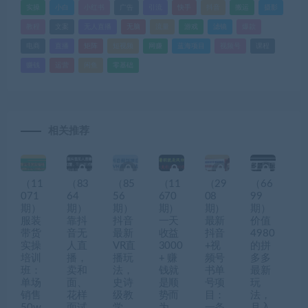
实操
小白
小红书
广告
引流
快手
抖音
搬运
摄影
教程
文案
无人直播
无脑
流量
游戏
滤镜
爆款
电商
直播
矩阵
短视频
网赚
蓝海项目
视频号
课程
赚钱
运营
闲鱼
零基础
相关推荐
（11
（83
（85
（11
（29
（66
071
64
56
670
08
99
期）
期）
期）
期）
期）
期）
服装
靠抖
抖音
一天
最新
价值
带货
音无
最新
收益
抖音
4980
实操
人直
VR直
3000
+视
的拼
培训
播，
播玩
+ 赚
频号
多多
班：
卖和
法，
钱就
书单
最新
单场
面、
史诗
是顺
号项
玩
销售
花样
级教
势而
目：
法，
50w
面试
学，
为，
一条
月入