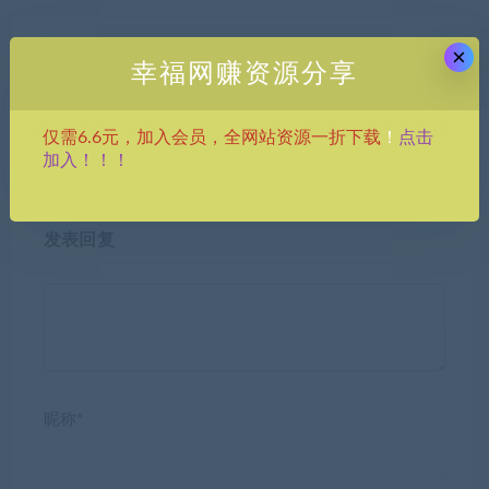
上一篇
下一篇
×
幸福网赚资源分享
（5847期）小红书电商爆量
（5849期）最新赚起来全自
训练营，月入3W+！可复制
动挂机点赞项目，一天最少
的独家养生花茶系列玩法
30+【脚本+详细操作教程】
点击
仅需6.6元，加入会员，全网站资源一折下载
！
加入！！！
发表回复
昵称*