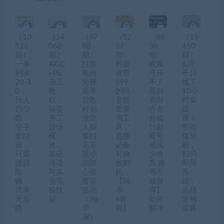
（10
（14
（87
（52
（86
（15
526
062
88
27
38
450
期）
期）
期）
期）
期）
期）
一单
AIGC
抖音
外面
视频
6月
利润
+PS
电商
收费
号开
千川
20-3
美工
短视
599
不了
线下
0，
教
频带
的抖
原创
10小
日入
程：
货教
音权
和创
时实
四位
涵盖
程创
重查
作者
战
数，
美工
业达
询工
分成
课：
空手
设计
人橱
具，
计划
智能
套白
概
窗抖
直播
账号
体分
狼，
述、
店豆
必备
被减
析，
只要
基础
荚小
礼物
少推
扫码
做就
理论
店随
收割
荐 账
即用
能
与多
心推
机
号不
系
赚，
项实
赛道
【脚
被推
统，
简单
操技
选品
本
荐】
品牌
无套
能
（96
+教
如何
营销
路
节
程】
解决
策略
课）