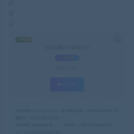
SVIP免费
当前隐藏内容需要支付
3.9积分
已有
0
人支付
支付查看
幸福网赚(www.nffp.online)，逆风翻盘必备！全网首发最新热门网
赚项目，轻松开启幸福之路！
幸福网赚_逆风翻盘必备！
»
（5848期）快递CPS 陪跑训练营
2.0：月入2万的正规蓝海项目