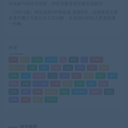
自动参与创作全流程，内容流量变现完整实战教学
（19811期）淘宝电商VIP系统课-更新8月；自然搜索无界
直通车魔方万相台全工具详解，从选词出价到人群逻辑逐
一拆解
标签
520
618
2025
Adobe
AI
PDF
ps
PS插件
Windows
下载
优化
剪辑
原创
变现
头条
实战
实操
小白
小红书
广告
引流
快手
抖音
搬运
摄影
教程
文案
无人直播
无脑
流量
游戏
滤镜
爆款
电商
直播
矩阵
短视频
网赚
蓝海项目
视频号
课程
赚钱
运营
闲鱼
零基础
相关推荐