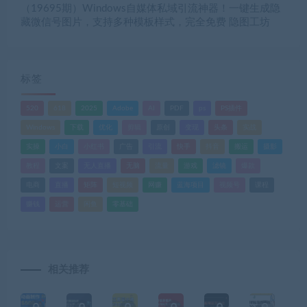
（19695期）Windows自媒体私域引流神器！一键生成隐
藏微信号图片，支持多种模板样式，完全免费 隐图工坊
标签
520
618
2025
Adobe
AI
PDF
ps
PS插件
Windows
下载
优化
剪辑
原创
变现
头条
实战
实操
小白
小红书
广告
引流
快手
抖音
搬运
摄影
教程
文案
无人直播
无脑
流量
游戏
滤镜
爆款
电商
直播
矩阵
短视频
网赚
蓝海项目
视频号
课程
赚钱
运营
闲鱼
零基础
相关推荐