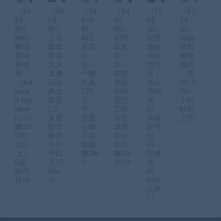
（42
（94
（16
（14
（95
（83
86
58
845
05
62
19
期）
期）
期）
期）
期）
期）
制作
三月
AI工
利用
短视
得物
解说
最新
具写
信息
频起
球鞋
类动
抖音
小
差
号运
服饰
画视
无人
说，
异，
营方
搬砖
频
直播
一键
零投
法：
一单
（Ani
玩法
生成
资操
核心
30-3
mate
美女
120
作阿
基础
00+
d Exp
舞团
万
里巴
知
小白
laine
2.0，
字，
巴最
识，
轻松
r）日
多重
普通
新管
高级
上手
赚50
防非
人每
道项
起号
0美
操作
月也
目轻
技
元以
不封
能躺
松月
巧，
上 –
号日
赚2w
赚10
快速
0基
入15
+
000+
涨
础可
00+
粉，
操作
小…
轻松
上热
门