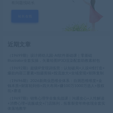
有问题找站长
站长在线
近期文章
（19699期）设计师幼儿园-AI软件基础课｜零基础
Illustrator全套实操，矢量绘图IP3D渲染配套助教素材包
（19692期）超级IP变现训练营：认知破局×人设4维打造×
爆款内容三要素×拍摄剪辑×投流放大×全域变现×矩阵复制
（19696期）2026新商业思维全体系：自测思维维度×金
钱本质×财富轮到你×四大布局×赚100万1000万选人×股权
坑×赛道
（19697期）销售心理学全集实战课｜沟通攻心+人性解读
+消费心理+说服成交+门店陈列，拓客裂变年终收现全套实
体落地教学