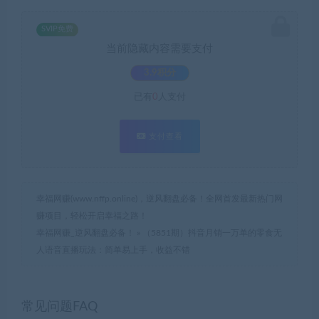
SVIP免费
当前隐藏内容需要支付
3.9积分
已有
0
人支付
支付查看
幸福网赚(www.nffp.online)，逆风翻盘必备！全网首发最新热门网
赚项目，轻松开启幸福之路！
幸福网赚_逆风翻盘必备！
»
（5851期）抖音月销一万单的零食无
人语音直播玩法：简单易上手，收益不错
常见问题FAQ