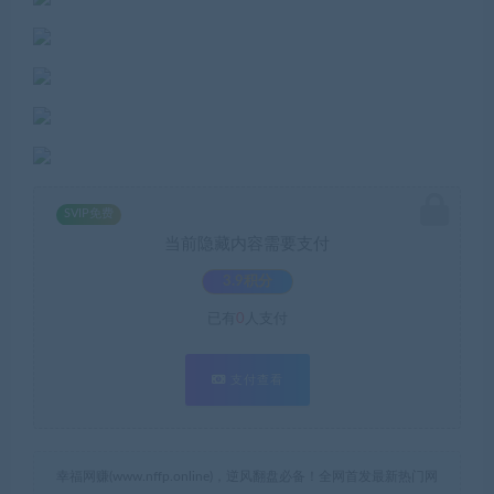
SVIP免费
当前隐藏内容需要支付
3.9积分
已有
0
人支付
支付查看
幸福网赚(www.nffp.online)，逆风翻盘必备！全网首发最新热门网