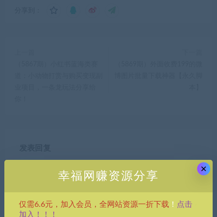
分享到：
上一篇
下一篇
（5867期）小红书蓝海类赛
（5869期）外面收费199的微
道：小动物打赏与购买变现副
博图片批量下载神器【永久脚
业项目，一条龙玩法分享给
本】
你！
发表回复
×
幸福网赚资源分享
点击
仅需6.6元，加入会员，全网站资源一折下载
！
加入！！！