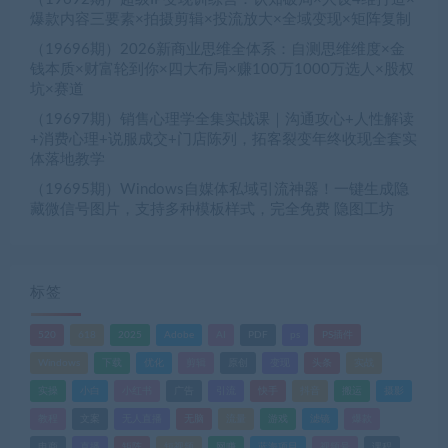
爆款内容三要素×拍摄剪辑×投流放大×全域变现×矩阵复制
（19696期）2026新商业思维全体系：自测思维维度×金
钱本质×财富轮到你×四大布局×赚100万1000万选人×股权
坑×赛道
（19697期）销售心理学全集实战课｜沟通攻心+人性解读
+消费心理+说服成交+门店陈列，拓客裂变年终收现全套实
体落地教学
（19695期）Windows自媒体私域引流神器！一键生成隐
藏微信号图片，支持多种模板样式，完全免费 隐图工坊
标签
520
618
2025
Adobe
AI
PDF
ps
PS插件
Windows
下载
优化
剪辑
原创
变现
头条
实战
实操
小白
小红书
广告
引流
快手
抖音
搬运
摄影
教程
文案
无人直播
无脑
流量
游戏
滤镜
爆款
电商
直播
矩阵
短视频
网赚
蓝海项目
视频号
课程