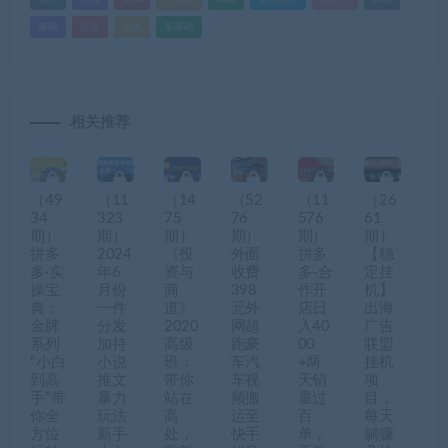
赚钱
运营
闲鱼
零基础
相关推荐
（49
（11
（14
（52
（11
（26
34
323
75
76
576
61
期）
期）
期）
期）
期）
期）
拼多
2024
《投
外面
拼多
【稳
多·实
年6
资与
收费
多-合
定挂
操宝
月份
商
398
作开
机】
典：
一件
道》
元外
店日
出海
金牌
分发
2020
网超
入40
广告
系列
加持
高级
跑豪
00
联盟
“小白
小说
班：
车汽
+两
挂机
到高
推文
带你
车视
天销
项
手”带
暴力
站在
频搬
量过
目，
你全
玩法
高
运至
百
每天
方位
新手
处，
快手
单，
躺赚