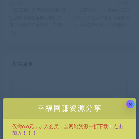
上一篇
下一篇
（5872期）外面收费688的聚
（5874期）一个月佣金10万
宝盆阅读掘金全自动挂机项
的抖音半无人绿幕直播全套玩
目，单机多平台运行一天15-
法（送视频素材，直播话术）
20+
发表回复
×
幸福网赚资源分享
昵称*
点击
仅需6.6元，加入会员，全网站资源一折下载
！
加入！！！