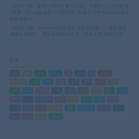
（19697期）销售心理学全集实战课｜沟通攻心+人性解读
+消费心理+说服成交+门店陈列，拓客裂变年终收现全套实
体落地教学
（19695期）Windows自媒体私域引流神器！一键生成隐
藏微信号图片，支持多种模板样式，完全免费 隐图工坊
标签
520
618
2025
Adobe
AI
PDF
ps
PS插件
Windows
下载
优化
剪辑
原创
变现
头条
实战
实操
小白
小红书
广告
引流
快手
抖音
搬运
摄影
教程
文案
无人直播
无脑
流量
游戏
滤镜
爆款
电商
直播
矩阵
短视频
网赚
蓝海项目
视频号
课程
赚钱
运营
闲鱼
零基础