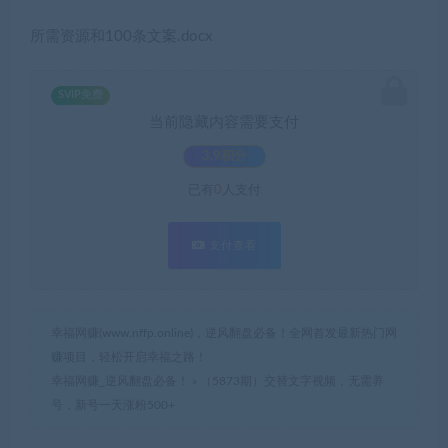
所需资源和100条文案.docx
SVIP免费
当前隐藏内容需要支付
3.9积分
已有
0
人支付
支付查看
幸福网赚(www.nffp.online)，逆风翻盘必备！全网首发最新热门网
赚项目，轻松开启幸福之路！
幸福网赚_逆风翻盘必备！
»
（5873期）交替文字视频，无需养
号，新号一天涨粉500+