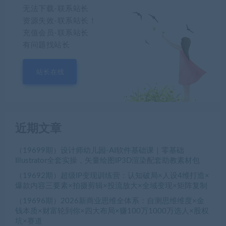
无法下载-联系站长
资源失效-联系站长！
充值会员-联系站长
有问题找站长
站长在线
近期文章
（19699期）设计师幼儿园-AI软件基础课｜零基础
Illustrator全套实操，矢量绘图IP3D渲染配套助教素材包
（19692期）超级IP变现训练营：认知破局×人设4维打造×
爆款内容三要素×拍摄剪辑×投流放大×全域变现×矩阵复制
（19696期）2026新商业思维全体系：自测思维维度×金
钱本质×财富轮到你×四大布局×赚100万1000万选人×股权
坑×赛道