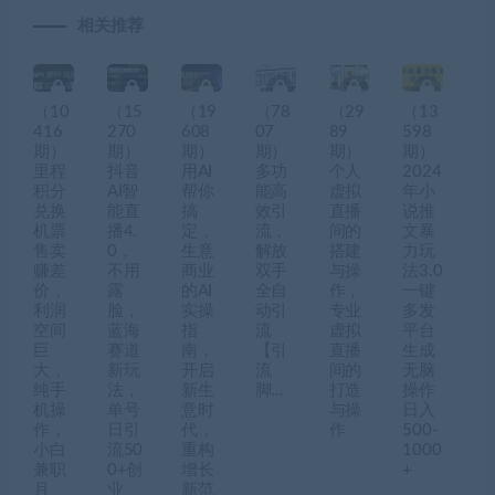
相关推荐
（10
（15
（19
（78
（29
（13
416
270
608
07
89
598
期）
期）
期）
期）
期）
期）
里程
抖音
用AI
多功
个人
2024
积分
AI智
帮你
能高
虚拟
年小
兑换
能直
搞
效引
直播
说推
机票
播4.
定，
流，
间的
文暴
售卖
0，
生意
解放
搭建
力玩
赚差
不用
商业
双手
与操
法3.0
价，
露
的AI
全自
作，
一键
利润
脸，
实操
动引
专业
多发
空间
蓝海
指
流
虚拟
平台
巨
赛道
南，
【引
直播
生成
大，
新玩
开启
流
间的
无脑
纯手
法，
新生
脚…
打造
操作
机操
单号
意时
与操
日入
作，
日引
代，
作
500-
小白
流50
重构
1000
兼职
0+创
增长
+
月
业
新范