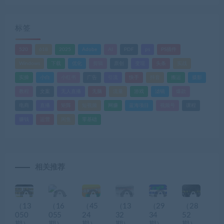
标签
520
618
2025
Adobe
AI
PDF
ps
PS插件
Windows
下载
优化
剪辑
原创
变现
头条
实战
实操
小白
小红书
广告
引流
快手
抖音
搬运
摄影
教程
文案
无人直播
无脑
流量
游戏
滤镜
爆款
电商
直播
矩阵
短视频
网赚
蓝海项目
视频号
课程
赚钱
运营
闲鱼
零基础
相关推荐
（13
（16
（45
（13
（29
（28
050
055
24
32
34
52