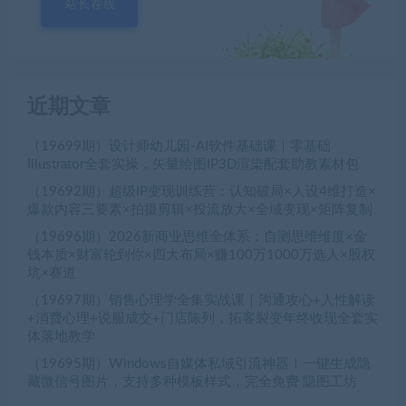
站长在线
近期文章
（19699期）设计师幼儿园-AI软件基础课｜零基础
Illustrator全套实操，矢量绘图IP3D渲染配套助教素材包
（19692期）超级IP变现训练营：认知破局×人设4维打造×
爆款内容三要素×拍摄剪辑×投流放大×全域变现×矩阵复制
（19696期）2026新商业思维全体系：自测思维维度×金
钱本质×财富轮到你×四大布局×赚100万1000万选人×股权
坑×赛道
（19697期）销售心理学全集实战课｜沟通攻心+人性解读
+消费心理+说服成交+门店陈列，拓客裂变年终收现全套实
体落地教学
（19695期）Windows自媒体私域引流神器！一键生成隐
藏微信号图片，支持多种模板样式，完全免费 隐图工坊