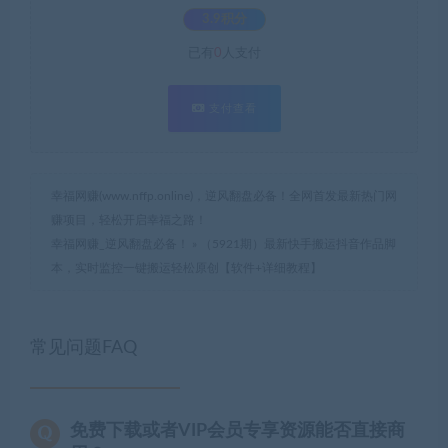
3.9积分
已有
0
人支付
支付查看
幸福网赚(www.nffp.online)，逆风翻盘必备！全网首发最新热门网
赚项目，轻松开启幸福之路！
幸福网赚_逆风翻盘必备！
»
（5921期）最新快手搬运抖音作品脚
本，实时监控一键搬运轻松原创【软件+详细教程】
常见问题FAQ
免费下载或者VIP会员专享资源能否直接商