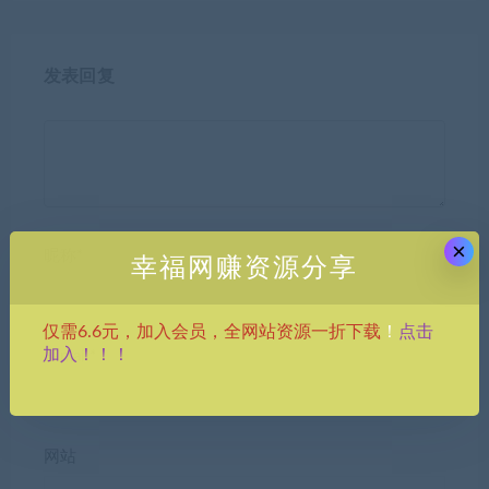
发表回复
×
昵称*
幸福网赚资源分享
点击
仅需6.6元，加入会员，全网站资源一折下载
！
加入！！！
E-mail*
网站