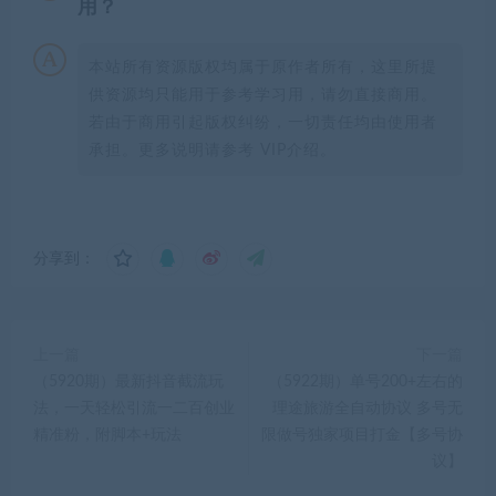
用？
本站所有资源版权均属于原作者所有，这里所提
供资源均只能用于参考学习用，请勿直接商用。
若由于商用引起版权纠纷，一切责任均由使用者
承担。更多说明请参考 VIP介绍。
分享到：
上一篇
下一篇
（5920期）最新抖音截流玩
（5922期）单号200+左右的
法，一天轻松引流一二百创业
理途旅游全自动协议 多号无
精准粉，附脚本+玩法
限做号独家项目打金【多号协
议】