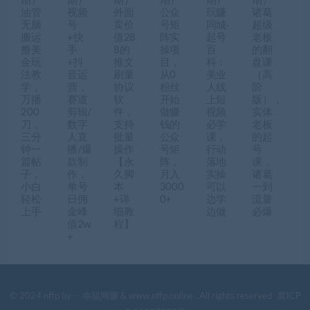
期）
期）
期）
期）
期）
期）
油管
视频
外面
公众
玩赚
诸葛
无脑
号
卖价
号矩
同城·
超级
搬运
+快
值28
阵实
起号
老板
撸美
手
8的
操项
百
的翻
金玩
+抖
推文
目，
科：
盘课
法教
音运
刷量
从0
美业
（高
学，
营，
协议
粉丝
人线
阶
万播
赛道
软
开始
上短
版），
200
剪辑/
件，
做赚
视频
实体
刀，
数字
支持
钱的
必学
老板
三分
人直
批量
公众
课，
的起
钟一
播/爆
操作
号矩
行动
号
篇帖
款制
【永
阵，
落地
课，
子，
作，
久脚
月入
实操
诸葛
小白
单号
本
3000
可以
一到
轻松
日佣
+详
0+
边学
流量
上手
金峰
细教
边做
必爆
值2w
程】
+
© 2024 nffp by -
幸福网赚
& www.nffp.online . All rights reserved
冀ICP