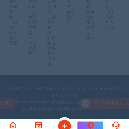
内容
收益
人内
发
构
就
全面
500
容制
布，
图，
有，
升
+,三
作，
全流
动静
小白
级，
天10
适配
程详
结合
也能
一站
0%不
精选
解
涨粉
月入
式引
违规
独
变现
3万+
流变
起
家，
运营
现系
号，
轻松
技巧
统课
小白
赚取
易上
短视
手
频分
成收
益
© 2024 nffp by -
幸福网赚
& www.nffp.online . All rights reserved
冀ICP
备15027330号
幸福网赚(www.nffp.online)，逆风翻盘必备！全网首发最新热门网赚项目，
）
fr** 刚刚下载了 （117
轻松开启幸福之路！
冀公网安备13042702000218