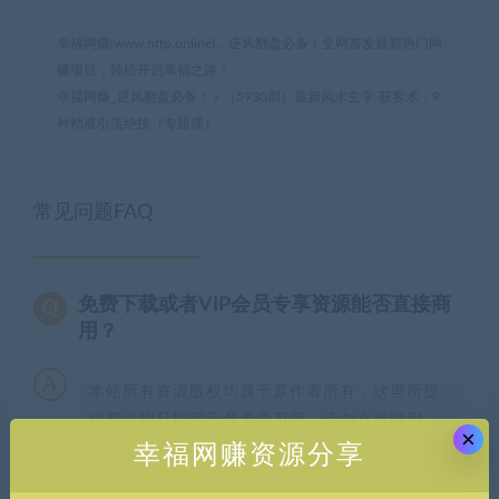
幸福网赚(www.nffp.online)，逆风翻盘必备！全网首发最新热门网
赚项目，轻松开启幸福之路！
幸福网赚_逆风翻盘必备！
»
（5930期）最新风水玄学-获客术，9
种精准引流绝技（专题课）
常见问题FAQ
免费下载或者VIP会员专享资源能否直接商
用？
本站所有资源版权均属于原作者所有，这里所提
供资源均只能用于参考学习用，请勿直接商用。
×
若由于商用引起版权纠纷，一切责任均由使用者
幸福网赚资源分享
承担。更多说明请参考 VIP介绍。