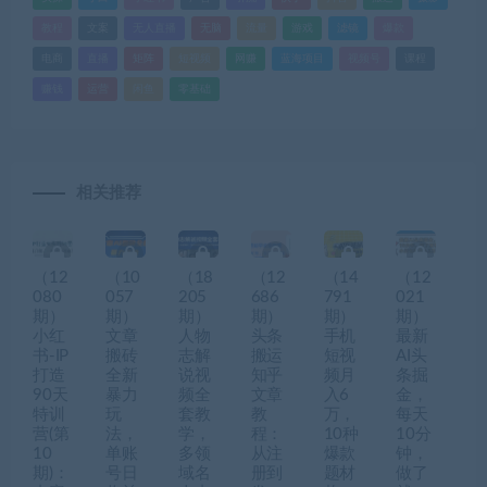
教程
文案
无人直播
无脑
流量
游戏
滤镜
爆款
电商
直播
矩阵
短视频
网赚
蓝海项目
视频号
课程
赚钱
运营
闲鱼
零基础
相关推荐
（12
（10
（18
（12
（14
（12
080
057
205
686
791
021
期）
期）
期）
期）
期）
期）
小红
文章
人物
头条
手机
最新
书-IP
搬砖
志解
搬运
短视
AI头
打造
全新
说视
知乎
频月
条掘
90天
暴力
频全
文章
入6
金，
特训
玩
套教
教
万，
每天
营(第
法，
学，
程：
10种
10分
10
单账
多领
从注
爆款
钟，
期)：
号日
域名
册到
题材
做了