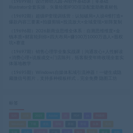
（19699期）设计师幼儿园-AI软件基础课｜零基础
Illustrator全套实操，矢量绘图IP3D渲染配套助教素材包
（19692期）超级IP变现训练营：认知破局×人设4维打造×
爆款内容三要素×拍摄剪辑×投流放大×全域变现×矩阵复制
（19696期）2026新商业思维全体系：自测思维维度×金
钱本质×财富轮到你×四大布局×赚100万1000万选人×股权
坑×赛道
（19697期）销售心理学全集实战课｜沟通攻心+人性解读
+消费心理+说服成交+门店陈列，拓客裂变年终收现全套实
体落地教学
（19695期）Windows自媒体私域引流神器！一键生成隐
藏微信号图片，支持多种模板样式，完全免费 隐图工坊
标签
520
618
2025
Adobe
AI
PDF
ps
PS插件
Windows
下载
优化
剪辑
原创
变现
头条
实战
实操
小白
小红书
广告
引流
快手
抖音
搬运
摄影