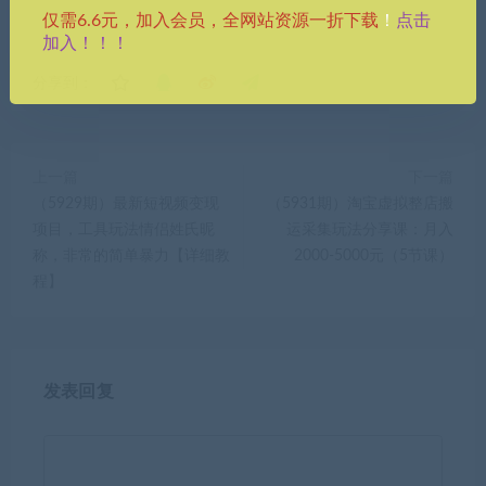
点击
仅需6.6元，加入会员，全网站资源一折下载
！
加入！！！
分享到：
上一篇
下一篇
（5929期）最新短视频变现
（5931期）淘宝虚拟整店搬
项目，工具玩法情侣姓氏昵
运采集玩法分享课：月入
称，非常的简单暴力【详细教
2000-5000元（5节课）
程】
发表回复