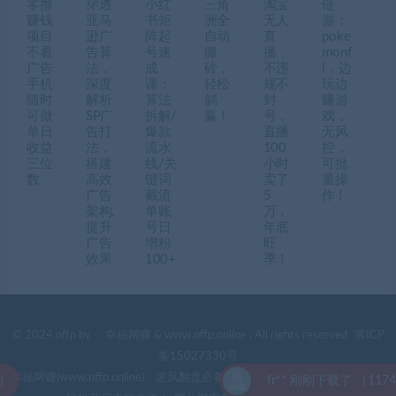
零撸
穿透
小红
三角
淘宝
链
赚钱
亚马
书矩
洲全
无人
游：
项目
逊广
阵起
自动
直
poke
不看
告算
号速
搬
播，
monf
广告
法，
成
砖，
不违
i，边
手机
深度
课：
轻松
规不
玩边
随时
解析
算法
躺
封
赚游
可做
SP广
拆解/
赢！
号，
戏，
单日
告打
爆款
直播
无风
收益
法，
流水
100
控，
三位
搭建
线/关
小时
可批
数
高效
键词
卖了
量操
广告
截流
5
作 !
架构,
单账
万，
提升
号日
年底
广告
增粉
旺
效果
100+
季！
© 2024 nffp by -
幸福网赚
& www.nffp.online . All rights reserved
冀ICP
备15027330号
幸福网赚(www.nffp.online)，逆风翻盘必备！全网首发最新热门网赚项目，
fr** 刚刚下载了 （11749期