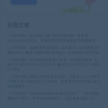
近期文章
（19699期）设计师幼儿园-AI软件基础课｜零基础
Illustrator全套实操，矢量绘图IP3D渲染配套助教素材包
（19692期）超级IP变现训练营：认知破局×人设4维打造×
爆款内容三要素×拍摄剪辑×投流放大×全域变现×矩阵复制
（19696期）2026新商业思维全体系：自测思维维度×金
钱本质×财富轮到你×四大布局×赚100万1000万选人×股权
坑×赛道
（19697期）销售心理学全集实战课｜沟通攻心+人性解读
+消费心理+说服成交+门店陈列，拓客裂变年终收现全套实
体落地教学
（19695期）Windows自媒体私域引流神器！一键生成隐
藏微信号图片，支持多种模板样式，完全免费 隐图工坊