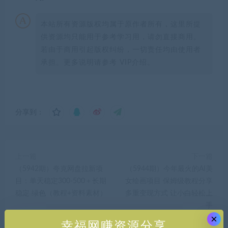
本站所有资源版权均属于原作者所有，这里所提
供资源均只能用于参考学习用，请勿直接商用。
若由于商用引起版权纠纷，一切责任均由使用者
承担。更多说明请参考 VIP介绍。
分享到：
上一篇
下一篇
（5942期）夸克网盘拉新项
（5944期）今年最火的AI美
目：单天稳定300-500＋长期
女绘画项目 保姆级教程分享
稳定 绿色（教程+资料素材）
多重变现方式 让小白轻松上
手
×
幸福网赚资源分享