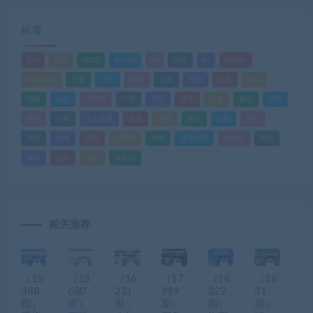
标签
520
618
2025
Adobe
AI
PDF
ps
PS插件
Windows
下载
优化
剪辑
原创
变现
头条
实战
实操
小白
小红书
广告
引流
快手
抖音
搬运
摄影
教程
文案
无人直播
无脑
流量
游戏
滤镜
爆款
电商
直播
矩阵
短视频
网赚
蓝海项目
视频号
课程
赚钱
运营
闲鱼
零基础
相关推荐
（15
（13
（16
（17
（16
（26
388
680
231
999
822
31
期）
期）
期）
期）
期）
期）