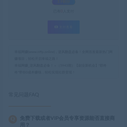
3.9积分
已有
0
人支付
支付查看
幸福网赚(www.nffp.online)，逆风翻盘必备！全网首发最新热门网
赚项目，轻松开启幸福之路！
幸福网赚_逆风翻盘必备！
»
（5943期）【副业新机会】"群咚
咚"带你0成本赚钱，轻松实现社群变现！
常见问题FAQ
免费下载或者VIP会员专享资源能否直接商
用？